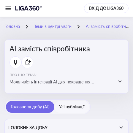
ВХІД ДО LIGA360
Головна
Теми в центрі уваги
АІ замість співробітника
АІ замість співробітника
ПРО ЩО ТЕМА:
Можливість інтеграції АІ для покращення
обслуговування клієнтів, оптимізації робочих процесів
і підвищення конкурентоспроможності на ринку
Головне за добу (AI)
Усі публікації
ГОЛОВНЕ ЗА ДОБУ