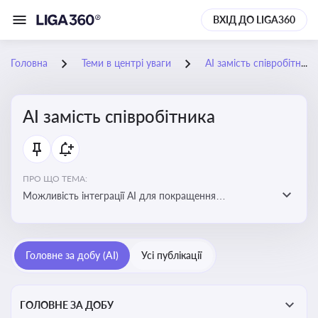
ВХІД ДО LIGA360
Головна
Теми в центрі уваги
АІ замість співробітника
АІ замість співробітника
ПРО ЩО ТЕМА:
Можливість інтеграції АІ для покращення
обслуговування клієнтів, оптимізації робочих процесів
і підвищення конкурентоспроможності на ринку
Головне за добу (AI)
Усі публікації
ГОЛОВНЕ ЗА ДОБУ