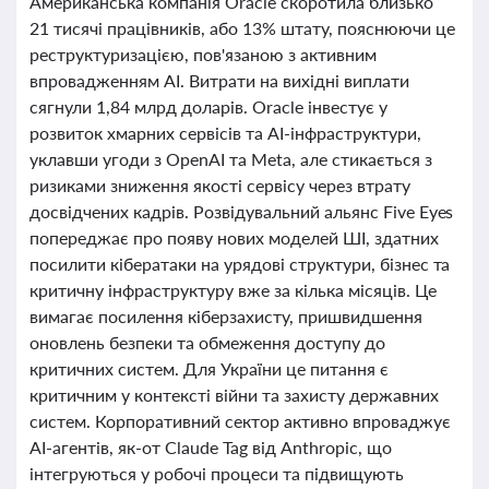
Американська компанія Oracle скоротила близько
21 тисячі працівників, або 13% штату, пояснюючи це
реструктуризацією, пов'язаною з активним
впровадженням AI. Витрати на вихідні виплати
сягнули 1,84 млрд доларів. Oracle інвестує у
розвиток хмарних сервісів та AI-інфраструктури,
уклавши угоди з OpenAI та Meta, але стикається з
ризиками зниження якості сервісу через втрату
досвідчених кадрів. Розвідувальний альянс Five Eyes
попереджає про появу нових моделей ШІ, здатних
посилити кібератаки на урядові структури, бізнес та
критичну інфраструктуру вже за кілька місяців. Це
вимагає посилення кіберзахисту, пришвидшення
оновлень безпеки та обмеження доступу до
критичних систем. Для України це питання є
критичним у контексті війни та захисту державних
систем. Корпоративний сектор активно впроваджує
AI-агентів, як-от Claude Tag від Anthropic, що
інтегруються у робочі процеси та підвищують