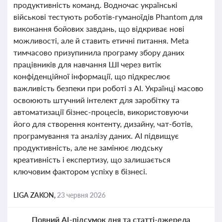
продуктивність команд. Водночас українські
військові тестують роботів-гуманоїдів Phantom для
виконання бойових завдань, що відкриває нові
можливості, але й ставить етичні питання. Meta
тимчасово призупинила програму збору даних
працівників для навчання ШІ через витік
конфіденційної інформації, що підкреслює
важливість безпеки при роботі з AI. Українці масово
освоюють штучний інтелект для заробітку та
автоматизації бізнес-процесів, використовуючи
його для створення контенту, дизайну, чат-ботів,
програмування та аналізу даних. AI підвищує
продуктивність, але не замінює людську
креативність і експертизу, що залишається
ключовим фактором успіху в бізнесі.
LIGA ZAKON,
23 червня 2026
Повний AI-підсумок дня та статті-джерела