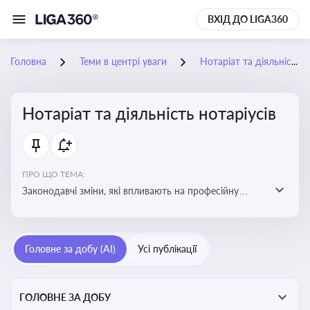
ВХІД ДО LIGA360
Головна
Теми в центрі уваги
Нотаріат та діяльність нотаріусів
Нотаріат та діяльність нотаріусів
ПРО ЩО ТЕМА:
Законодавчі зміни, які впливають на професійну
діяльність нотаріусів. Реальні кейси, які дозволяють
уникнути правових помилок
Головне за добу (AI)
Усі публікації
ГОЛОВНЕ ЗА ДОБУ