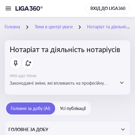
ВХІД ДО LIGA360
Головна
Теми в центрі уваги
Нотаріат та діяльність нотаріусів
Нотаріат та діяльність нотаріусів
ПРО ЩО ТЕМА:
Законодавчі зміни, які впливають на професійну
діяльність нотаріусів. Реальні кейси, які дозволяють
уникнути правових помилок
Головне за добу (AI)
Усі публікації
ГОЛОВНЕ ЗА ДОБУ