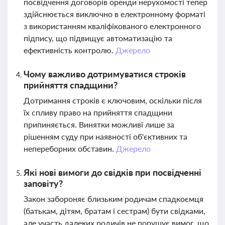
посвідчення договорів оренди нерухомості тепер
здійснюється виключно в електронному форматі
з використанням кваліфікованого електронного
підпису, що підвищує автоматизацію та
ефективність контролю.
Джерело
Чому важливо дотримуватися строків
прийняття спадщини?
Дотримання строків є ключовим, оскільки після
їх спливу право на прийняття спадщини
припиняється. Винятки можливі лише за
рішенням суду при наявності об'єктивних та
непереборних обставин.
Джерело
Які нові вимоги до свідків при посвідченні
заповіту?
Закон забороняє близьким родичам спадкоємця
(батькам, дітям, братам і сестрам) бути свідками,
але участь далеких родичів не порушує вимог, що