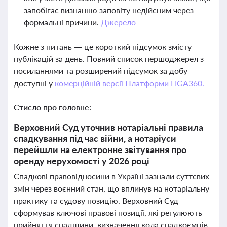
запобігає визнанню заповіту недійсним через
формальні причини.
Джерело
Кожне з питань — це короткий підсумок змісту
публікацій за день. Повний список першоджерел з
посиланнями та розширений підсумок за добу
доступні у
комерційній версії Платформи LIGA360.
Стисло про головне:
Верховний Суд уточнив нотаріальні правила
спадкування під час війни, а нотаріуси
перейшли на електронне звітування про
оренду нерухомості у 2026 році
Спадкові правовідносини в Україні зазнали суттєвих
змін через воєнний стан, що вплинув на нотаріальну
практику та судову позицію. Верховний Суд
сформував ключові правові позиції, які регулюють
прийняття спадщини, визначення кола спадкоємців,