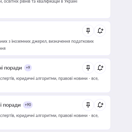
світніх рівнів та кваліфікацій в Україні
аних з іноземних джерел, визначення податкових
ння
ні поради
+9
пертів, юридичні алгоритми, правові новини - все,
ні поради
+90
пертів, юридичні алгоритми, правові новини - все,