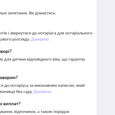
ьні запитання. Ви дізнаєтесь:
тів і звернутися до нотаріуса для нотаріального
дового розгляду.
Джерело
оворі?
 для дитини відповідного віку, що гарантує
говором?
я до нотаріуса за виконавчим написом, який
конавця без суду.
Джерело
х виплат?
кування, відпочинок, а також порядок