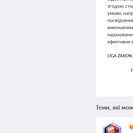
згодою стор
умови, нап
посвідчений
виконавчим
нарахуванн
ефективне в
LIGA ZAKON
Теми, які мож