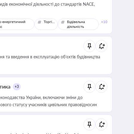
идів економічної діяльності до стандартів NACE,
о-енергетичний
Торгівля
Будівельна
+10
кс
діяльність
я та введення в експлуатацію об’єктів будівництва
итика
+3
конодавства України, включаючи зміни до
ового статусу учасників цивільних правовідносин