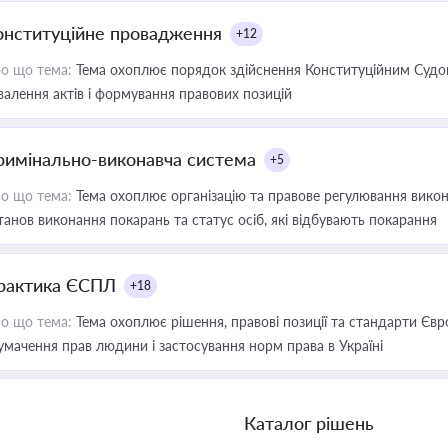
онституційне провадження
+12
о що тема:
Тема охоплює порядок здійснення Конституційним Судом
валення актів і формування правових позицій
римінально-виконавча система
+5
о що тема:
Тема охоплює організацію та правове регулювання викона
танов виконання покарань та статус осіб, які відбувають покарання
рактика ЄСПЛ
+18
о що тема:
Тема охоплює рішення, правові позиції та стандарти Євр
умачення прав людини і застосування норм права в Україні
Каталог рішень