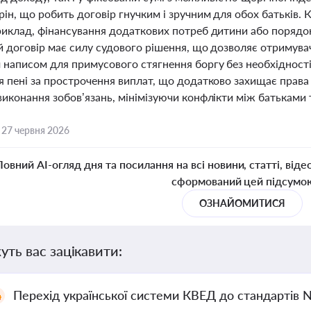
ін, що робить договір гнучким і зручним для обох батьків. 
риклад, фінансування додаткових потреб дитини або порядок
 договір має силу судового рішення, що дозволяє отримувач
 написом для примусового стягнення боргу без необхідності
я пені за прострочення виплат, що додатково захищає права
иконання зобов’язань, мінімізуючи конфлікти між батьками 
,
27 червня 2026
Повний AI-огляд дня та посилання на всі новини, статті, віде
сформований цей підсумо
ОЗНАЙОМИТИСЯ
уть вас зацікавити:
Перехід української системи КВЕД до стандартів 