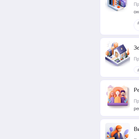
Пр
он
З
Пр
Р
Пр
ре
В