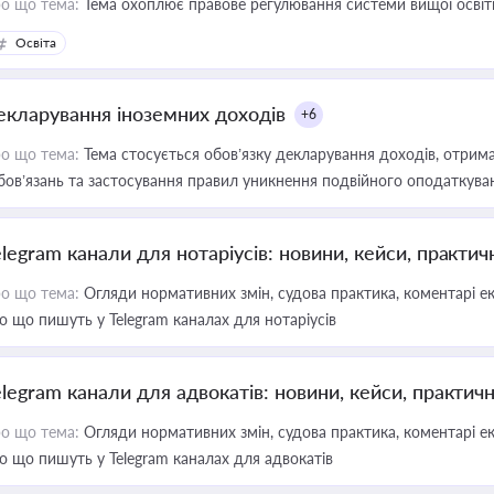
о що тема:
Тема охоплює правове регулювання системи вищої освіти, о
Освіта
екларування іноземних доходів
+6
о що тема:
Тема стосується обов’язку декларування доходів, отрим
бов’язань та застосування правил уникнення подвійного оподаткува
elegram канали для нотаріусів: новини, кейси, практич
о що тема:
Огляди нормативних змін, судова практика, коментарі екс
о що пишуть у Telegram каналах для нотаріусів
elegram канали для адвокатів: новини, кейси, практич
о що тема:
Огляди нормативних змін, судова практика, коментарі екс
о що пишуть у Telegram каналах для адвокатів