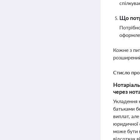
спілкува
Що потр
Потрібно
оформле
Кожне з пи
розширений
Стисло про
Нотаріаль
через нот
Укладення 
батьками бе
виплат, але
юридичної с
може бути 
відсотках в