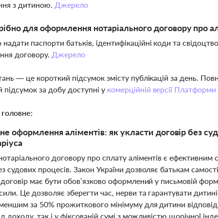
ння з дитиною.
Джерело
ібно для оформлення нотаріального договору про а
 надати паспорти батьків, ідентифікаційні коди та свідоцт
ння договору.
Джерело
тань — це короткий підсумок змісту публікацій за день. По
 підсумок за добу доступні у
комерційній версії Платформи
 головне:
не оформлення аліментів: як укласти договір без суд
аріуса
нотаріального договору про сплату аліментів є ефективним 
з судових процесів. Закон України дозволяє батькам самост
 договір має бути обов’язково оформлений у письмовій форм
или. Це дозволяє зберегти час, нерви та гарантувати дитині
меншим за 50% прожиткового мінімуму для дитини відповідно
ід доходу, так і у фіксованій сумі з можливістю щорічної інд