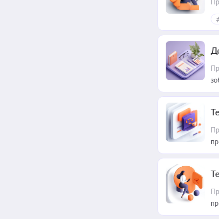
Пр
Д
Пр
зо
T
Пр
пр
T
Пр
пр