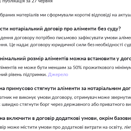
1 публікація за 27 червня
ібраних матеріалів ми сформували короткі відповіді на актуал
сти нотаріальний договір про аліменти без суду?
дення договору потрібно письмово зафіксувати умови алімен
ння. Це надає договору юридичної сили без необхідності су
німальний розмір аліментів можна встановити у дог
ліментів не може бути меншим за 50% прожиткового мінімуму
ний рівень підтримки.
Джерело
а примусово стягнути аліменти за нотаріальним до
тник не виконує умови договору, отримувач може звернутис
 швидко стягнути борг через державного або приватного ви
а включити в договір додаткові умови, окрім базови
овір може містити умови про додаткові витрати на освіту, лі