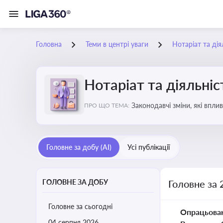
Головна
Теми в центрі уваги
Нотаріат та дія
Нотаріат та діяльніс
Законодавчі зміни, які впли
ПРО ЩО ТЕМА:
Головне за добу (AI)
Усі публікації
ГОЛОВНЕ ЗА ДОБУ
Головне за 
Головне за сьогодні
Опрацьова
04 серпня 2026