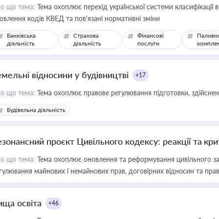
о що тема:
Тема охоплює перехід української системи класифікації в
овлення кодів КВЕД та пов'язані нормативні зміни
Банківська
Страхова
Фінансові
Паливн
діяльність
діяльність
послуги
компле
емельні відносини у будівництві
+17
о що тема:
Тема охоплює правове регулювання підготовки, здійсненн
Будівельна діяльність
езонансний проєкт Цивільного кодексу: реакції та кр
о що тема:
Тема охоплює оновлення та реформування цивільного за
гулювання майнових і немайнових прав, договірних відносин та прав
ища освіта
+46