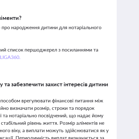
ліменти?
во про народження дитини для нотаріального
вний список першоджерел з посиланнями та
 LIGA360.
у та забезпечити захист інтересів дитини
способом врегулювати фінансові питання між
ійно визначати розмір, строки та порядок
і та нотаріально посвідчений, що надає йому
 стабільний рівень життя. Розмір аліментів не
го віку, а виплати можуть здійснюватися як у
ексації. Периодичність виплат визначається за