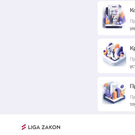
К
Пр
ух
К
Пр
ус
П
Пр
тл