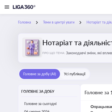
Головна
Теми в центрі уваги
Нотаріат та дія
Нотаріат та діяльніс
Законодавчі зміни, які впли
ПРО ЩО ТЕМА:
Головне за добу (AI)
Усі публікації
ГОЛОВНЕ ЗА ДОБУ
Головне за 
Головне за сьогодні
Опрацьова
06 серпня 2026