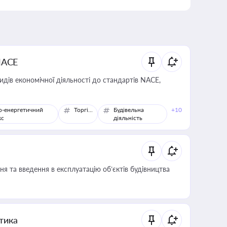
NACE
идів економічної діяльності до стандартів NACE,
о-енергетичний
Торгівля
Будівельна
+10
кс
діяльність
я та введення в експлуатацію об’єктів будівництва
итика