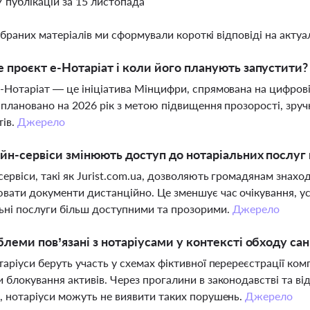
7 публікацій за 15 листопада
ібраних матеріалів ми сформували короткі відповіді на актуал
 проєкт е-Нотаріат і коли його планують запустити?
-Нотаріат — це ініціатива Мінцифри, спрямована на цифровіз
аплановано на 2026 рік з метою підвищення прозорості, зру
тів.
Джерело
йн-сервіси змінюють доступ до нотаріальних послуг в
ервіси, такі як Jurist.com.ua, дозволяють громадянам знаход
ати документи дистанційно. Це зменшує час очікування, усу
ьні послуги більш доступними та прозорими.
Джерело
блеми пов’язані з нотаріусами у контексті обходу са
таріуси беруть участь у схемах фіктивної перереєстрації ком
 блокування активів. Через прогалини в законодавстві та від
, нотаріуси можуть не виявити таких порушень.
Джерело