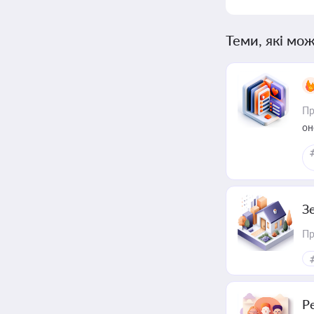
Теми, які мож
Пр
он
З
Пр
Р