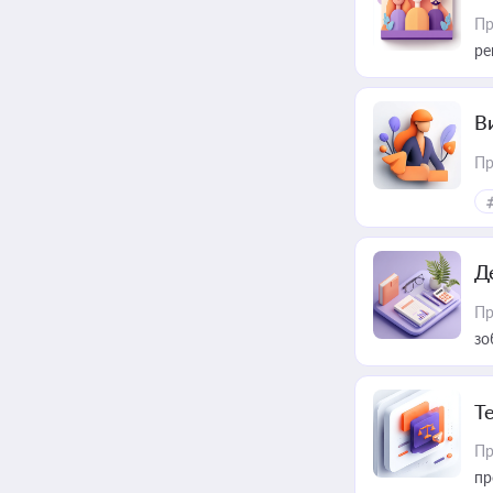
Пр
ре
В
Пр
Д
Пр
зо
T
Пр
пр