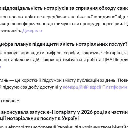
є відповідальність нотаріусів за сприяння обходу сан
акон про нотаріат не передбачає спеціальної юридичної відп
 якщо вони формально дотримуються процедур перевірки. Це
вчих змін.
Джерело
ифра планує підвищити якість нотаріальних послуг?
 планує впровадити цифрові сервіси, зокрема е-Нотаріат, як
о нотаріальних дій. Також оптимізується робота ЦНАПів дл
о
тань — це короткий підсумок змісту публікацій за день. По
 підсумок за добу доступні у
комерційній версії Платформи
 головне:
анонсувала запуск е-Нотаріату у 2026 році як части
ції нотаріальних послуг в Україні
во цифрової трансформації України під керівництвом Михайл