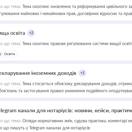
о що тема:
Тема охоплює оновлення та реформування цивільного за
гулювання майнових і немайнових прав, договірних відносин та прав
ища освіта
+2
о що тема:
Тема охоплює правове регулювання системи вищої освіти, о
Освіта
екларування іноземних доходів
+1
о що тема:
Тема стосується обов’язку декларування доходів, отрим
бов’язань та застосування правил уникнення подвійного оподаткува
elegram канали для нотаріусів: новини, кейси, практич
о що тема:
Огляди нормативних змін, судова практика, коментарі екс
о що пишуть у Telegram каналах для нотаріусів