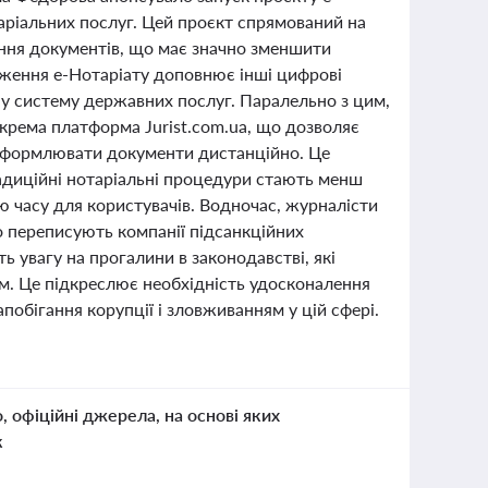
аріальних послуг. Цей проєкт спрямований на
ення документів, що має значно зменшити
дження е-Нотаріату доповнює інші цифрові
сну систему державних послуг. Паралельно з цим,
окрема платформа Jurist.com.ua, що дозволяє
 оформлювати документи дистанційно. Це
радиційні нотаріальні процедури стають менш
ю часу для користувачів. Водночас, журналісти
но переписують компанії підсанкційних
ь увагу на прогалини в законодавстві, які
ям. Це підкреслює необхідність удосконалення
обігання корупції і зловживанням у цій сфері.
о, офіційні джерела, на основі яких
к