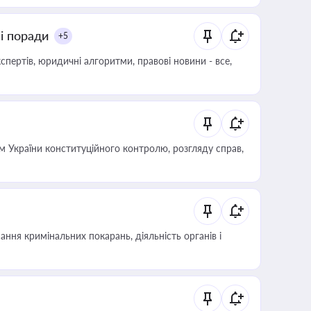
ні поради
+5
пертів, юридичні алгоритми, правові новини - все,
 України конституційного контролю, розгляду справ,
ння кримінальних покарань, діяльність органів і