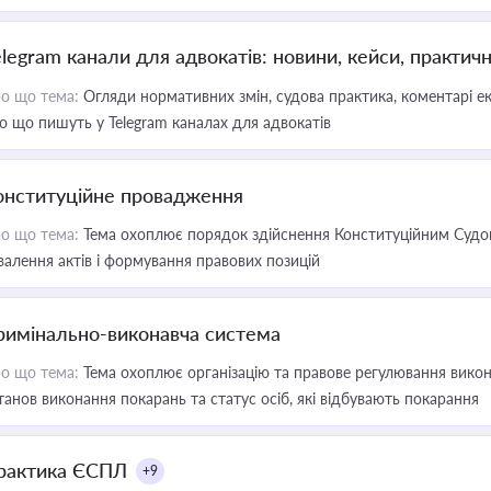
elegram канали для адвокатів: новини, кейси, практич
о що тема:
Огляди нормативних змін, судова практика, коментарі екс
о що пишуть у Telegram каналах для адвокатів
онституційне провадження
о що тема:
Тема охоплює порядок здійснення Конституційним Судом
валення актів і формування правових позицій
римінально-виконавча система
о що тема:
Тема охоплює організацію та правове регулювання викона
танов виконання покарань та статус осіб, які відбувають покарання
рактика ЄСПЛ
+9