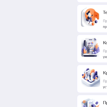
T
Пр
пр
К
Пр
ух
К
Пр
ус
П