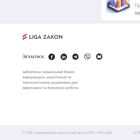
Пр
тл
Зв'язатися:
забезпечує український бізнес
інформацією, аналітикою та
технологічними рішеннями для
ефективної та безпечної роботи.
© ТОВ "інформаційно-аналітичний центр ЛІГА", 1991-2026.
© Т