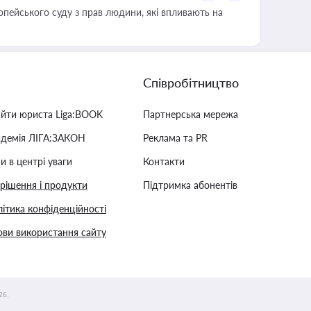
опейського суду з прав людини, які впливають на
Співробітництво
айти юриста Liga:BOOK
Партнерська мережа
адемія ЛІГА:ЗАКОН
Реклама та PR
и в центрі уваги
Контакти
 рішення і продукти
Підтримка абонентів
ітика конфіденційності
ви використання сайту
26.