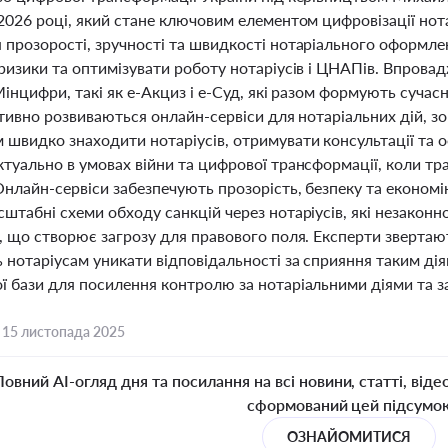
 2026 році, який стане ключовим елементом цифровізації нот
 прозорості, зручності та швидкості нотаріального оформл
 ризики та оптимізувати роботу нотаріусів і ЦНАПів. Впрова
Мінцифри, такі як е-Акциз і е-Суд, які разом формують суча
ктивно розвиваються онлайн-сервіси для нотаріальних дій, з
 швидко знаходити нотаріусів, отримувати консультації та
ктуально в умовах війни та цифрової трансформації, коли т
нлайн-сервіси забезпечують прозорість, безпеку та економі
штабні схеми обходу санкцій через нотаріусів, які незакон
, що створює загрозу для правового поля. Експерти звертают
 нотаріусам уникати відповідальності за сприяння таким ді
 бази для посилення контролю за нотаріальними діями та зап
,
15 листопада 2025
Повний AI-огляд дня та посилання на всі новини, статті, віде
сформований цей підсумо
ОЗНАЙОМИТИСЯ