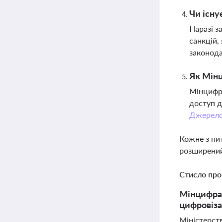
Чи існу
Наразі з
санкцій,
законода
Як Мінц
Мінцифра
доступ д
Джерел
Кожне з пи
розширений
Стисло про
Мінцифра 
цифровіза
Міністерст