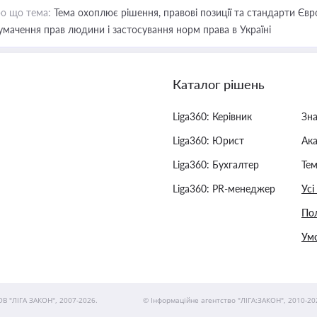
о що тема:
Тема охоплює рішення, правові позиції та стандарти Євр
умачення прав людини і застосування норм права в Україні
Каталог рішень
Liga360: Керівник
Зн
Liga360: Юрист
Ак
Liga360: Бухгалтер
Тем
Liga360: PR-менеджер
Усі
Пол
Умо
ОВ "ЛІГА ЗАКОН", 2007-2026.
© Інформаційне агентство "ЛІГА:ЗАКОН", 2010-20