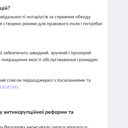
кцій?
овідальності нотаріусів за сприяння обходу
 створює ризики для правового поля і потребує
і забезпечать швидкий, зручний і прозорий
я покращення якості обслуговування громадян.
вний список першоджерел з посиланнями та
 LIGA360.
ну антикорупційної реформи та
а Федорова анонсувало запуск проєкту е-