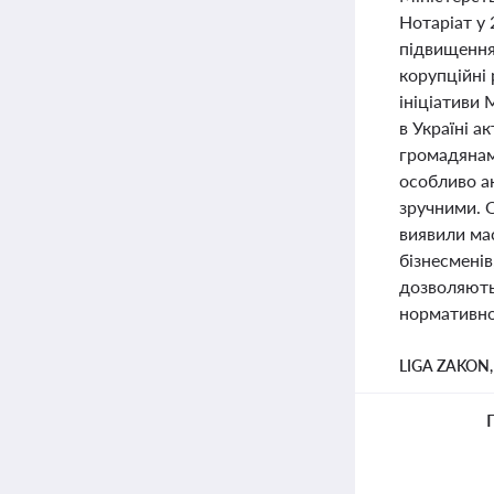
Нотаріат у
підвищення
корупційні
ініціативи 
в Україні а
громадянам
особливо а
зручними. О
виявили мас
бізнесменів
дозволяють
нормативної
LIGA ZAKON