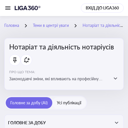
ВХІД ДО LIGA360
Головна
Теми в центрі уваги
Нотаріат та діяльність нотаріусів
Нотаріат та діяльність нотаріусів
ПРО ЩО ТЕМА:
Законодавчі зміни, які впливають на професійну
діяльність нотаріусів. Реальні кейси, які дозволяють
уникнути правових помилок
Головне за добу (AI)
Усі публікації
ГОЛОВНЕ ЗА ДОБУ