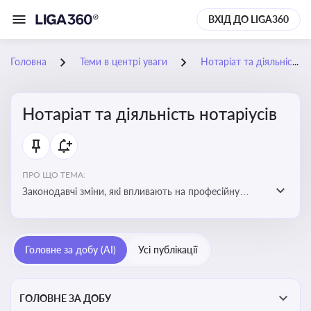
ВХІД ДО LIGA360
Головна
Теми в центрі уваги
Нотаріат та діяльність нотаріусів
Нотаріат та діяльність нотаріусів
ПРО ЩО ТЕМА:
Законодавчі зміни, які впливають на професійну
діяльність нотаріусів. Реальні кейси, які дозволяють
уникнути правових помилок
Головне за добу (AI)
Усі публікації
ГОЛОВНЕ ЗА ДОБУ