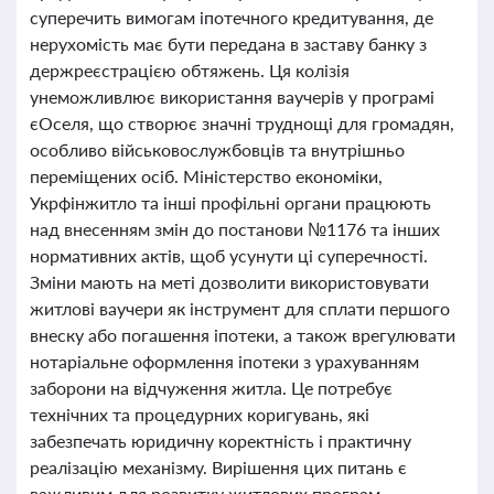
суперечить вимогам іпотечного кредитування, де
нерухомість має бути передана в заставу банку з
держреєстрацією обтяжень. Ця колізія
унеможливлює використання ваучерів у програмі
єОселя, що створює значні труднощі для громадян,
особливо військовослужбовців та внутрішньо
переміщених осіб. Міністерство економіки,
Укрфінжитло та інші профільні органи працюють
над внесенням змін до постанови №1176 та інших
нормативних актів, щоб усунути ці суперечності.
Зміни мають на меті дозволити використовувати
житлові ваучери як інструмент для сплати першого
внеску або погашення іпотеки, а також врегулювати
нотаріальне оформлення іпотеки з урахуванням
заборони на відчуження житла. Це потребує
технічних та процедурних коригувань, які
забезпечать юридичну коректність і практичну
реалізацію механізму. Вирішення цих питань є
важливим для розвитку житлових програм