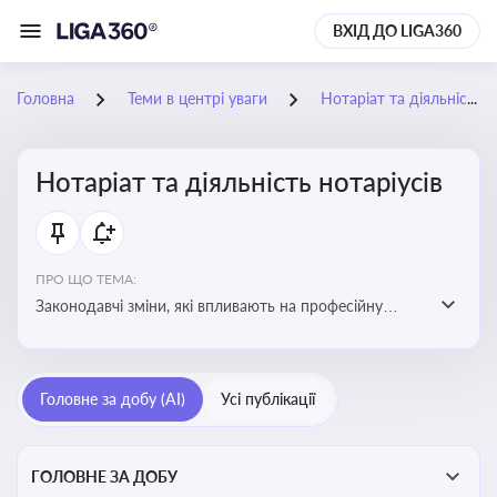
ВХІД ДО LIGA360
Головна
Теми в центрі уваги
Нотаріат та діяльність нотаріусів
Нотаріат та діяльність нотаріусів
ПРО ЩО ТЕМА:
Законодавчі зміни, які впливають на професійну
діяльність нотаріусів. Реальні кейси, які дозволяють
уникнути правових помилок
Головне за добу (AI)
Усі публікації
ГОЛОВНЕ ЗА ДОБУ