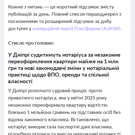
Кожне з питань — це короткий підсумок змісту
публікацій за день. Повний список першоджерел з
посиланнями та розширений підсумок за добу
доступні у
комерційній версії Платформи LIGA360.
Стисло про головне:
У Дніпрі судитимуть нотаріуса за незаконне
переоформлення квартири майже на 1 млн
грн та нові законодавчі зміни у нотаріальній
практиці щодо ВПО, оренди та спільної
власності
У Дніпрі розпочато судовий процес проти
приватного нотаріуса, яка у квітні 2025 року
незаконно переоформила квартиру вартістю
близько 1 мільйона гривень на підставних осіб без
відома законного власника. Встановлено, що
нотаріус використала паспортні дані власника,
підробила підписи та внесла неправдиві відомості