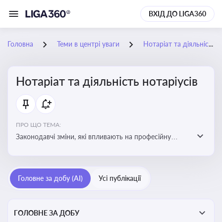
ВХІД ДО LIGA360
Головна
Теми в центрі уваги
Нотаріат та діяльність нотаріусів
Нотаріат та діяльність нотаріусів
ПРО ЩО ТЕМА:
Законодавчі зміни, які впливають на професійну
діяльність нотаріусів. Реальні кейси, які дозволяють
уникнути правових помилок
Головне за добу (AI)
Усі публікації
ГОЛОВНЕ ЗА ДОБУ