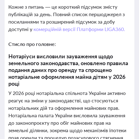
Кожне з питань — це короткий підсумок змісту
публікацій за день. Повний список першоджерел з
посиланнями та розширений підсумок за добу
доступні у
комерційній версії Платформи LIGA360.
Стисло про головне:
Нотаріуси висловили зауваження щодо
земельного законодавства, оновлено правила
подання даних про оренду та спрощено
нотаріальне оформлення майна дітям у 2026
році
У 2026 році нотаріальна спільнота України активно
реагує на зміни у законодавстві, що стосуються
нотаріальних дій та оформлення майнових прав.
Нотаріальна палата України висловила зауваження
до законопроєкту про обіг майнових прав на
земельні ділянки, зокрема щодо механізмів іпотеки
прав оренди та процедур позасудового стягнення,