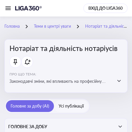
ВХІД ДО LIGA360
Головна
Теми в центрі уваги
Нотаріат та діяльність нотаріусів
Нотаріат та діяльність нотаріусів
ПРО ЩО ТЕМА:
Законодавчі зміни, які впливають на професійну
діяльність нотаріусів. Реальні кейси, які дозволяють
уникнути правових помилок
Головне за добу (AI)
Усі публікації
ГОЛОВНЕ ЗА ДОБУ