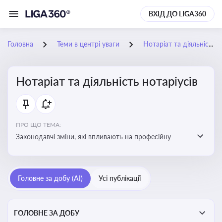
ВХІД ДО LIGA360
Головна
Теми в центрі уваги
Нотаріат та діяльність нотаріусів
Нотаріат та діяльність нотаріусів
ПРО ЩО ТЕМА:
Законодавчі зміни, які впливають на професійну
діяльність нотаріусів. Реальні кейси, які дозволяють
уникнути правових помилок
Головне за добу (AI)
Усі публікації
ГОЛОВНЕ ЗА ДОБУ