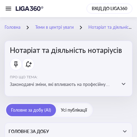
ВХІД ДО LIGA360
Головна
Теми в центрі уваги
Нотаріат та діяльність нотаріусів
Нотаріат та діяльність нотаріусів
ПРО ЩО ТЕМА:
Законодавчі зміни, які впливають на професійну
діяльність нотаріусів. Реальні кейси, які дозволяють
уникнути правових помилок
Головне за добу (AI)
Усі публікації
ГОЛОВНЕ ЗА ДОБУ