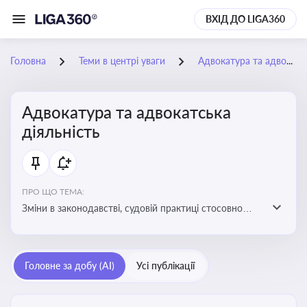
ВХІД ДО LIGA360
Головна
Теми в центрі уваги
Адвокатура та адвокатська діяльність
Адвокатура та адвокатська
діяльність
ПРО ЩО ТЕМА:
Зміни в законодавстві, судовій практиці стосовно
адвокатури. Новини, що стосуються прав адвокатів
та етики їхньої роботи
Головне за добу (AI)
Усі публікації