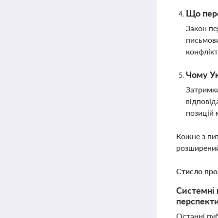
Що пере
Закон пе
письмови
конфлікт
Чому Ук
Затримки
відповід
позицій
Кожне з пи
розширений
Стисло про
Системні 
перспекти
Останні пуб