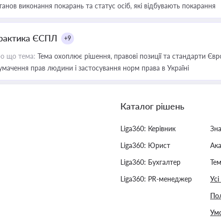
танов виконання покарань та статус осіб, які відбувають покарання
рактика ЄСПЛ
+9
о що тема:
Тема охоплює рішення, правові позиції та стандарти Євр
умачення прав людини і застосування норм права в Україні
Каталог рішень
Liga360: Керівник
Зн
Liga360: Юрист
Ак
Liga360: Бухгалтер
Тем
Liga360: PR-менеджер
Усі
Пол
Умо