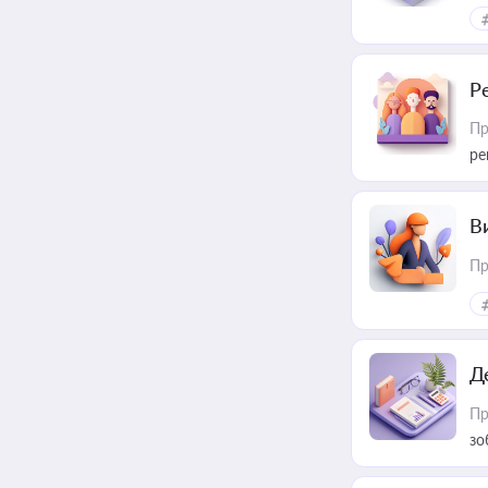
Р
Пр
ре
В
Пр
Д
Пр
зо