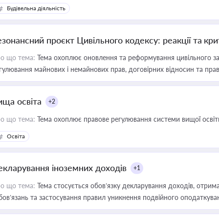
Будівельна діяльність
езонансний проєкт Цивільного кодексу: реакції та кр
о що тема:
Тема охоплює оновлення та реформування цивільного за
гулювання майнових і немайнових прав, договірних відносин та прав
ища освіта
+2
о що тема:
Тема охоплює правове регулювання системи вищої освіти, о
Освіта
екларування іноземних доходів
+1
о що тема:
Тема стосується обов’язку декларування доходів, отрим
бов’язань та застосування правил уникнення подвійного оподаткува