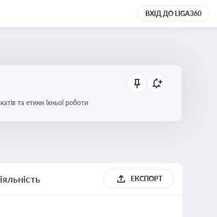
ВХІД ДО LIGA360
атів та етики їхньої роботи
іяльність
ЕКСПОРТ