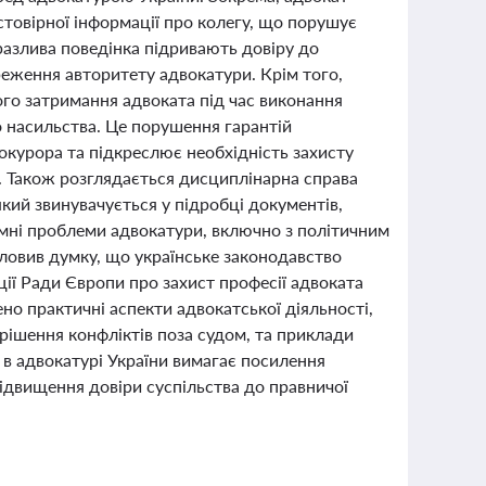
товірної інформації про колегу, що порушує
бразлива поведінка підривають довіру до
реження авторитету адвокатури. Крім того,
ого затримання адвоката під час виконання
 насильства. Це порушення гарантій
окурора та підкреслює необхідність захисту
ї. Також розглядається дисциплінарна справа
кий звинувачується у підробці документів,
емні проблеми адвокатури, включно з політичним
словив думку, що українське законодавство
ії Ради Європи про захист професії адвоката
ено практичні аспекти адвокатської діяльності,
рішення конфліктів поза судом, та приклади
 в адвокатурі України вимагає посилення
ідвищення довіри суспільства до правничої