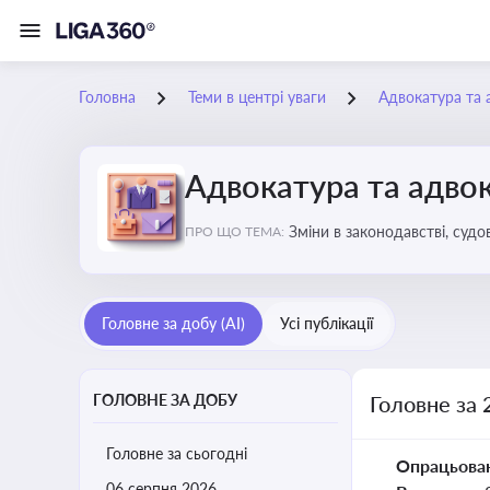
Головна
Теми в центрі уваги
Адвокатура та 
Адвокатура та адвок
Зміни в законодавстві, судо
ПРО ЩО ТЕМА:
Головне за добу (AI)
Усі публікації
ГОЛОВНЕ ЗА ДОБУ
Головне за 
Головне за сьогодні
Опрацьова
06 серпня 2026