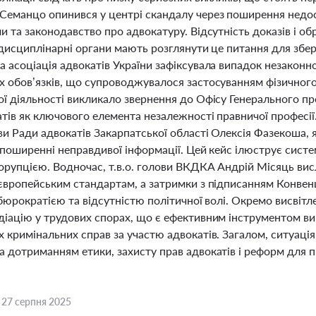
Семанцо опинився у центрі скандалу через поширення недос
и та законодавство про адвокатуру. Відсутність доказів і о
 дисциплінарні органи мають розглянути це питання для збе
 асоціація адвокатів України зафіксувала випадок незаконн
х обов’язків, що супроводжувалося застосуванням фізичного
ї діяльності викликало звернення до Офісу Генерального пр
атів як ключового елемента незалежності правничої професі
и Ради адвокатів Закарпатської області Олексія Фазекоша, я
а поширенні неправдивої інформації. Цей кейс ілюструє сист
корупцією. Водночас, т.в.о. голови ВКДКА Андрій Місяць ви
 європейським стандартам, а затримки з підписанням Конвенц
 бюрократією та відсутністю політичної волі. Окремо висвітл
діацію у трудових спорах, що є ефективним інструментом ви
 кримінальних справ за участю адвокатів. Загалом, ситуація
а дотриманням етики, захисту прав адвокатів і реформ для п
,
27 серпня 2025