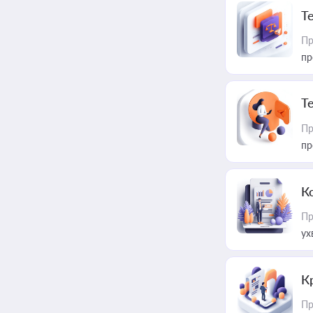
T
Пр
пр
T
Пр
пр
К
Пр
ух
К
Пр