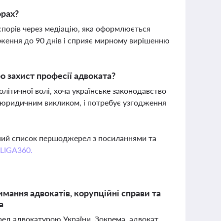
орах?
порів через медіацію, яка оформлюється
ження до 90 днів і сприяє мирному вирішенню
о захист професії адвоката?
літичної волі, хоча українське законодавство
е юридичним викликом, і потребує узгодження
вний список першоджерел з посиланнями та
 LIGA360.
мання адвокатів, корупційні справи та
а
еред адвокатурою України. Зокрема, адвокат