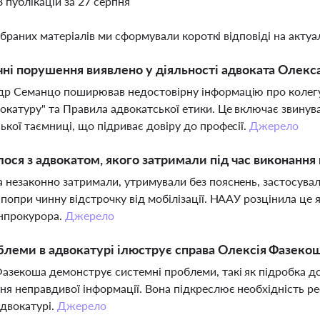
8 публікацій за 27 серпня
ібраних матеріалів ми сформували короткі відповіді на актуал
чні порушення виявлено у діяльності адвоката Олек
р Семанцо поширював недостовірну інформацію про колегу,
окатуру" та Правила адвокатської етики. Це включає звинув
ької таємниці, що підриває довіру до професії.
Джерело
ося з адвокатом, якого затримали під час виконання
 незаконно затримали, утримували без пояснень, застосували
 попри чинну відстрочку від мобілізації. НААУ розцінила це
енпрокурора.
Джерело
блеми в адвокатурі ілюструє справа Олексія Фазеко
азекоша демонструє системні проблеми, такі як підробка док
я неправдивої інформації. Вона підкреслює необхідність 
адвокатурі.
Джерело