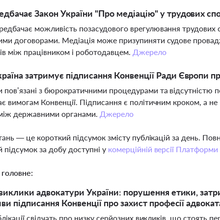
дбачає Закон України "Про медіацію" у трудових сп
редбачає можливість позасудового врегулювання трудових с
ми договорами. Медіація може призупиняти судове провад
ів між працівником і роботодавцем.
Джерело
раїна затримує підписання Конвенції Ради Європи пр
 пов’язані з бюрократичними процедурами та відсутністю по
ає вимогам Конвенції. Підписання є політичним кроком, а н
 між державними органами.
Джерело
тань — це короткий підсумок змісту публікацій за день. По
 підсумок за добу доступні у
комерційній версії Платформи
 головне:
виклики адвокатури України: порушення етики, затри
ви підписання Конвенції про захист професії адвокат
лікації свідчать про низку серйозних викликів, що стоять п