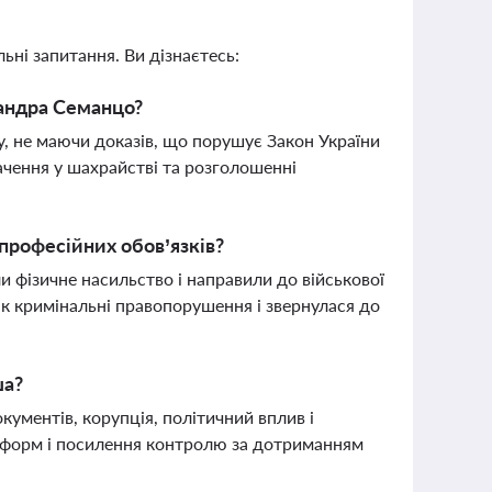
ьні запитання. Ви дізнаєтесь:
сандра Семанцо?
 не маючи доказів, що порушує Закон України
ачення у шахрайстві та розголошенні
 професійних обов’язків?
 фізичне насильство і направили до військової
 як кримінальні правопорушення і звернулася до
ша?
ументів, корупція, політичний вплив і
реформ і посилення контролю за дотриманням