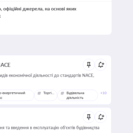
о, офіційні джерела, на основі яких
к
NACE
идів економічної діяльності до стандартів NACE,
о-енергетичний
Торгівля
Будівельна
+10
кс
діяльність
я та введення в експлуатацію об’єктів будівництва