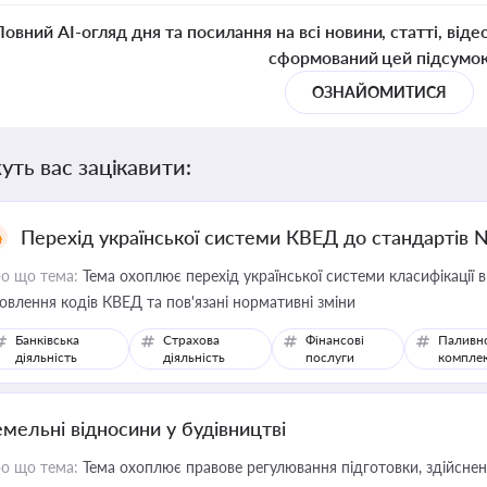
Повний AI-огляд дня та посилання на всі новини, статті, віде
сформований цей підсумо
ОЗНАЙОМИТИСЯ
уть вас зацікавити:
Перехід української системи КВЕД до стандартів 
о що тема:
Тема охоплює перехід української системи класифікації в
овлення кодів КВЕД та пов'язані нормативні зміни
Банківська
Страхова
Фінансові
Паливн
діяльність
діяльність
послуги
компле
емельні відносини у будівництві
о що тема:
Тема охоплює правове регулювання підготовки, здійсненн