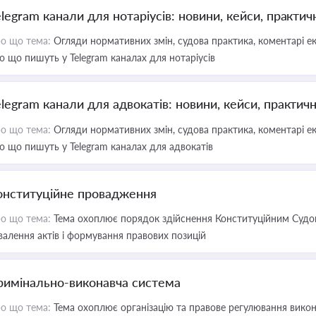
elegram канали для нотаріусів: новини, кейси, практич
о що тема:
Огляди нормативних змін, судова практика, коментарі екс
о що пишуть у Telegram каналах для нотаріусів
elegram канали для адвокатів: новини, кейси, практич
о що тема:
Огляди нормативних змін, судова практика, коментарі екс
о що пишуть у Telegram каналах для адвокатів
онституційне провадження
о що тема:
Тема охоплює порядок здійснення Конституційним Судом
валення актів і формування правових позицій
римінально-виконавча система
о що тема:
Тема охоплює організацію та правове регулювання викона