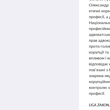
Олександр 
етичні норм
професії, а
Національна
професійни
адвокатсько
прав адвок
проти голов
корупції т
впливом і 
відповідає
пов’язані з
зокрема ме
корупційних
контролю з
професії.
LIGA ZAKON