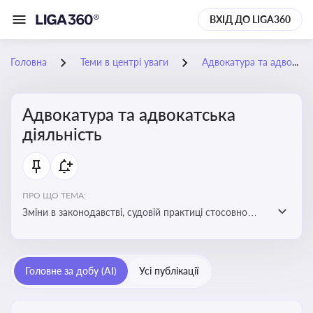
ВХІД ДО LIGA360
Головна
Теми в центрі уваги
Адвокатура та адвокатська діяльність
Адвокатура та адвокатська
діяльність
ПРО ЩО ТЕМА:
Зміни в законодавстві, судовій практиці стосовно
адвокатури. Новини, що стосуються прав адвокатів
та етики їхньої роботи
Головне за добу (AI)
Усі публікації