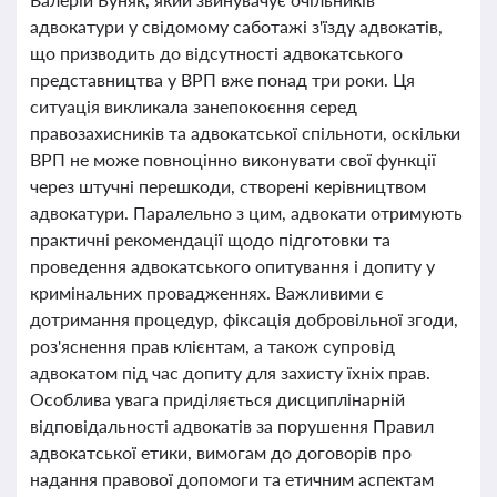
адвокатури у свідомому саботажі з'їзду адвокатів,
що призводить до відсутності адвокатського
представництва у ВРП вже понад три роки. Ця
ситуація викликала занепокоєння серед
правозахисників та адвокатської спільноти, оскільки
ВРП не може повноцінно виконувати свої функції
через штучні перешкоди, створені керівництвом
адвокатури. Паралельно з цим, адвокати отримують
практичні рекомендації щодо підготовки та
проведення адвокатського опитування і допиту у
кримінальних провадженнях. Важливими є
дотримання процедур, фіксація добровільної згоди,
роз'яснення прав клієнтам, а також супровід
адвокатом під час допиту для захисту їхніх прав.
Особлива увага приділяється дисциплінарній
відповідальності адвокатів за порушення Правил
адвокатської етики, вимогам до договорів про
надання правової допомоги та етичним аспектам