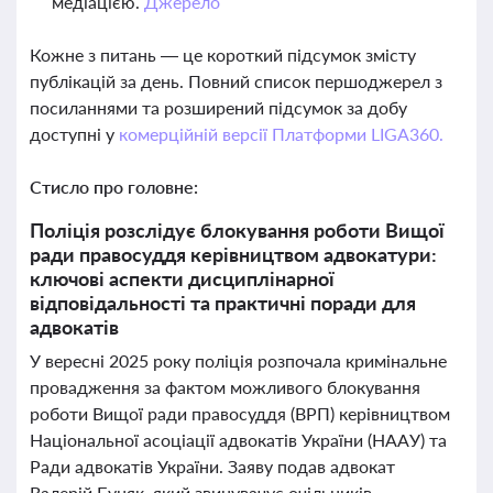
медіацією.
Джерело
Кожне з питань — це короткий підсумок змісту
публікацій за день. Повний список першоджерел з
посиланнями та розширений підсумок за добу
доступні у
комерційній версії Платформи LIGA360.
Стисло про головне:
Поліція розслідує блокування роботи Вищої
ради правосуддя керівництвом адвокатури:
ключові аспекти дисциплінарної
відповідальності та практичні поради для
адвокатів
У вересні 2025 року поліція розпочала кримінальне
провадження за фактом можливого блокування
роботи Вищої ради правосуддя (ВРП) керівництвом
Національної асоціації адвокатів України (НААУ) та
Ради адвокатів України. Заяву подав адвокат
Валерій Буняк, який звинувачує очільників