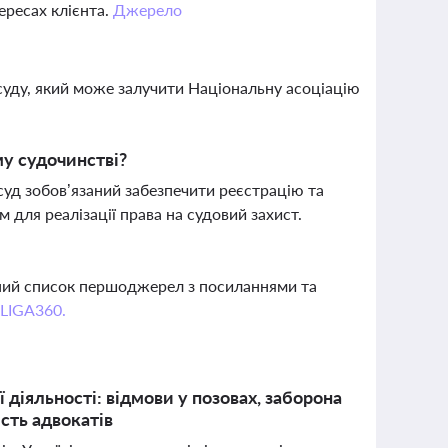
ересах клієнта.
Джерело
?
уду, який може залучити Національну асоціацію
му судочинстві?
суд зобов’язаний забезпечити реєстрацію та
для реалізації права на судовий захист.
вний список першоджерел з посиланнями та
 LIGA360.
 діяльності: відмови у позовах, заборона
сть адвокатів