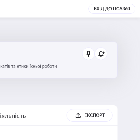
ВХІД ДО LIGA360
атів та етики їхньої роботи
іяльність
ЕКСПОРТ