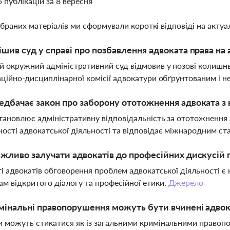
5 публікацій за 8 вересня
ібраних матеріалів ми сформували короткі відповіді на актуал
шив суд у справі про позбавлення адвоката права на 
й окружний адміністративний суд відмовив у позові колишн
аційно-дисциплінарної комісії адвокатури обґрунтованим і 
дбачає закон про заборону ототожнення адвоката з 
тановлює адміністративну відповідальність за ототожнення 
ості адвокатської діяльності та відповідає міжнародним с
жливо залучати адвокатів до професійних дискусій пр
ті адвокатів обговорення проблем адвокатської діяльності є
м відкритого діалогу та професійної етики.
Джерело
мінальні правопорушення можуть бути вчинені адво
 можуть стикатися як із загальними кримінальними правопор