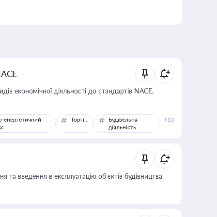
NACE
идів економічної діяльності до стандартів NACE,
о-енергетичний
Торгівля
Будівельна
+10
кс
діяльність
я та введення в експлуатацію об’єктів будівництва