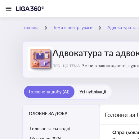
Головна
Теми в центрі уваги
Адвокатура та 
Адвокатура та адвок
Зміни в законодавстві, судо
ПРО ЩО ТЕМА:
Головне за добу (AI)
Усі публікації
ГОЛОВНЕ ЗА ДОБУ
Головне за 
Головне за сьогодні
Опрацьова
05 серпня 2026