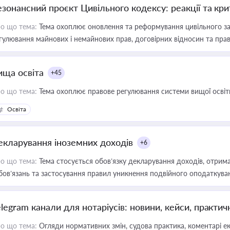
езонансний проєкт Цивільного кодексу: реакції та кр
о що тема:
Тема охоплює оновлення та реформування цивільного за
гулювання майнових і немайнових прав, договірних відносин та прав
ища освіта
+45
о що тема:
Тема охоплює правове регулювання системи вищої освіти, о
Освіта
екларування іноземних доходів
+6
о що тема:
Тема стосується обов’язку декларування доходів, отрим
бов’язань та застосування правил уникнення подвійного оподаткува
elegram канали для нотаріусів: новини, кейси, практич
о що тема:
Огляди нормативних змін, судова практика, коментарі екс