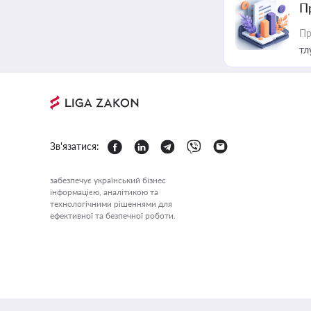
П
Пр
тл
Зв'язатися:
забезпечує український бізнес
інформацією, аналітикою та
технологічними рішеннями для
ефективної та безпечної роботи.