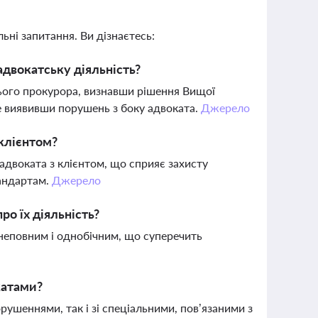
ьні запитання. Ви дізнаєтесь:
адвокатську діяльність?
ього прокурора, визнавши рішення Вищої
не виявивши порушень з боку адвоката.
Джерело
клієнтом?
адвоката з клієнтом, що сприяє захисту
тандартам.
Джерело
о їх діяльність?
 неповним і однобічним, що суперечить
катами?
ушеннями, так і зі спеціальними, пов’язаними з