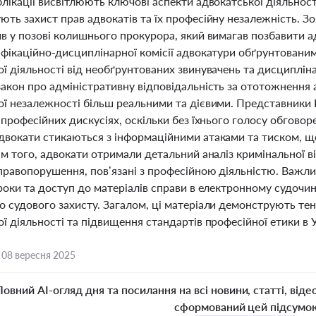
лікації висвітлюють ключові аспекти адвокатської діяльності 
ють захист прав адвокатів та їх професійну незалежність. 
в у позові колишнього прокурора, який вимагав позбавити а
фікаційно-дисциплінарної комісії адвокатури обґрунтованим
ї діяльності від необґрунтованих звинувачень та дисципліна
акон про адміністративну відповідальність за ототожнення а
ої незалежності більш реальними та дієвими. Представники
 професійних дискусіях, оскільки без їхнього голосу обгово
двокати стикаються з інформаційними атаками та тиском, щ
ім того, адвокати отримали детальний аналіз кримінальної ві
 правопорушення, пов’язані з професійною діяльністю. Важли
роки та доступ до матеріалів справи в електронному судочин
о судового захисту. Загалом, ці матеріали демонструють те
ї діяльності та підвищення стандартів професійної етики в У
,
08 вересня 2025
Повний AI-огляд дня та посилання на всі новини, статті, віде
сформований цей підсумо