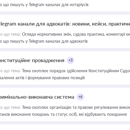
о що пишуть у Telegram каналах для нотаріусів
elegram канали для адвокатів: новини, кейси, практич
о що тема:
Огляди нормативних змін, судова практика, коментарі екс
о що пишуть у Telegram каналах для адвокатів
онституційне провадження
+3
о що тема:
Тема охоплює порядок здійснення Конституційним Судом
валення актів і формування правових позицій
римінально-виконавча система
+6
о що тема:
Тема охоплює організацію та правове регулювання викона
танов виконання покарань та статус осіб, які відбувають покарання