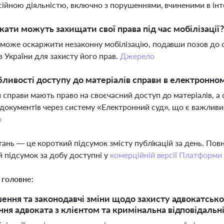
сійною діяльністю, включно з порушеннями, вчиненими в інт
кати можуть захищати свої права під час мобілізації
може оскаржити незаконну мобілізацію, подавши позов до с
в України для захисту його прав.
Джерело
бливості доступу до матеріалів справи в електронно
 справи мають право на своєчасний доступ до матеріалів, а 
документів через систему «Електронний суд», що є важливим 
о
тань — це короткий підсумок змісту публікацій за день. По
 підсумок за добу доступні у
комерційній версії Платформи
 головне:
шення та законодавчі зміни щодо захисту адвокатської
ня адвоката з клієнтом та кримінальна відповідальні