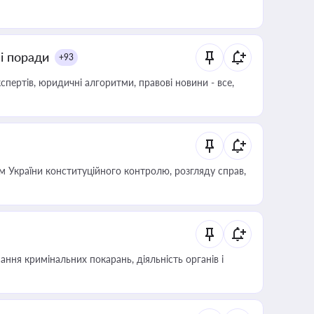
ні поради
+93
пертів, юридичні алгоритми, правові новини - все,
 України конституційного контролю, розгляду справ,
ння кримінальних покарань, діяльність органів і