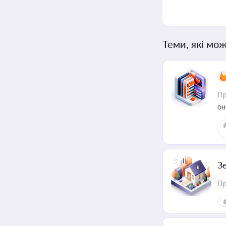
Теми, які мож
Пр
он
З
Пр