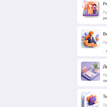
Р
Пр
ре
В
Пр
Д
Пр
зо
T
Пр