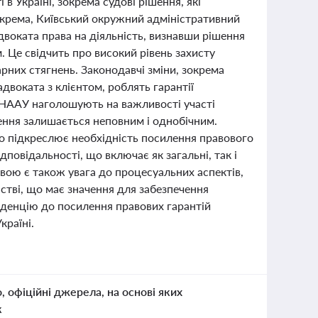
в Україні, зокрема судові рішення, які
Зокрема, Київський окружний адміністративний
двоката права на діяльність, визнавши рішення
. Це свідчить про високий рівень захисту
рних стягнень. Законодавчі зміни, зокрема
двоката з клієнтом, роблять гарантії
 НААУ наголошують на важливості участі
рення залишається неповним і однобічним.
о підкреслює необхідність посилення правового
дповідальності, що включає як загальні, так і
вою є також увага до процесуальних аспектів,
стві, що має значення для забезпечення
нденцію до посилення правових гарантій
країні.
о, офіційні джерела, на основі яких
к