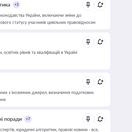
итика
+3
конодавства України, включаючи зміни до
ового статусу учасників цивільних правовідносин
світніх рівнів та кваліфікацій в Україні
аних з іноземних джерел, визначення податкових
ння
ні поради
+7
пертів, юридичні алгоритми, правові новини - все,