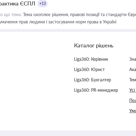
рактика ЄСПЛ
+13
о що тема:
Тема охоплює рішення, правові позиції та стандарти Євр
умачення прав людини і застосування норм права в Україні
Каталог рішень
Liga360: Керівник
Зн
Liga360: Юрист
Ак
Liga360: Бухгалтер
Тем
Liga360: PR-менеджер
Усі
Пол
Умо