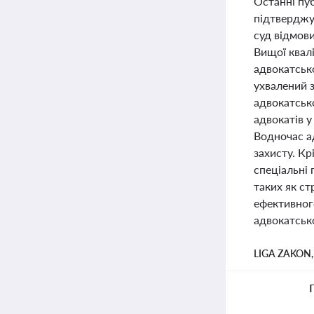
Останні пуб
підтверджу
суд відмови
Вищої квалі
адвокатсько
ухвалений з
адвокатськ
адвокатів у
Водночас а
захисту. Кр
спеціальні
таких як ст
ефективног
адвокатсько
LIGA ZAKON