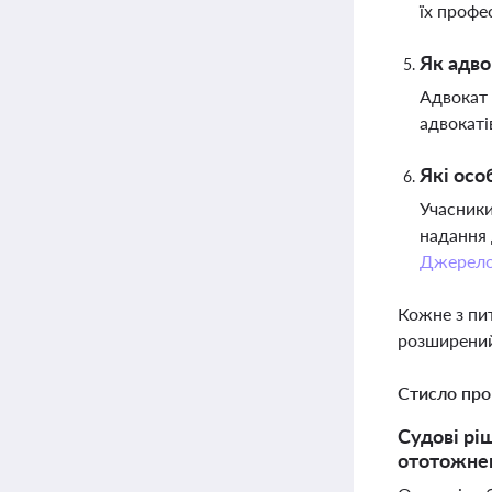
їх профе
Як адво
Адвокат 
адвокаті
Які осо
Учасники
надання 
Джерел
Кожне з пи
розширений
Стисло про
Судові рі
ототожнен