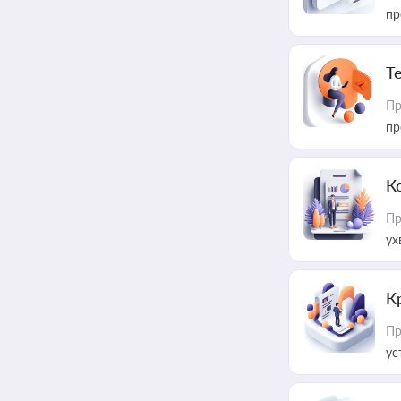
пр
T
Пр
пр
К
Пр
ух
К
Пр
ус