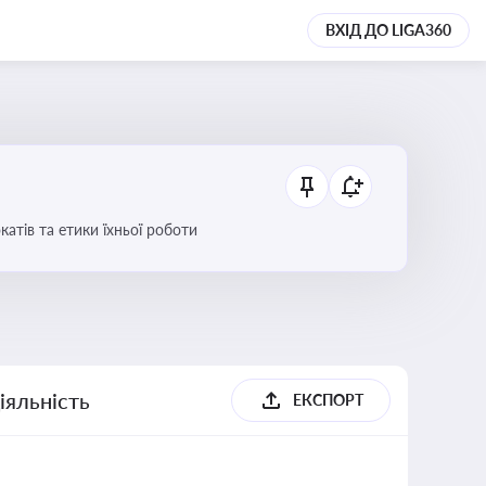
ВХІД ДО LIGA360
атів та етики їхньої роботи
іяльність
ЕКСПОРТ