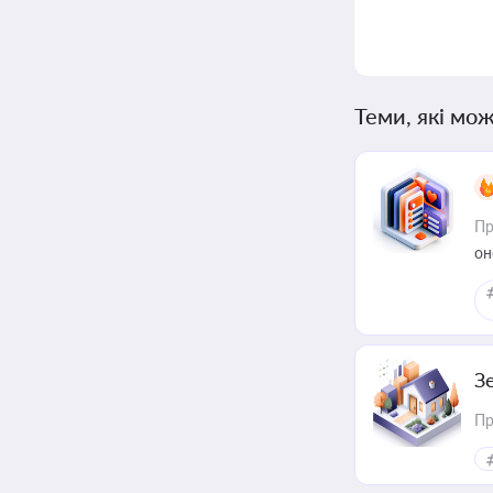
Теми, які мож
Пр
он
З
Пр