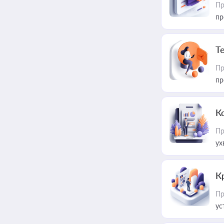
Пр
пр
T
Пр
пр
К
Пр
ух
К
Пр
ус