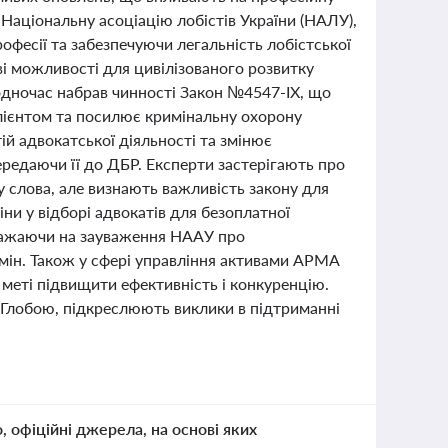
 Національну асоціацію лобістів України (НАЛУ),
офесії та забезпечуючи легальність лобістської
ві можливості для цивілізованого розвитку
Водночас набрав чинності Закон №4547-ІХ, що
клієнтом та посилює кримінальну охорону
ій адвокатської діяльності та змінює
передаючи її до ДБР. Експерти застерігають про
 слова, але визнають важливість закону для
іни у відборі адвокатів для безоплатної
зважаючи на зауваження НААУ про
мін. Також у сфері управління активами АРМА
меті підвищити ефективність і конкуренцію.
 Глобою, підкреслюють виклики в підтриманні
о, офіційні джерела, на основі яких