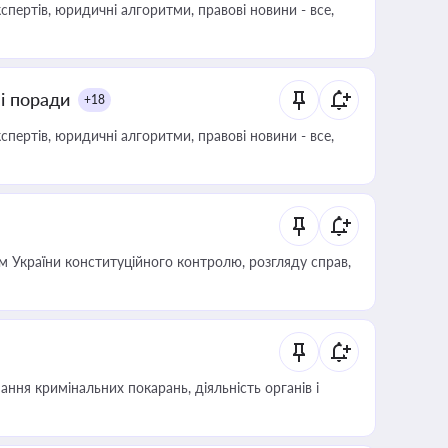
пертів, юридичні алгоритми, правові новини - все,
ні поради
+18
пертів, юридичні алгоритми, правові новини - все,
 України конституційного контролю, розгляду справ,
ння кримінальних покарань, діяльність органів і