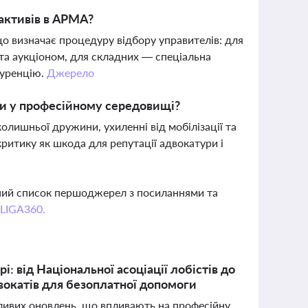
активів в АРМА?
що визначає процедуру відбору управителів: для
та аукціоном, для складних — спеціальна
куренцію.
Джерело
би у професійному середовищі?
олишньої дружини, ухиленні від мобілізації та
ритику як шкода для репутації адвокатури і
вний список першоджерел з посиланнями та
 LIGA360.
і: від Національної асоціації лобістів до
адвокатів для безоплатної допомоги
жливих оновлень, що впливають на професійну