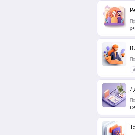
Р
Пр
ре
В
Пр
Д
Пр
зо
T