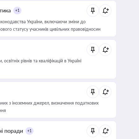
итика
+1
конодавства України, включаючи зміни до
ового статусу учасників цивільних правовідносин
світніх рівнів та кваліфікацій в Україні
аних з іноземних джерел, визначення податкових
ння
ні поради
+1