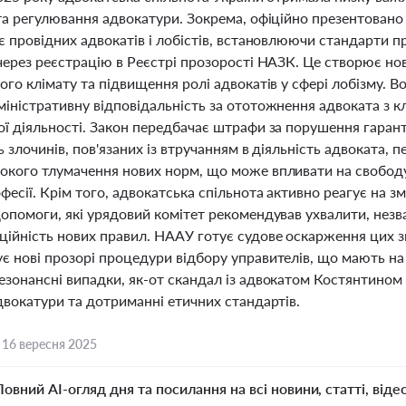
та регулювання адвокатури. Зокрема, офіційно презентовано
є провідних адвокатів і лобістів, встановлюючи стандарти пр
через реєстрацію в Реєстрі прозорості НАЗК. Це створює но
ого клімату та підвищення ролі адвокатів у сфері лобізму. 
міністративну відповідальність за ототожнення адвоката з 
ї діяльності. Закон передбачає штрафи за порушення гарант
ь злочинів, пов'язаних із втручанням в діяльність адвоката, 
окого тлумачення нових норм, що може впливати на свободу
фесії. Крім того, адвокатська спільнота активно реагує на зм
допомоги, які урядовий комітет рекомендував ухвалити, не
ційність нових правил. НААУ готує судове оскарження цих з
є нові прозорі процедури відбору управителів, що мають на 
езонансні випадки, як-от скандал із адвокатом Костянтином
двокатури та дотриманні етичних стандартів.
,
16 вересня 2025
Повний AI-огляд дня та посилання на всі новини, статті, віде