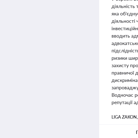
діяльність 
яка об'єдну
діяльності 
інвестиційн
вводить ад
адвокатсько
підслідніст
ризики шир
захисту про
правничої 
дискриміна
запроваджу
Водночас р
репутації а
LIGA ZAKON