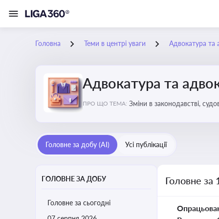
Головна
Теми в центрі уваги
Адвокатура та 
Адвокатура та адвок
Зміни в законодавстві, судо
ПРО ЩО ТЕМА:
Головне за добу (AI)
Усі публікації
ГОЛОВНЕ ЗА ДОБУ
Головне за 
Головне за сьогодні
Опрацьова
07 серпня 2026