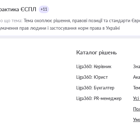
рактика ЄСПЛ
+11
о що тема:
Тема охоплює рішення, правові позиції та стандарти Євр
умачення прав людини і застосування норм права в Україні
Каталог рішень
Liga360: Керівник
Зн
Liga360: Юрист
Ак
Liga360: Бухгалтер
Тем
Liga360: PR-менеджер
Усі
Пол
Умо