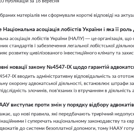
10 публікацій за 16 вересня
ібраних матеріалів ми сформували короткі відповіді на актуал
 Національна асоціація лобістів України і яка її роль
ьна асоціація лобістів України (НАЛУ) — це організація, що 
них стандартів і забезпечення легальної лобістської діяльно
ияє розвитку цивілізованого інвестиційного клімату та захист
овні новації закону №4547-ІХ щодо гарантій адвокатс
547-ІХ вводить адміністративну відповідальність за отото
ьну охорону адвокатської діяльності, встановлює штрафи за
підслідність злочинів, пов'язаних із втручанням в діяльність
АУ виступає проти змін у порядку відбору адвокатів
жає, що нові правила, які передбачають трирічний недопуск
наційними і суперечать національному законодавству та є
двокатів до системи безоплатної допомоги, тому НААУ гот