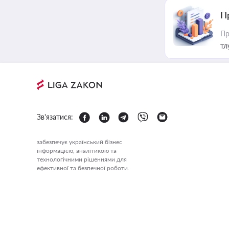
П
Пр
тл
Зв'язатися:
забезпечує український бізнес
інформацією, аналітикою та
технологічними рішеннями для
ефективної та безпечної роботи.