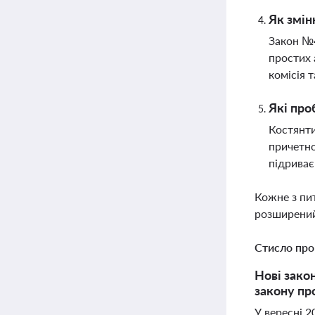
Як змін
Закон №4
простих 
комісія 
Які про
Костянти
причетно
підриває
Кожне з пи
розширений
Стисло про
Нові закон
закону про
У вересні 