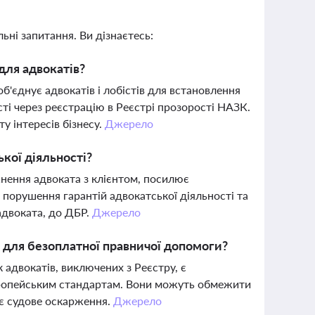
ьні запитання. Ви дізнаєтесь:
 для адвокатів?
об'єднує адвокатів і лобістів для встановлення
сті через реєстрацію в Реєстрі прозорості НАЗК.
у інтересів бізнесу.
Джерело
ької діяльності?
жнення адвоката з клієнтом, посилює
 порушення гарантій адвокатської діяльності та
 адвоката, до ДБР.
Джерело
 для безоплатної правничої допомоги?
 адвокатів, виключених з Реєстру, є
вропейським стандартам. Вони можуть обмежити
ує судове оскарження.
Джерело