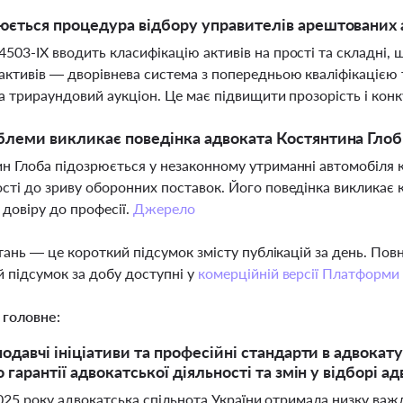
юється процедура відбору управителів арештованих 
503-IX вводить класифікацію активів на прості та складні, 
активів — дворівнева система з попередньою кваліфікацією 
та трираундовий аукціон. Це має підвищити прозорість і кон
блеми викликає поведінка адвоката Костянтина Гло
н Глоба підозрюється у незаконному утриманні автомобіля к
сті до зриву оборонних поставок. Його поведінка викликає к
 довіру до професії.
Джерело
тань — це короткий підсумок змісту публікацій за день. По
 підсумок за добу доступні у
комерційній версії Платформи
 головне:
одавчі ініціативи та професійні стандарти в адвокатур
 гарантії адвокатської діяльності та змін у відборі 
2025 року адвокатська спільнота України отримала низку ва