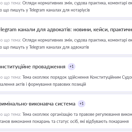
о що тема:
Огляди нормативних змін, судова практика, коментарі екс
о що пишуть у Telegram каналах для нотаріусів
elegram канали для адвокатів: новини, кейси, практич
о що тема:
Огляди нормативних змін, судова практика, коментарі екс
о що пишуть у Telegram каналах для адвокатів
онституційне провадження
+1
о що тема:
Тема охоплює порядок здійснення Конституційним Судом
валення актів і формування правових позицій
римінально-виконавча система
+1
о що тема:
Тема охоплює організацію та правове регулювання викона
танов виконання покарань та статус осіб, які відбувають покарання