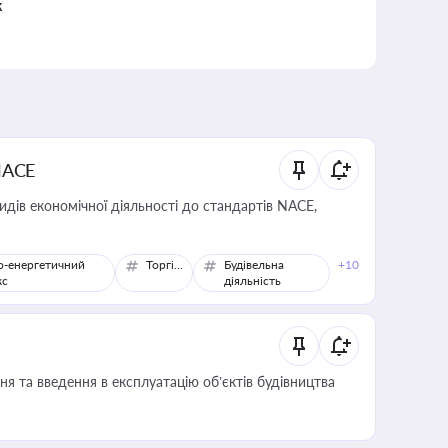
к
NACE
идів економічної діяльності до стандартів NACE,
о-енергетичний
Торгівля
Будівельна
+10
кс
діяльність
я та введення в експлуатацію об’єктів будівництва