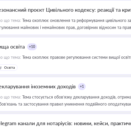
езонансний проєкт Цивільного кодексу: реакції та кр
о що тема:
Тема охоплює оновлення та реформування цивільного за
гулювання майнових і немайнових прав, договірних відносин та прав
ища освіта
+10
о що тема:
Тема охоплює правове регулювання системи вищої освіти, о
Освіта
екларування іноземних доходів
+1
о що тема:
Тема стосується обов’язку декларування доходів, отрим
бов’язань та застосування правил уникнення подвійного оподаткува
elegram канали для нотаріусів: новини, кейси, практич