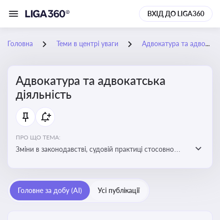
ВХІД ДО LIGA360
Головна
Теми в центрі уваги
Адвокатура та адвокатська діяльність
Адвокатура та адвокатська
діяльність
ПРО ЩО ТЕМА:
Зміни в законодавстві, судовій практиці стосовно
адвокатури. Новини, що стосуються прав адвокатів
та етики їхньої роботи
Головне за добу (AI)
Усі публікації