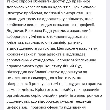
також спроби обмежити доступ до правничої
допомоги через вплив на адвокатів. Цей випадок
ілюструє проблеми, пов'язані з використанням
влади для тиску на адвокатську спільноту, що є
серйозним викликом для незалежності професії.
Водночас Верховна Рада ухвалила закон, який
забороняє публічне ототожнення адвоката з
клієнтом, встановлюючи адміністративну
відповідальність за такі дії. Цей закон є важливим
кроком у захисті прав адвокатів, відповідає
європейським стандартам і сприяє забезпеченню
справедливого суду. Конституційний Суд
підтвердив особливий статус адвокатури як
незалежного самоврядного інституту, що
підкреслює її роль у системі правосуддя та гарантує
самоврядність. Крім того, для майбутніх правників
організовано серію онлайн-тренінгів з електронного
судочинства, що відображає сучасні тенденції
цифровізації правової сфери та підвищення