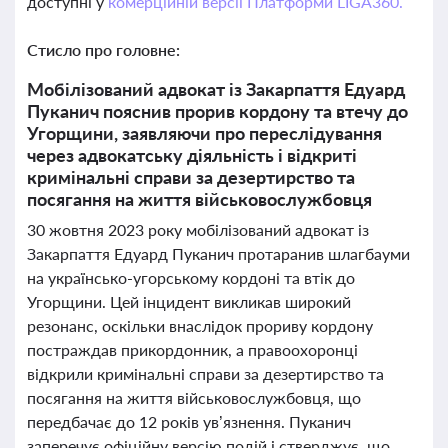
доступні у
комерційній версії Платформи LIGA360.
Стисло про головне:
Мобілізований адвокат із Закарпаття Едуард
Пуканич пояснив прорив кордону та втечу до
Угорщини, заявляючи про переслідування
через адвокатську діяльність і відкриті
кримінальні справи за дезертирство та
посягання на життя військовослужбовця
30 жовтня 2023 року мобілізований адвокат із
Закарпаття Едуард Пуканич протаранив шлагбауми
на українсько-угорському кордоні та втік до
Угорщини. Цей інцидент викликав широкий
резонанс, оскільки внаслідок прориву кордону
постраждав прикордонник, а правоохоронці
відкрили кримінальні справи за дезертирство та
посягання на життя військовослужбовця, що
передбачає до 12 років ув’язнення. Пуканич
заперечує офіційну версію подій і стверджує, що