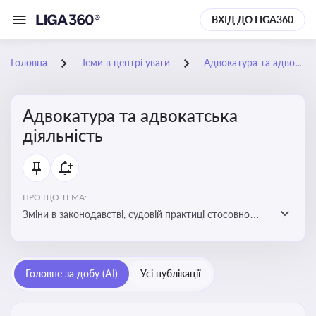
ВХІД ДО LIGA360
Головна
Теми в центрі уваги
Адвокатура та адвокатська діяльність
Адвокатура та адвокатська
діяльність
ПРО ЩО ТЕМА:
Зміни в законодавстві, судовій практиці стосовно
адвокатури. Новини, що стосуються прав адвокатів
та етики їхньої роботи
Головне за добу (AI)
Усі публікації