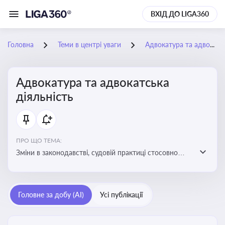
ВХІД ДО LIGA360
Головна
Теми в центрі уваги
Адвокатура та адвокатська діяльність
Адвокатура та адвокатська
діяльність
ПРО ЩО ТЕМА:
Зміни в законодавстві, судовій практиці стосовно
адвокатури. Новини, що стосуються прав адвокатів
та етики їхньої роботи
Головне за добу (AI)
Усі публікації