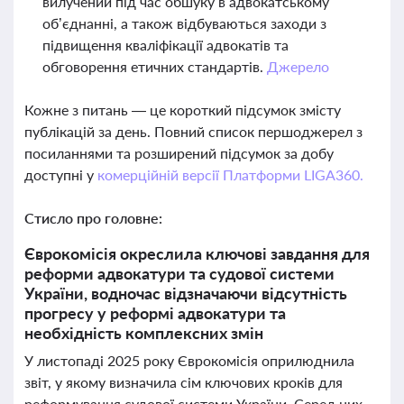
вилучений під час обшуку в адвокатському
об’єднанні, а також відбуваються заходи з
підвищення кваліфікації адвокатів та
обговорення етичних стандартів.
Джерело
Кожне з питань — це короткий підсумок змісту
публікацій за день. Повний список першоджерел з
посиланнями та розширений підсумок за добу
доступні у
комерційній версії Платформи LIGA360.
Стисло про головне:
Єврокомісія окреслила ключові завдання для
реформи адвокатури та судової системи
України, водночас відзначаючи відсутність
прогресу у реформі адвокатури та
необхідність комплексних змін
У листопаді 2025 року Єврокомісія оприлюднила
звіт, у якому визначила сім ключових кроків для
реформування судової системи України. Серед них –