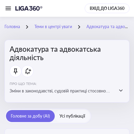
ВХІД ДО LIGA360
Головна
Теми в центрі уваги
Адвокатура та адвокатська діяльність
Адвокатура та адвокатська
діяльність
ПРО ЩО ТЕМА:
Зміни в законодавстві, судовій практиці стосовно
адвокатури. Новини, що стосуються прав адвокатів
та етики їхньої роботи
Головне за добу (AI)
Усі публікації