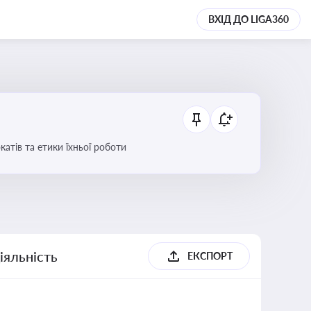
ВХІД ДО LIGA360
атів та етики їхньої роботи
іяльність
ЕКСПОРТ