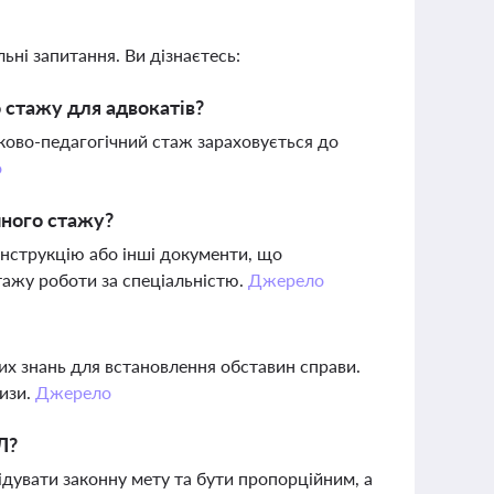
ьні запитання. Ви дізнаєтесь:
 стажу для адвокатів?
уково-педагогічний стаж зараховується до
о
ного стажу?
інструкцію або інші документи, що
тажу роботи за спеціальністю.
Джерело
их знань для встановлення обставин справи.
тизи.
Джерело
Л?
ідувати законну мету та бути пропорційним, а