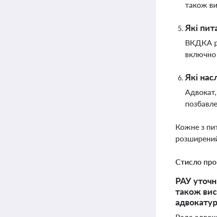
також ви
Які пит
ВКДКА ро
включно 
Які нас
Адвокат,
позбавле
Кожне з пи
розширений
Стисло про
РАУ уточн
також вис
адвокатур
Рада адвок