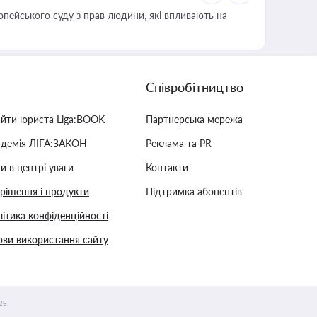
опейського суду з прав людини, які впливають на
Співробітництво
айти юриста Liga:BOOK
Партнерська мережа
адемія ЛІГА:ЗАКОН
Реклама та PR
и в центрі уваги
Контакти
 рішення і продукти
Підтримка абонентів
ітика конфіденційності
ви використання сайту
26.