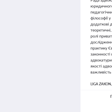
юридичного
педагогічни
філософії 
додаткові 
теоретичні
ролі приват
дослідження
практику Є
законності 
адвокатури 
якості адво
важливість 
LIGA ZAKON