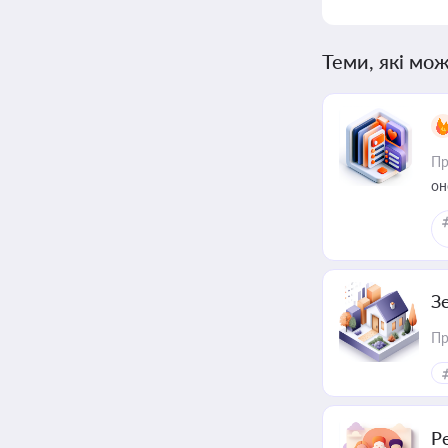
Теми, які мож
Пр
он
З
Пр
Р