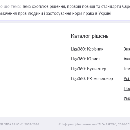
о що тема:
Тема охоплює рішення, правові позиції та стандарти Євр
умачення прав людини і застосування норм права в Україні
Каталог рішень
Liga360: Керівник
Зн
Liga360: Юрист
Ак
Liga360: Бухгалтер
Тем
Liga360: PR-менеджер
Усі
Пол
Умо
ОВ "ЛІГА ЗАКОН", 2007-2026.
© Інформаційне агентство "ЛІГА:ЗАКОН", 2010-20