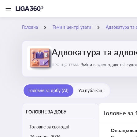
Головна
Теми в центрі уваги
Адвокатура та 
Адвокатура та адвок
Зміни в законодавстві, судо
ПРО ЩО ТЕМА:
Головне за добу (AI)
Усі публікації
ГОЛОВНЕ ЗА ДОБУ
Головне за 
Головне за сьогодні
Опрацьова
06 серпня 2026