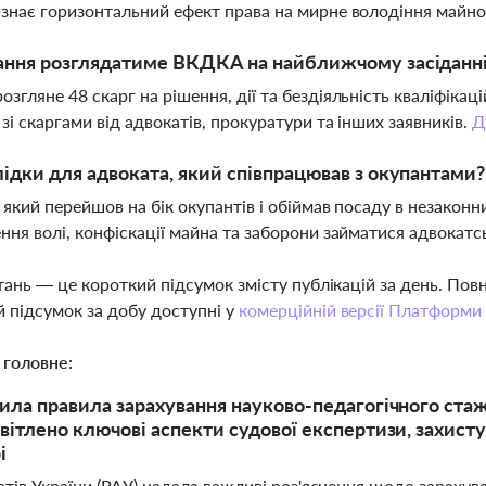
знає горизонтальний ефект права на мирне володіння майн
ання розглядатиме ВКДКА на найближчому засіданн
згляне 48 скарг на рішення, дії та бездіяльність кваліфікац
зі скаргами від адвокатів, прокуратури та інших заявників.
Д
лідки для адвоката, який співпрацював з окупантами?
 який перейшов на бік окупантів і обіймав посаду в незакон
ння волі, конфіскації майна та заборони займатися адвокат
тань — це короткий підсумок змісту публікацій за день. По
 підсумок за добу доступні у
комерційній версії Платформи
 головне:
ила правила зарахування науково-педагогічного стаж
вітлено ключові аспекти судової експертизи, захист
і
атів України (РАУ) надала важливі роз'яснення щодо зарахув