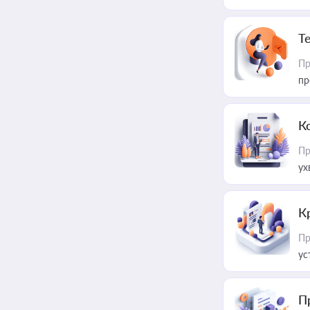
T
Пр
пр
К
Пр
ух
К
Пр
ус
П