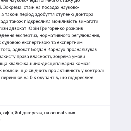
. Зокрема, стаж на посадах науково-
и, а також період здобуття ступеню доктора
 Рада також підкреслила можливість вимагати
тизи адвокат Юрій Григоренко розкрив
ведення експертиз, нормативного регулювання,
між судовою експертизою та експертним
 того, адвокат Богдан Карнаух проаналізував
ахисту права власності, зокрема умови
Вища кваліфікаційно-дисциплінарна комісія
х комісій, що свідчить про активність у контролі
й перейшов на бік окупантів, що підкреслює
о, офіційні джерела, на основі яких
к