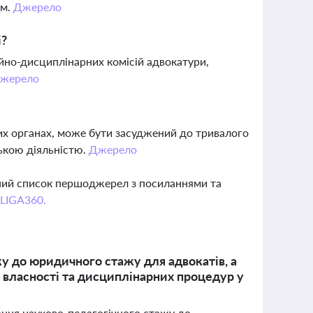
ом.
Джерело
і?
ійно-дисциплінарних комісій адвокатури,
жерело
них органах, може бути засуджений до тривалого
ською діяльністю.
Джерело
вний список першоджерел з посиланнями та
 LIGA360.
у до юридичного стажу для адвокатів, а
у власності та дисциплінарних процедур у
ання науково-педагогічного стажу до