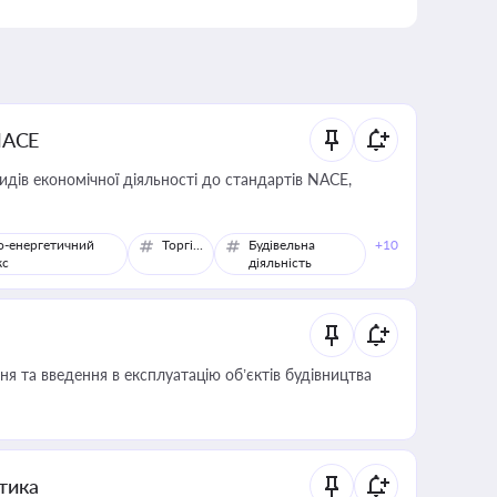
NACE
идів економічної діяльності до стандартів NACE,
о-енергетичний
Торгівля
Будівельна
+10
кс
діяльність
я та введення в експлуатацію об’єктів будівництва
итика