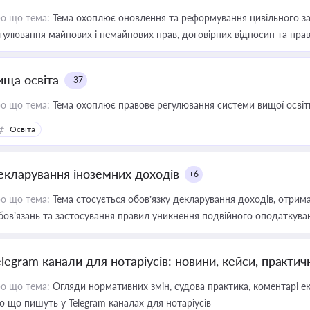
о що тема:
Тема охоплює оновлення та реформування цивільного за
гулювання майнових і немайнових прав, договірних відносин та прав
ища освіта
+37
о що тема:
Тема охоплює правове регулювання системи вищої освіти, о
Освіта
екларування іноземних доходів
+6
о що тема:
Тема стосується обов’язку декларування доходів, отрим
бов’язань та застосування правил уникнення подвійного оподаткува
elegram канали для нотаріусів: новини, кейси, практич
о що тема:
Огляди нормативних змін, судова практика, коментарі екс
о що пишуть у Telegram каналах для нотаріусів