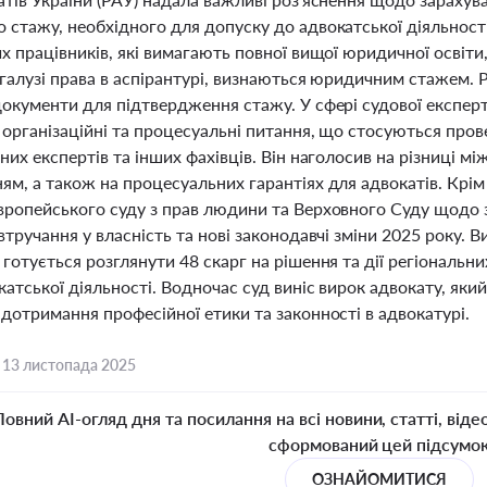
 стажу, необхідного для допуску до адвокатської діяльності
х працівників, які вимагають повної вищої юридичної освіт
у галузі права в аспірантурі, визнаються юридичним стажем.
документи для підтвердження стажу. У сфері судової експер
, організаційні та процесуальні питання, що стосуються про
них експертів та інших фахівців. Він наголосив на різниці 
м, а також на процесуальних гарантіях для адвокатів. Крім
вропейського суду з прав людини та Верховного Суду щодо з
втручання у власність та нові законодавчі зміни 2025 року. 
готується розглянути 48 скарг на рішення та дії регіональни
катської діяльності. Водночас суд виніс вирок адвокату, яки
дотримання професійної етики та законності в адвокатурі.
,
13 листопада 2025
Повний AI-огляд дня та посилання на всі новини, статті, віде
сформований цей підсумо
ОЗНАЙОМИТИСЯ