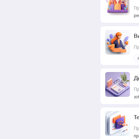
Пр
ре
В
Пр
Д
Пр
зо
T
Пр
пр