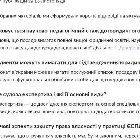
7 публікацій за 13 листопада
ібраних матеріалів ми сформували короткі відповіді на актуал
ховується науково-педагогічний стаж до юридичного
умови, що посада вимагає повної вищої юридичної освіти, на
го стажу для допуску до адвокатської діяльності.
Джерел
кументи можуть вимагати для підтвердження юридич
окатів України може вимагати послужний список, посадову 
жують функціональні обов’язки особи для підтвердження с
 судова експертиза і які її основні види?
кспертиза — це дослідження експертом на основі спеціальн
види: комплексна, комісійна, повторна та додаткова експер
чові аспекти захисту права власності у практиці ЄСП
начає, що втручання у власність має бути законним, пересл