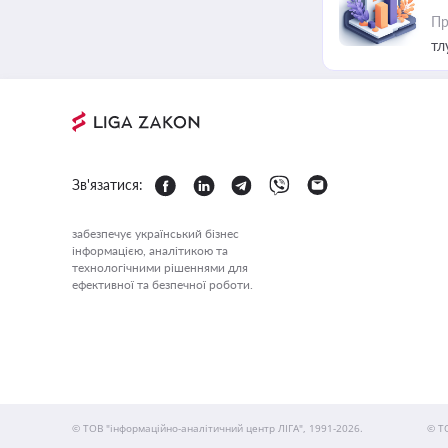
Пр
тл
Зв'язатися:
забезпечує український бізнес
інформацією, аналітикою та
технологічними рішеннями для
ефективної та безпечної роботи.
© ТОВ "інформаційно-аналітичний центр ЛІГА", 1991-2026.
© Т