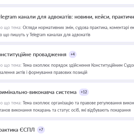
elegram канали для адвокатів: новини, кейси, практич
о що тема:
Огляди нормативних змін, судова практика, коментарі екс
о що пишуть у Telegram каналах для адвокатів
онституційне провадження
+4
о що тема:
Тема охоплює порядок здійснення Конституційним Судом
валення актів і формування правових позицій
римінально-виконавча система
+12
о що тема:
Тема охоплює організацію та правове регулювання викона
танов виконання покарань та статус осіб, які відбувають покарання
рактика ЄСПЛ
+7