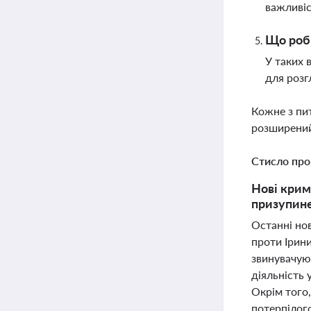
важливіс
Що роби
У таких 
для розг
Кожне з пи
розширений
Стисло про
Нові крим
призупине
Останні нов
проти Ірин
звинувачуют
діяльність 
Окрім того
потерпілог