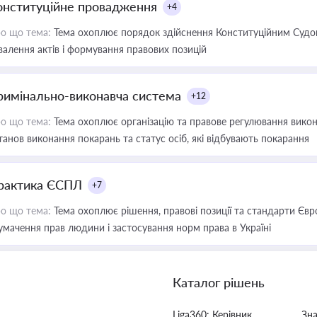
онституційне провадження
+4
о що тема:
Тема охоплює порядок здійснення Конституційним Судом
валення актів і формування правових позицій
римінально-виконавча система
+12
о що тема:
Тема охоплює організацію та правове регулювання викона
танов виконання покарань та статус осіб, які відбувають покарання
рактика ЄСПЛ
+7
о що тема:
Тема охоплює рішення, правові позиції та стандарти Євр
умачення прав людини і застосування норм права в Україні
Каталог рішень
Liga360: Керівник
Зн