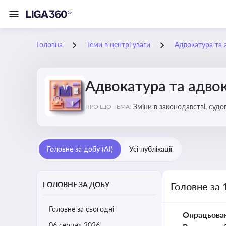
Головна
Теми в центрі уваги
Адвокатура та 
Адвокатура та адвок
Зміни в законодавстві, судо
ПРО ЩО ТЕМА:
Головне за добу (AI)
Усі публікації
ГОЛОВНЕ ЗА ДОБУ
Головне за 
Головне за сьогодні
Опрацьова
06 серпня 2026