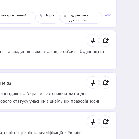
о-енергетичний
Торгівля
Будівельна
+10
кс
діяльність
я та введення в експлуатацію об’єктів будівництва
итика
конодавства України, включаючи зміни до
ового статусу учасників цивільних правовідносин
світніх рівнів та кваліфікацій в Україні