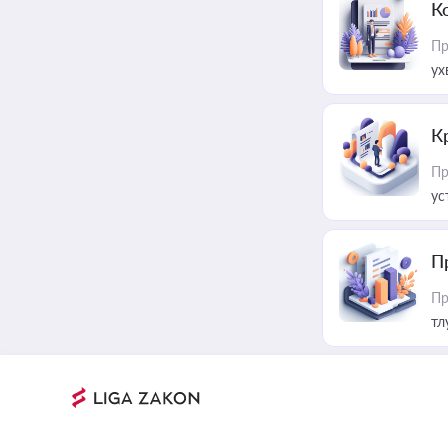
К
Пр
ух
К
Пр
ус
П
Пр
тл