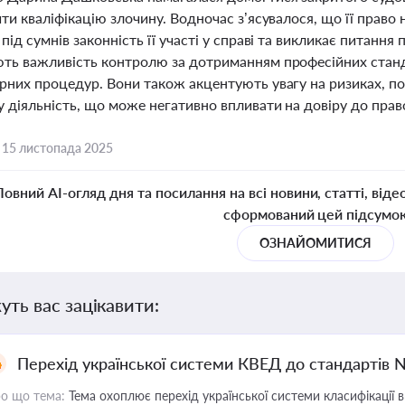
ти кваліфікацію злочину. Водночас з’ясувалося, що її право 
під сумнів законність її участі у справі та викликає питанн
ть важливість контролю за дотриманням професійних станда
них процедур. Вони також акцентують увагу на ризиках, пов
 діяльність, що може негативно впливати на довіру до прав
,
15 листопада 2025
Повний AI-огляд дня та посилання на всі новини, статті, віде
сформований цей підсумо
ОЗНАЙОМИТИСЯ
уть вас зацікавити:
Перехід української системи КВЕД до стандартів 
о що тема:
Тема охоплює перехід української системи класифікації в