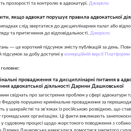
ть прозорості та контролю в адвокатурі.
Джерело
ти, якщо адвокат порушує правила адвокатської дія
випадках слід звертатися до дисциплінарних палат або відп
ляду та притягнення до відповідальності.
Джерело
тань — це короткий підсумок змісту публікацій за день. По
 підсумок за добу доступні у
комерційній версії Платформи
 головне:
інальні провадження та дисциплінарні питання в адво
ння адвокатської діяльності Дарини Дашковської
ини свідчать про загострення проблем у сфері адвокатури та 
и Федорів порушено кримінальне провадження за перешкоджан
ь у шахрайстві та зв’язках із російською розвідкою, що став
у громадських організаціях. Ці факти викликають занепокоєн
, у судовому процесі щодо жорстокого поводження з собако
о Дарина Дашковська намагалася домогтися закритого судово