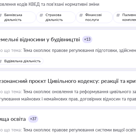
овлення кодів КВЕД та пов'язані нормативні зміни
Банківська
Страхова
Фінансові
Паливн
діяльність
діяльність
послуги
компле
емельні відносини у будівництві
+13
о що тема:
Тема охоплює правове регулювання підготовки, здійсненн
Будівельна діяльність
езонансний проєкт Цивільного кодексу: реакції та кр
о що тема:
Тема охоплює оновлення та реформування цивільного за
гулювання майнових і немайнових прав, договірних відносин та прав
ища освіта
+37
о що тема:
Тема охоплює правове регулювання системи вищої освіти, о