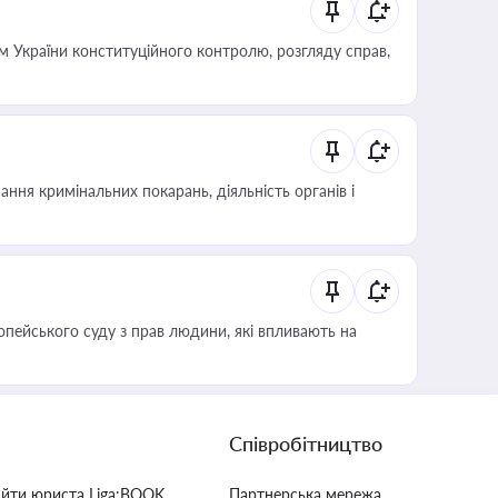
 України конституційного контролю, розгляду справ,
ння кримінальних покарань, діяльність органів і
опейського суду з прав людини, які впливають на
Співробітництво
айти юриста Liga:BOOK
Партнерська мережа