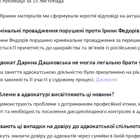
2 публікації за 15 листопада
ібраних матеріалів ми сформували короткі відповіді на актуал
мінальні провадження порушені проти Ірини Федорів
ини Федорів порушено кримінальне провадження за перешко
ється її причетність до шахрайства та зв’язків із російською
вокат Дарина Дашковська не могла легально брати у
 на заняття адвокатською діяльністю було призупинено на рі
в законність її участі у судовому процесі.
Джерело
блеми в адвокатурі висвітлюють ці новини?
демонструють проблеми з дотриманням професійної етики, 
ті та необхідність посилення дисциплінарного контролю в а
вають ці випадки на довіру до адвокатської спільнот
уть знизити довіру до адвокатів через сумніви в їхній профе