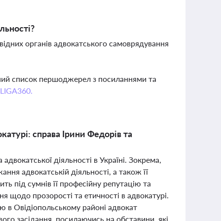
льності?
овідних органів адвокатського самоврядування
вний список першоджерел з посиланнями та
 LIGA360.
катурі: справа Ірини Федорів та
адвокатської діяльності в Україні. Зокрема,
ня адвокатській діяльності, а також її
ить під сумнів її професійну репутацію та
ня щодо прозорості та етичності в адвокатурі.
ю в Овідіопольському районі адвокат
го засідання, посилаючись на обставини, які