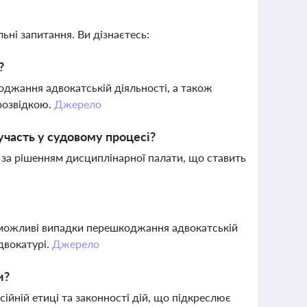
ьні запитання. Ви дізнаєтесь:
?
джання адвокатській діяльності, а також
 розвідкою.
Джерело
часть у судовому процесі?
к за рішенням дисциплінарної палати, що ставить
можливі випадки перешкоджання адвокатській
двокатурі.
Джерело
и?
сійній етиці та законності дій, що підкреслює