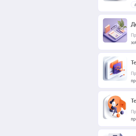
Д
Пр
зо
T
Пр
пр
T
Пр
пр