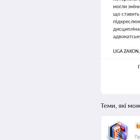
могли зміни
що ставить 
підкреслюю
дисциплінар
адвокатську
LIGA ZAKON
Теми, які мож
Пр