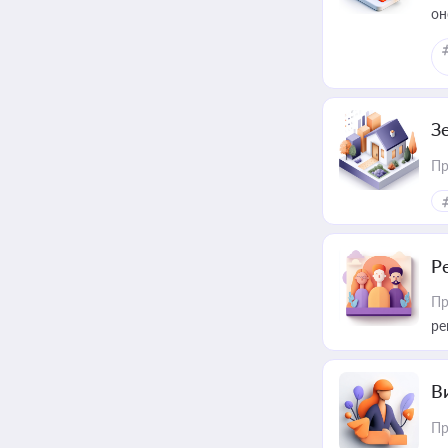
он
З
Пр
Р
Пр
ре
В
Пр