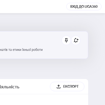
ВХІД ДО LIGA360
атів та етики їхньої роботи
іяльність
ЕКСПОРТ