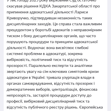
скасував рішення КДКА Закарпатської області про
припинення адвокатської діяльності Лариси
Криворучко, підтвердивши незаконність таких
дисциплінарних заходів. Ця справа стала важливим
прецедентом у боротьбі адвокатів з неправомірним
тиском з боку дисциплінарних органів, що часто
порушують процедури та принципи адвокатської
діяльності. Водночас вона висвітлює глибокі
системні проблеми в адвокатурі, зокрема
вибірковість, політичний тиск та відсутність
прозорості. Паралельно експерти та аналітики
звертають увагу на сім ключових симптомів кризи
адвокатури в Україні: тривала узурпація влади в
органах самоврядування, відсутність прозорих і
демократичних виборів, централізація, фінансова
непрозорість, застарілі процедури доступу до
професії, вибірковий дисциплінарний тиск та
відсутність публічного реєстру рішень. Європейська