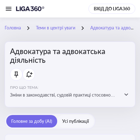
ВХІД ДО LIGA360
Головна
Теми в центрі уваги
Адвокатура та адвокатська діяльність
Адвокатура та адвокатська
діяльність
ПРО ЩО ТЕМА:
Зміни в законодавстві, судовій практиці стосовно
адвокатури. Новини, що стосуються прав адвокатів
та етики їхньої роботи
Головне за добу (AI)
Усі публікації