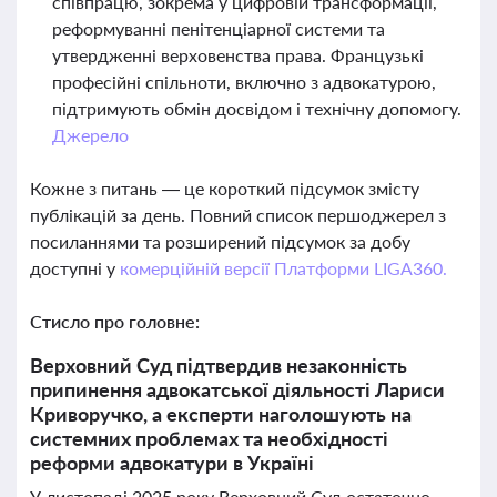
співпрацю, зокрема у цифровій трансформації,
реформуванні пенітенціарної системи та
утвердженні верховенства права. Французькі
професійні спільноти, включно з адвокатурою,
підтримують обмін досвідом і технічну допомогу.
Джерело
Кожне з питань — це короткий підсумок змісту
публікацій за день. Повний список першоджерел з
посиланнями та розширений підсумок за добу
доступні у
комерційній версії Платформи LIGA360.
Стисло про головне:
Верховний Суд підтвердив незаконність
припинення адвокатської діяльності Лариси
Криворучко, а експерти наголошують на
системних проблемах та необхідності
реформи адвокатури в Україні
У листопаді 2025 року Верховний Суд остаточно