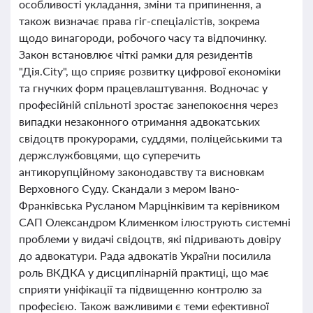
особливості укладання, зміни та припинення, а
також визначає права гіг-спеціалістів, зокрема
щодо винагороди, робочого часу та відпочинку.
Закон встановлює чіткі рамки для резидентів
"Дія.City", що сприяє розвитку цифрової економіки
та гнучких форм працевлаштування. Водночас у
професійній спільноті зростає занепокоєння через
випадки незаконного отримання адвокатських
свідоцтв прокурорами, суддями, поліцейськими та
держслужбовцями, що суперечить
антикорупційному законодавству та висновкам
Верховного Суду. Скандали з мером Івано-
Франківська Русланом Марцінківим та керівником
САП Олександром Клименком ілюструють системні
проблеми у видачі свідоцтв, які підривають довіру
до адвокатури. Рада адвокатів України посилила
роль ВКДКА у дисциплінарній практиці, що має
сприяти уніфікації та підвищенню контролю за
професією. Також важливими є теми ефективної