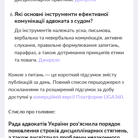
Які основні інструменти ефективної
комунікації адвоката з судом?
До інструментів належать усна, письмова,
вербальна та невербальна комунікація, активне
слухання, правильне формулювання запитань,
парафраз, а також дотримання принципів етики
та поваги.
Джерело
Кожне з питань — це короткий підсумок змісту
публікацій за день. Повний список першоджерел з
посиланнями та розширений підсумок за добу
доступні у
комерційній версії Платформи LIGA360.
Стисло про головне:
Рада адвокатів України роз'яснила порядок
поновлення строків дисциплінарних стягнень,
а також висвітлила проблеми незаконного