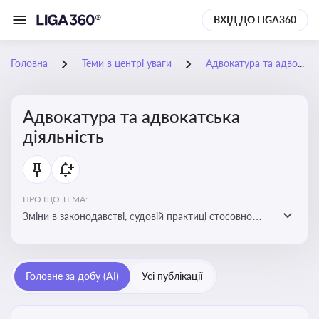
ВХІД ДО LIGA360
Головна
Теми в центрі уваги
Адвокатура та адвокатська діяльність
Адвокатура та адвокатська
діяльність
ПРО ЩО ТЕМА:
Зміни в законодавстві, судовій практиці стосовно
адвокатури. Новини, що стосуються прав адвокатів
та етики їхньої роботи
Головне за добу (AI)
Усі публікації