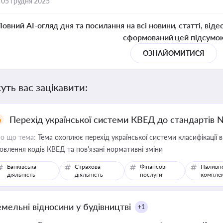
,
05 грудня 2025
Повний AI-огляд дня та посилання на всі новини, статті, віде
сформований цей підсумо
ОЗНАЙОМИТИСЯ
уть вас зацікавити:
Перехід української системи КВЕД до стандартів 
о що тема:
Тема охоплює перехід української системи класифікації в
овлення кодів КВЕД та пов'язані нормативні зміни
Банківська
Страхова
Фінансові
Паливн
діяльність
діяльність
послуги
компле
емельні відносини у будівництві
+1