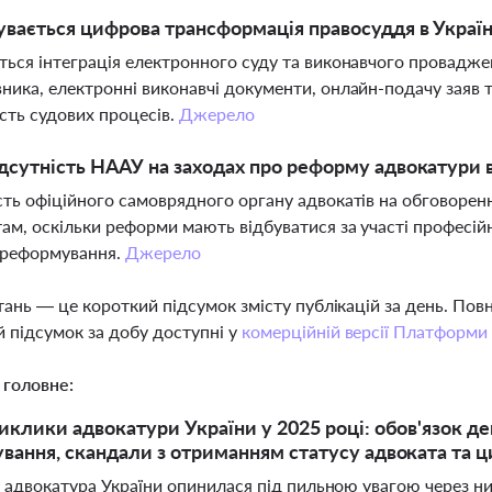
увається цифрова трансформація правосуддя в Україн
ться інтеграція електронного суду та виконавчого провад
ника, електронні виконавчі документи, онлайн-подачу заяв та
сть судових процесів.
Джерело
дсутність НААУ на заходах про реформу адвокатури
сть офіційного самоврядного органу адвокатів на обговоре
ам, оскільки реформи мають відбуватися за участі професійн
 реформування.
Джерело
тань — це короткий підсумок змісту публікацій за день. По
 підсумок за добу доступні у
комерційній версії Платформи
 головне:
иклики адвокатури України у 2025 році: обов'язок д
вання, скандали з отриманням статусу адвоката та 
і адвокатура України опинилася під пильною увагою через н