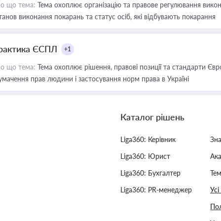
о що тема:
Тема охоплює організацію та правове регулювання викона
танов виконання покарань та статус осіб, які відбувають покарання
рактика ЄСПЛ
+1
о що тема:
Тема охоплює рішення, правові позиції та стандарти Євр
умачення прав людини і застосування норм права в Україні
Каталог рішень
Liga360: Керівник
Зн
Liga360: Юрист
Ак
Liga360: Бухгалтер
Тем
Liga360: PR-менеджер
Усі
Пол