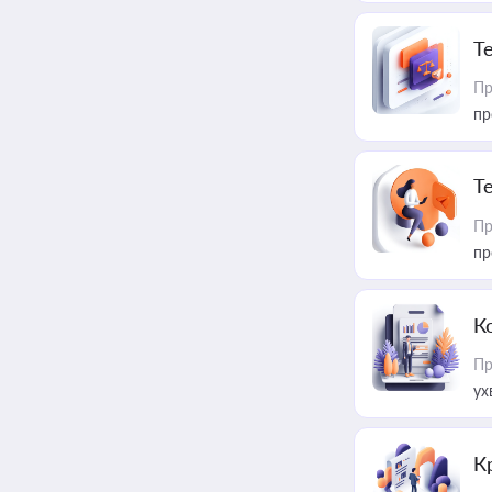
T
Пр
пр
T
Пр
пр
К
Пр
ух
К