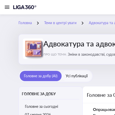
Головна
Теми в центрі уваги
Адвокатура та 
Адвокатура та адвок
Зміни в законодавстві, судо
ПРО ЩО ТЕМА:
Головне за добу (AI)
Усі публікації
ГОЛОВНЕ ЗА ДОБУ
Головне за 
Головне за сьогодні
Опрацьова
07 серпня 2026