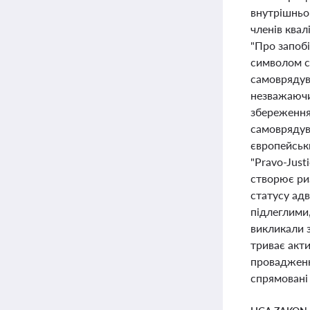
внутрішньо
членів квал
"Про запобі
символом с
самоврядув
незважаючи
збереження
самоврядув
європейськ
"Pravo-Just
створює ри
статусу ад
підлеглими,
викликали з
триває акт
провадженн
спрямовані 