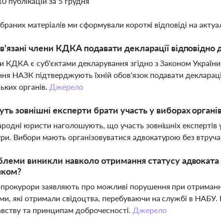
10 публікацій за 5 грудня
ібраних матеріалів ми сформували короткі відповіді на актуал
в'язані члени КДКА подавати декларації відповідно 
ни КДКА є суб'єктами декларування згідно з Законом України 
ння НАЗК підтверджують їхній обов'язок подавати деклараці
ьких органів.
Джерело
ть зовнішні експерти брати участь у виборах органі
ародні юристи наголошують, що участь зовнішніх експертів
ри. Вибори мають організовуватися адвокатурою без втруча
облеми виникли навколо отримання статусу адвокат
ком?
прокурори заявляють про можливі порушення при отриманні
ми, які отримали свідоцтва, перебуваючи на службі в НАБУ
вству та принципам доброчесності.
Джерело