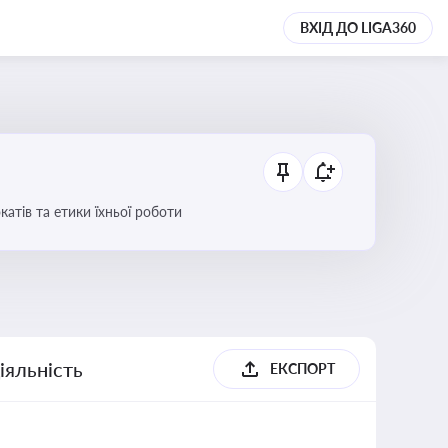
ВХІД ДО LIGA360
атів та етики їхньої роботи
іяльність
ЕКСПОРТ