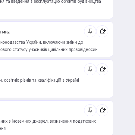
я та введення в експлуатацію об’єктів будівництва
итика
конодавства України, включаючи зміни до
ового статусу учасників цивільних правовідносин
світніх рівнів та кваліфікацій в Україні
аних з іноземних джерел, визначення податкових
ння