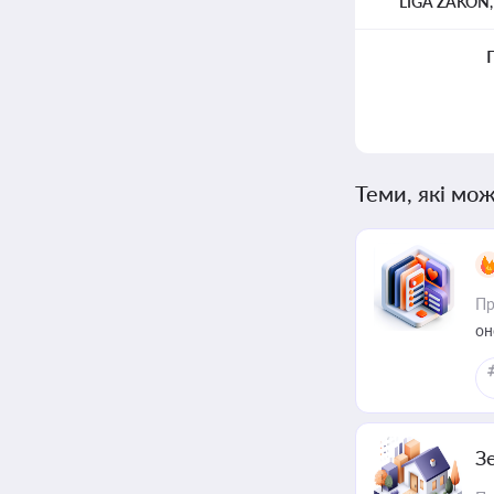
LIGA ZAKON
Теми, які мож
Пр
он
З