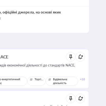
о, офіційні джерела, на основі яких
к
NACE
идів економічної діяльності до стандартів NACE,
о-енергетичний
Торгівля
Будівельна
+10
кс
діяльність