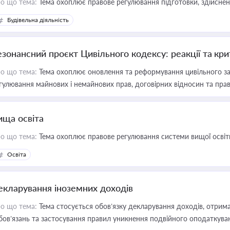
о що тема:
Тема охоплює правове регулювання підготовки, здійсненн
Будівельна діяльність
езонансний проєкт Цивільного кодексу: реакції та кр
о що тема:
Тема охоплює оновлення та реформування цивільного за
гулювання майнових і немайнових прав, договірних відносин та прав
ища освіта
о що тема:
Тема охоплює правове регулювання системи вищої освіти, о
Освіта
екларування іноземних доходів
о що тема:
Тема стосується обов’язку декларування доходів, отрим
бов’язань та застосування правил уникнення подвійного оподаткува