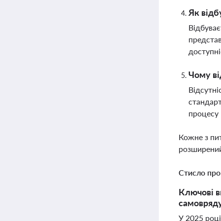
Як відб
Відбуває
представ
доступні
Чому ві
Відсутні
стандарт
процесу
Кожне з пи
розширений
Стисло про
Ключові в
самовряду
У 2025 роц