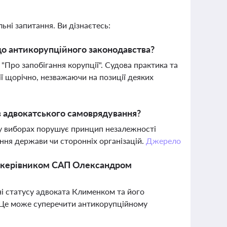
ьні запитання. Ви дізнаєтесь:
до антикорупційного законодавства?
"Про запобігання корупції". Судова практика та
ї щорічно, незважаючи на позиції деяких
в адвокатського самоврядування?
 у виборах порушує принцип незалежності
ння держави чи сторонніх організацій.
Джерело
а керівником САП Олександром
 статусу адвоката Клименком та його
. Це може суперечити антикорупційному