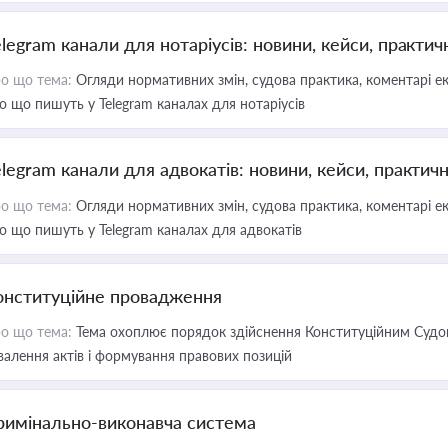
elegram канали для нотаріусів: новини, кейси, практич
о що тема:
Огляди нормативних змін, судова практика, коментарі екс
о що пишуть у Telegram каналах для нотаріусів
elegram канали для адвокатів: новини, кейси, практич
о що тема:
Огляди нормативних змін, судова практика, коментарі екс
о що пишуть у Telegram каналах для адвокатів
онституційне провадження
о що тема:
Тема охоплює порядок здійснення Конституційним Судом
валення актів і формування правових позицій
римінально-виконавча система