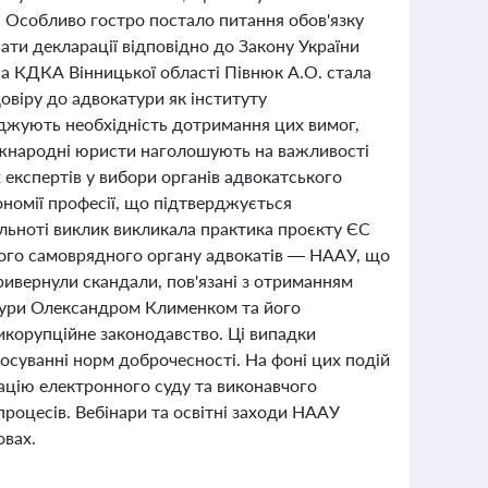
 Особливо гостро постало питання обов'язку
ати декларації відповідно до Закону України
на КДКА Вінницької області Півнюк А.О. стала
овіру до адвокатури як інституту
джують необхідність дотримання цих вимог,
міжнародні юристи наголошують на важливості
експертів у вибори органів адвокатського
номії професії, що підтверджується
льноті виклик викликала практика проєкту ЄС
ійного самоврядного органу адвокатів — НААУ, що
ривернули скандали, пов'язані з отриманням
атури Олександром Клименком та його
тикорупційне законодавство. Ці випадки
тосуванні норм доброчесності. На фоні цих подій
ацію електронного суду та виконавчого
роцесів. Вебінари та освітні заходи НААУ
овах.