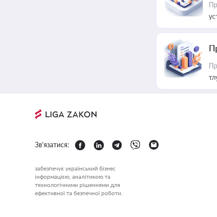
Пр
ус
П
Пр
тл
Зв'язатися:
забезпечує український бізнес
інформацією, аналітикою та
технологічними рішеннями для
ефективної та безпечної роботи.