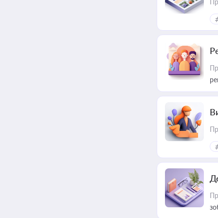
Пр
Р
Пр
ре
В
Пр
Д
Пр
зо