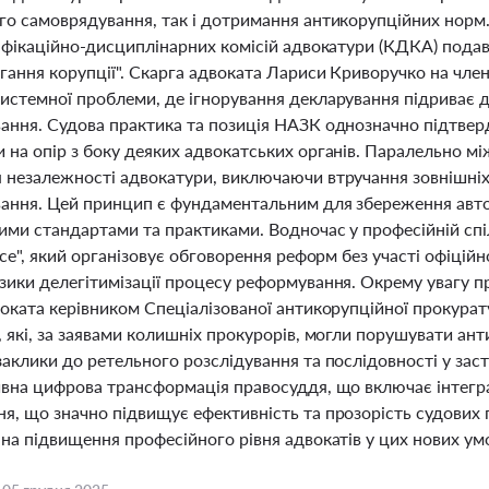
го самоврядування, так і дотримання антикорупційних норм.
іфікаційно-дисциплінарних комісій адвокатури (КДКА) подав
гання корупції". Скарга адвоката Лариси Криворучко на чле
истемної проблеми, де ігнорування декларування підриває д
ання. Судова практика та позиція НАЗК однозначно підтвер
 на опір з боку деяких адвокатських органів. Паралельно 
 незалежності адвокатури, виключаючи втручання зовнішніх 
ання. Цей принцип є фундаментальним для збереження авто
ими стандартами та практиками. Водночас у професійній спі
ice", який організовує обговорення реформ без участі офіц
зики делегітимізації процесу реформування. Окрему увагу п
воката керівником Спеціалізованої антикорупційної прокур
 які, за заявами колишніх прокурорів, могли порушувати ан
аклики до ретельного розслідування та послідовності у зас
ивна цифрова трансформація правосуддя, що включає інтегр
я, що значно підвищує ефективність та прозорість судових п
на підвищення професійного рівня адвокатів у цих нових ум