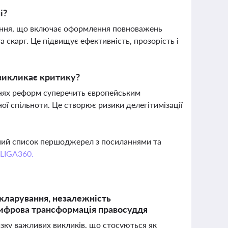
і?
ження, що включає оформлення повноважень
 скарг. Це підвищує ефективність, прозорість і
 викликає критику?
ннях реформ суперечить європейським
ої спільноти. Це створює ризики делегітимізації
вний список першоджерел з посиланнями та
 LIGA360.
екларування, незалежність
цифрова трансформація правосуддя
изку важливих викликів, що стосуються як