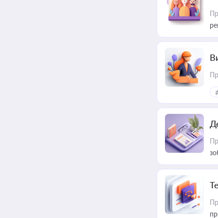
Пр
ре
В
Пр
Д
Пр
зо
T
Пр
пр