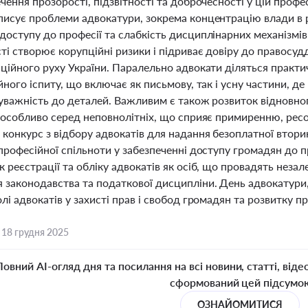
чення прозорості, підзвітності та доброчесності у цій проф
писує проблеми адвокатури, зокрема концентрацію влади в р
оступу до професії та слабкість дисциплінарних механізмів.
ті створює корупційні ризики і підриває довіру до правосу
аційного руху України. Паралельно адвокати діляться прак
йного іспиту, що включає як письмову, так і усну частини, де
 уважність до деталей. Важливим є також розвиток відновно
 особливо серед неповнолітніх, що сприяє примиренню, ресо
 конкурс з відбору адвокатів для надання безоплатної втор
 професійної спільноти у забезпеченні доступу громадян до
 реєстрації та обліку адвокатів як осіб, що провадять неза
 законодавства та податкової дисципліни. День адвокатури,
лі адвокатів у захисті прав і свобод громадян та розвитку пр
,
18 грудня 2025
Повний AI-огляд дня та посилання на всі новини, статті, віде
сформований цей підсумо
ОЗНАЙОМИТИСЯ