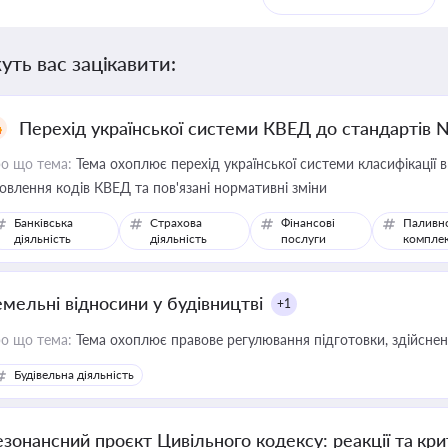
уть вас зацікавити:
Перехід української системи КВЕД до стандартів 
о що тема:
Тема охоплює перехід української системи класифікації в
овлення кодів КВЕД та пов'язані нормативні зміни
Банківська
Страхова
Фінансові
Паливн
діяльність
діяльність
послуги
компле
емельні відносини у будівництві
+1
о що тема:
Тема охоплює правове регулювання підготовки, здійсненн
Будівельна діяльність
езонансний проєкт Цивільного кодексу: реакції та кр