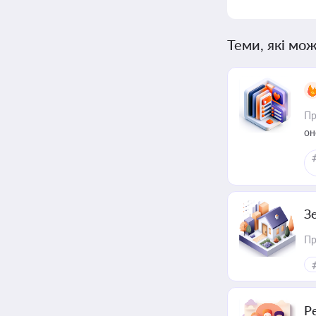
Теми, які мож
Пр
он
З
Пр
Р