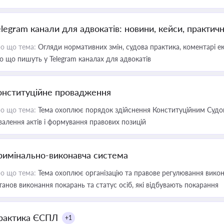
elegram канали для адвокатів: новини, кейси, практич
о що тема:
Огляди нормативних змін, судова практика, коментарі екс
о що пишуть у Telegram каналах для адвокатів
онституційне провадження
о що тема:
Тема охоплює порядок здійснення Конституційним Судом
валення актів і формування правових позицій
римінально-виконавча система
о що тема:
Тема охоплює організацію та правове регулювання викона
танов виконання покарань та статус осіб, які відбувають покарання
рактика ЄСПЛ
+1