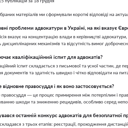
15 публікацій за 18 грудня
ібраних матеріалів ми сформували короткі відповіді на актуал
овні проблеми адвокатури в Україні, на які вказує Євр
сія вказує на концентрацію влади в керівництві адвокатури,
ь дисциплінарних механізмів та відсутність вимог доброчесн
чає кваліфікаційний іспит для адвокатів?
аційний іспит складається з письмової та усної частин, де п
я документів та здатність швидко і чітко відповідати на пит
 відновне правосуддя і як воно застосовується?
 правосуддя — це процес примирення між потерпілим і прав
ванню шкоди та зниженню рецидивів, особливо серед непо
увався останній конкурс адвокатів для безоплатної 
складався з трьох етапів: реєстрації, проходження дистанці