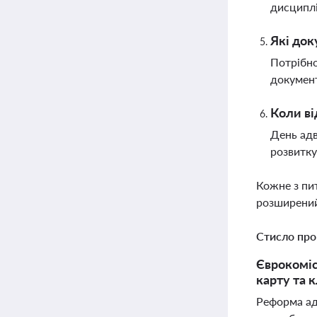
дисциплі
Які док
Потрібно
документ
Коли ві
День адв
розвитку
Кожне з пи
розширений
Стисло про
Єврокоміс
карту та 
Реформа адв