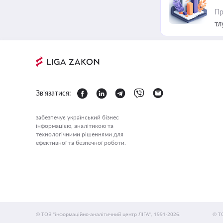
Пр
тл
Зв'язатися:
забезпечує український бізнес
інформацією, аналітикою та
технологічними рішеннями для
ефективної та безпечної роботи.
© ТОВ "інформаційно-аналітичний центр ЛІГА", 1991-2026.
© Т