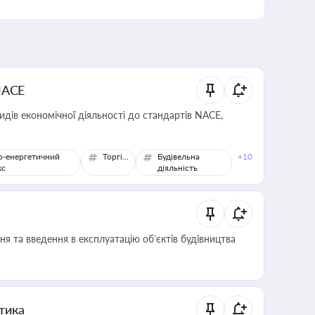
NACE
идів економічної діяльності до стандартів NACE,
о-енергетичний
Торгівля
Будівельна
+10
кс
діяльність
я та введення в експлуатацію об’єктів будівництва
итика