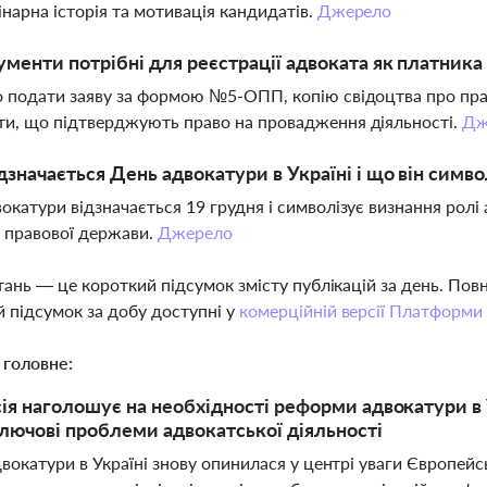
нарна історія та мотивація кандидатів.
Джерело
ументи потрібні для реєстрації адвоката як платника
 подати заяву за формою №5-ОПП, копію свідоцтва про прав
и, що підтверджують право на провадження діяльності.
Дж
дзначається День адвокатури в Україні і що він симво
окатури відзначається 19 грудня і символізує визнання ролі 
 правової держави.
Джерело
тань — це короткий підсумок змісту публікацій за день. По
 підсумок за добу доступні у
комерційній версії Платформи
 головне:
ія наголошує на необхідності реформи адвокатури в
ключові проблеми адвокатської діяльності
окатури в Україні знову опинилася у центрі уваги Європейськ