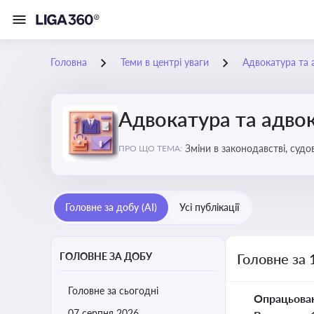
Головна
Теми в центрі уваги
Адвокатура та 
Адвокатура та адвок
Зміни в законодавстві, судо
ПРО ЩО ТЕМА:
Головне за добу (AI)
Усі публікації
ГОЛОВНЕ ЗА ДОБУ
Головне за 
Головне за сьогодні
Опрацьова
07 серпня 2026