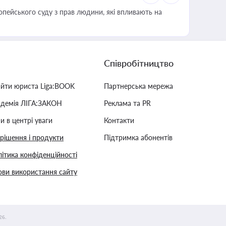
опейського суду з прав людини, які впливають на
Співробітництво
айти юриста Liga:BOOK
Партнерська мережа
адемія ЛІГА:ЗАКОН
Реклама та PR
и в центрі уваги
Контакти
 рішення і продукти
Підтримка абонентів
ітика конфіденційності
ви використання сайту
26.