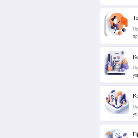
T
Пр
пр
К
Пр
ух
К
Пр
ус
П