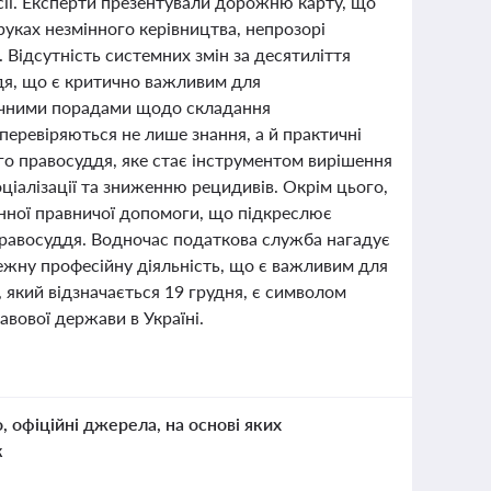
есії. Експерти презентували дорожню карту, що
уках незмінного керівництва, непрозорі
 Відсутність системних змін за десятиліття
ддя, що є критично важливим для
тичними порадами щодо складання
 перевіряються не лише знання, а й практичні
го правосуддя, яке стає інструментом вирішення
ціалізації та зниженню рецидивів. Окрім цього,
инної правничої допомоги, що підкреслює
 правосуддя. Водночас податкова служба нагадує
лежну професійну діяльність, що є важливим для
 який відзначається 19 грудня, є символом
авової держави в Україні.
о, офіційні джерела, на основі яких
к