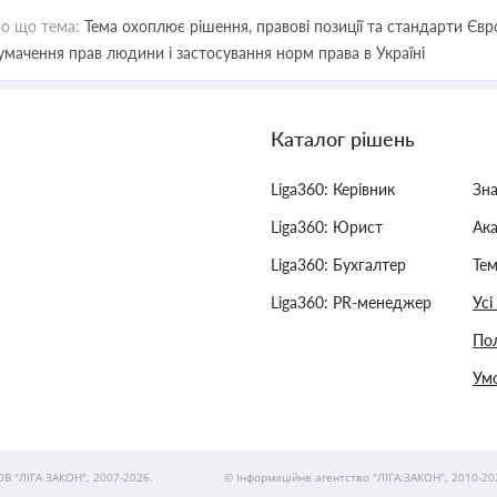
о що тема:
Тема охоплює рішення, правові позиції та стандарти Євр
умачення прав людини і застосування норм права в Україні
Каталог рішень
Liga360: Керівник
Зн
Liga360: Юрист
Ак
Liga360: Бухгалтер
Тем
Liga360: PR-менеджер
Усі
Пол
Умо
ОВ "ЛІГА ЗАКОН", 2007-2026.
© Інформаційне агентство "ЛІГА:ЗАКОН", 2010-20