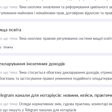
о що тема:
Тема охоплює оновлення та реформування цивільного за
гулювання майнових і немайнових прав, договірних відносин та прав
ища освіта
о що тема:
Тема охоплює правове регулювання системи вищої освіти, о
Освіта
екларування іноземних доходів
о що тема:
Тема стосується обов’язку декларування доходів, отрим
бов’язань та застосування правил уникнення подвійного оподаткува
elegram канали для нотаріусів: новини, кейси, практич
о що тема:
Огляди нормативних змін, судова практика, коментарі екс
о що пишуть у Telegram каналах для нотаріусів