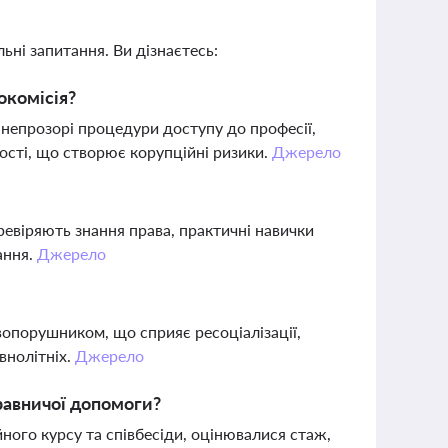
ьні запитання. Ви дізнаєтесь:
окомісія?
 непрозорі процедури доступу до професії,
ості, що створює корупційні ризики.
Джерело
еревіряють знання права, практичні навички
ання.
Джерело
опорушником, що сприяє ресоціалізації,
внолітніх.
Джерело
правничої допомоги?
йного курсу та співбесіди, оцінювалися стаж,