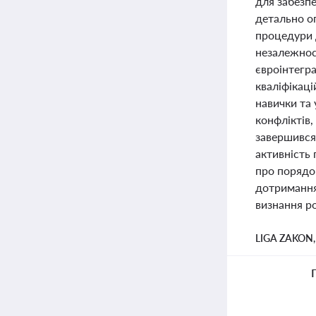
для забезпе
детально о
процедури д
незалежнос
євроінтегр
кваліфікаці
навички та
конфліктів,
завершився
активність
про порядок
дотримання
визнання ро
LIGA ZAKON