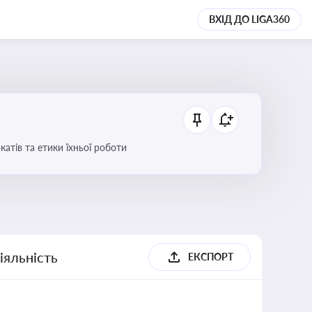
ВХІД ДО LIGA360
атів та етики їхньої роботи
іяльність
ЕКСПОРТ