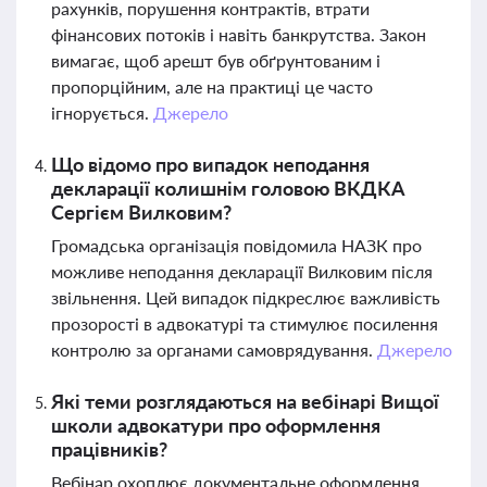
рахунків, порушення контрактів, втрати
фінансових потоків і навіть банкрутства. Закон
вимагає, щоб арешт був обґрунтованим і
пропорційним, але на практиці це часто
ігнорується.
Джерело
Що відомо про випадок неподання
декларації колишнім головою ВКДКА
Сергієм Вилковим?
Громадська організація повідомила НАЗК про
можливе неподання декларації Вилковим після
звільнення. Цей випадок підкреслює важливість
прозорості в адвокатурі та стимулює посилення
контролю за органами самоврядування.
Джерело
Які теми розглядаються на вебінарі Вищої
школи адвокатури про оформлення
працівників?
Вебінар охоплює документальне оформлення