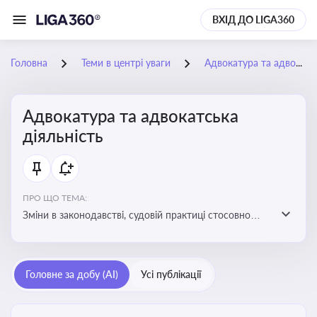
ВХІД ДО LIGA360
Головна
Теми в центрі уваги
Адвокатура та адвокатська діяльність
Адвокатура та адвокатська
діяльність
ПРО ЩО ТЕМА:
Зміни в законодавстві, судовій практиці стосовно
адвокатури. Новини, що стосуються прав адвокатів
та етики їхньої роботи
Головне за добу (AI)
Усі публікації