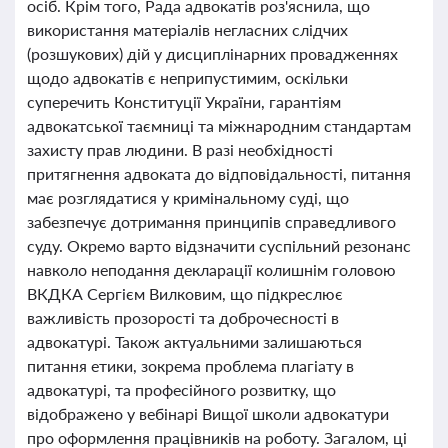
осіб. Крім того, Рада адвокатів роз'яснила, що
використання матеріалів негласних слідчих
(розшукових) дій у дисциплінарних провадженнях
щодо адвокатів є неприпустимим, оскільки
суперечить Конституції України, гарантіям
адвокатської таємниці та міжнародним стандартам
захисту прав людини. В разі необхідності
притягнення адвоката до відповідальності, питання
має розглядатися у кримінальному суді, що
забезпечує дотримання принципів справедливого
суду. Окремо варто відзначити суспільний резонанс
навколо неподання декларації колишнім головою
ВКДКА Сергієм Вилковим, що підкреслює
важливість прозорості та доброчесності в
адвокатурі. Також актуальними залишаються
питання етики, зокрема проблема плагіату в
адвокатурі, та професійного розвитку, що
відображено у вебінарі Вищої школи адвокатури
про оформлення працівників на роботу. Загалом, ці