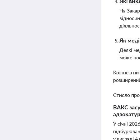
Які вик
На Закар
відносин
діяльнос
Як меді
Деякі ме
може пос
Кожне з пи
розширений
Стисло про
ВАКС засу
адвокатур
У січні 202
підбурюван
у вигляді 4