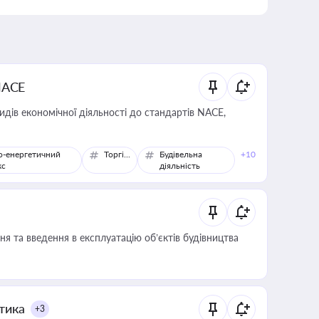
NACE
идів економічної діяльності до стандартів NACE,
о-енергетичний
Торгівля
Будівельна
+10
кс
діяльність
я та введення в експлуатацію об’єктів будівництва
итика
+3