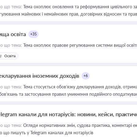
о що тема:
Тема охоплює оновлення та реформування цивільного за
гулювання майнових і немайнових прав, договірних відносин та прав
ища освіта
+35
о що тема:
Тема охоплює правове регулювання системи вищої освіти, о
Освіта
екларування іноземних доходів
+6
о що тема:
Тема стосується обов’язку декларування доходів, отрим
бов’язань та застосування правил уникнення подвійного оподаткува
elegram канали для нотаріусів: новини, кейси, практич
о що тема:
Огляди нормативних змін, судова практика, коментарі екс
о що пишуть у Telegram каналах для нотаріусів