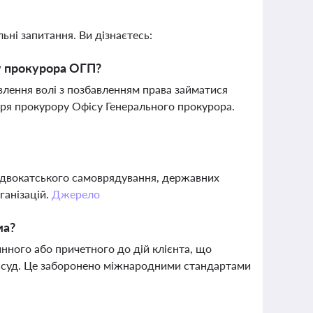
ьні запитання. Ви дізнаєтесь:
у прокурора ОГП?
влення волі з позбавленням права займатися
аря прокурору Офісу Генерального прокурора.
 адвокатського самоврядування, державних
ганізацій.
Джерело
ма?
нного або причетного до дій клієнта, що
й суд. Це заборонено міжнародними стандартами