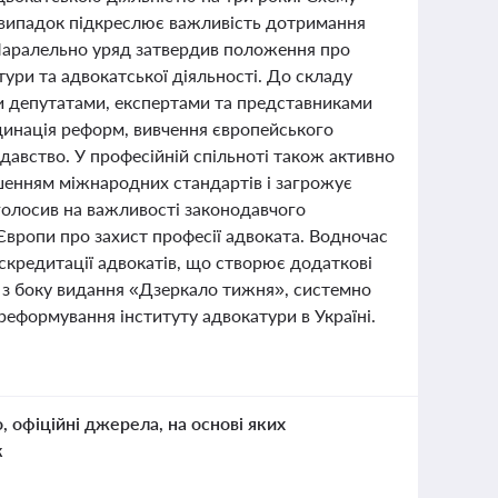
й випадок підкреслює важливість дотримання
. Паралельно уряд затвердив положення про
ури та адвокатської діяльності. До складу
ми депутатами, експертами та представниками
динація реформ, вивчення європейського
одавство. У професійній спільноті також активно
шенням міжнародних стандартів і загрожує
голосив на важливості законодавчого
Європи про захист професії адвоката. Водночас
искредитації адвокатів, що створює додаткові
ма з боку видання «Дзеркало тижня», системно
реформування інституту адвокатури в Україні.
о, офіційні джерела, на основі яких
к