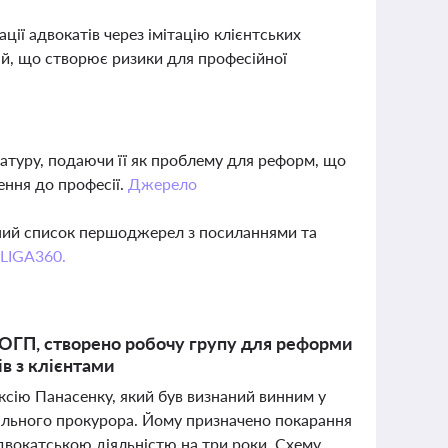
ції адвокатів через імітацію клієнтських
ій, що створює ризики для професійної
атуру, подаючи її як проблему для реформ, що
ення до професії.
Джерело
вний список першоджерел з посиланнями та
 LIGA360.
 ОГП, створено робочу групу для реформи
в з клієнтами
ксію Панасенку, який був визнаний винним у
ального прокурора. Йому призначено покарання
 адвокатською діяльністю на три роки. Схему