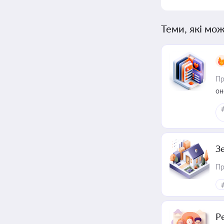
Теми, які мож
Пр
он
З
Пр
Р