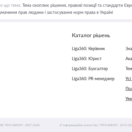
о що тема:
Тема охоплює рішення, правові позиції та стандарти Євр
умачення прав людини і застосування норм права в Україні
Каталог рішень
Liga360: Керівник
Зн
Liga360: Юрист
Ак
Liga360: Бухгалтер
Тем
Liga360: PR-менеджер
Усі
Пол
Умо
ОВ "ЛІГА ЗАКОН", 2007-2026.
© Інформаційне агентство "ЛІГА:ЗАКОН", 2010-20