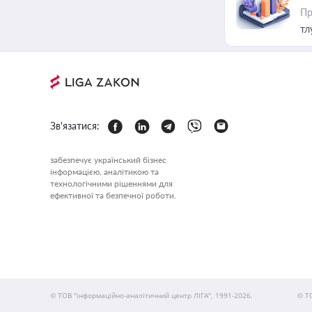
Пр
тл
Зв'язатися:
забезпечує український бізнес
інформацією, аналітикою та
технологічними рішеннями для
ефективної та безпечної роботи.
© ТОВ "інформаційно-аналітичний центр ЛІГА", 1991-2026.
© Т