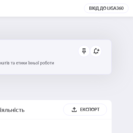
ВХІД ДО LIGA360
атів та етики їхньої роботи
іяльність
ЕКСПОРТ