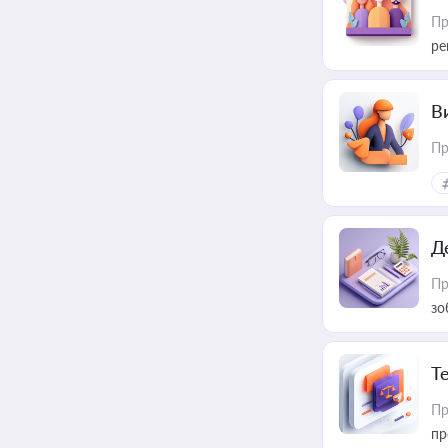
Пр
ре
В
Пр
Д
Пр
зо
T
Пр
пр