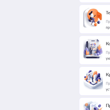
T
Пр
пр
К
Пр
ух
К
Пр
ус
П