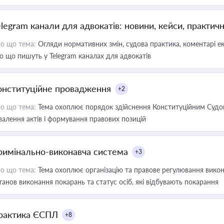
elegram канали для адвокатів: новини, кейси, практич
о що тема:
Огляди нормативних змін, судова практика, коментарі екс
о що пишуть у Telegram каналах для адвокатів
онституційне провадження
+2
о що тема:
Тема охоплює порядок здійснення Конституційним Судом
валення актів і формування правових позицій
римінально-виконавча система
+3
о що тема:
Тема охоплює організацію та правове регулювання викона
танов виконання покарань та статус осіб, які відбувають покарання
рактика ЄСПЛ
+8