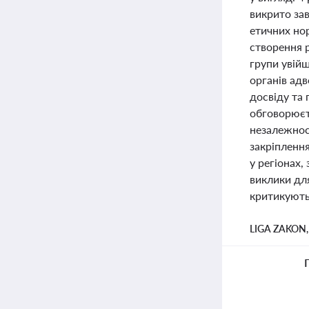
викрито за
етичних но
створення р
групи увій
органів ад
досвіду та 
обговорюєт
незалежнос
закріпленн
у регіонах,
виклики для
критикують
LIGA ZAKON