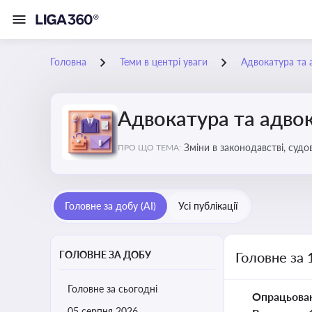
Головна
Теми в центрі уваги
Адвокатура та 
Адвокатура та адвок
Зміни в законодавстві, судо
ПРО ЩО ТЕМА:
Головне за добу (AI)
Усі публікації
ГОЛОВНЕ ЗА ДОБУ
Головне за 
Головне за сьогодні
Опрацьова
05 серпня 2026