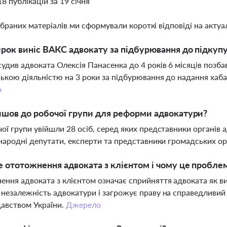
18 публікацій за 19 січня
ібраних матеріалів ми сформували короткі відповіді на актуал
рок виніс ВАКС адвокату за підбурювання до підкуп
удив адвоката Олексія Панасенка до 4 років 6 місяців позба
ькою діяльністю на 3 роки за підбурювання до надання хаб
о
йшов до робочої групи для реформи адвокатури?
ої групи увійшли 28 осіб, серед яких представники органів
 народні депутати, експерти та представники громадських ор
 ототожнення адвоката з клієнтом і чому це пробле
ння адвоката з клієнтом означає сприйняття адвоката як ви
незалежність адвокатури і загрожує праву на справедливи
давством України.
Джерело