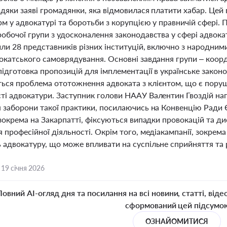
вдяки заяві громадянки, яка відмовилася платити хабар. Це
рм у адвокатурі та боротьби з корупцією у правничій сфері
обочої групи з удосконалення законодавства у сфері адвокат
шли 28 представників різних інституцій, включно з народни
вокатського самоврядування. Основні завдання групи – коор
підготовка пропозицій для імплементації в українське закон
ься проблема ототожнення адвоката з клієнтом, що є пору
ті адвокатури. Заступник голови НААУ Валентин Гвоздій на
я заборони такої практики, посилаючись на Конвенцію Ради 
 зокрема на Закарпатті, фіксуються випадки провокацій та д
 професійної діяльності. Окрім того, медіакампанії, зокре
 адвокатуру, що може впливати на суспільне сприйняття та 
,
19 січня 2026
Повний AI-огляд дня та посилання на всі новини, статті, віде
сформований цей підсумо
ОЗНАЙОМИТИСЯ