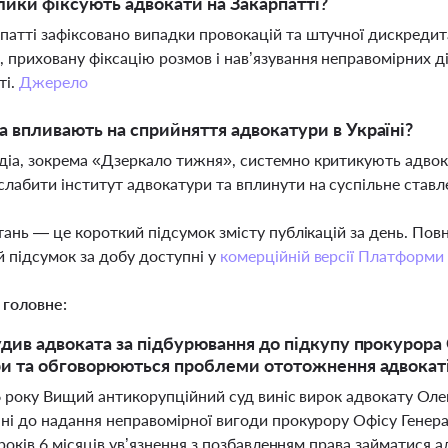
лики фіксують адвокати на Закарпатті?
патті зафіксовано випадки провокацій та штучної дискредита
, приховану фіксацію розмов і нав’язування неправомірних д
ті.
Джерело
а впливають на сприйняття адвокатури в Україні?
діа, зокрема «Дзеркало тижня», системно критикують адвок
лабити інститут адвокатури та вплинути на суспільне ставл
тань — це короткий підсумок змісту публікацій за день. По
 підсумок за добу доступні у
комерційній версії Платформи
 головне:
див адвоката за підбурювання до підкупу прокурора
и та обговорюються проблеми ототожнення адвокаті
6 року Вищий антикорупційний суд виніс вирок адвокату Оле
ні до надання неправомірної вигоди прокурору Офісу Генер
 років 6 місяців ув’язнення з позбавленням права займатися