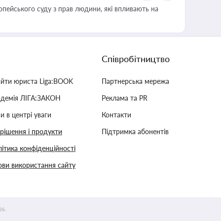
опейського суду з прав людини, які впливають на
Співробітництво
айти юриста Liga:BOOK
Партнерська мережа
адемія ЛІГА:ЗАКОН
Реклама та PR
и в центрі уваги
Контакти
 рішення і продукти
Підтримка абонентів
ітика конфіденційності
ви використання сайту
26.