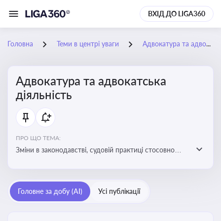
ВХІД ДО LIGA360
Головна
Теми в центрі уваги
Адвокатура та адвокатська діяльність
Адвокатура та адвокатська
діяльність
ПРО ЩО ТЕМА:
Зміни в законодавстві, судовій практиці стосовно
адвокатури. Новини, що стосуються прав адвокатів
та етики їхньої роботи
Головне за добу (AI)
Усі публікації