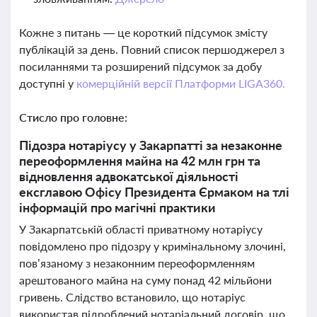
Кожне з питань — це короткий підсумок змісту
публікацій за день. Повний список першоджерел з
посиланнями та розширений підсумок за добу
доступні у
комерційній версії Платформи LIGA360.
Стисло про головне:
Підозра нотаріусу у Закарпатті за незаконне
переоформлення майна на 42 млн грн та
відновлення адвокатської діяльності
ексглавою Офісу Президента Єрмаком на тлі
інформацій про магічні практики
У Закарпатській області приватному нотаріусу
повідомлено про підозру у кримінальному злочині,
пов’язаному з незаконним переоформленням
арештованого майна на суму понад 42 мільйони
гривень. Слідство встановило, що нотаріус
використав підроблений нотаріальний договір, що