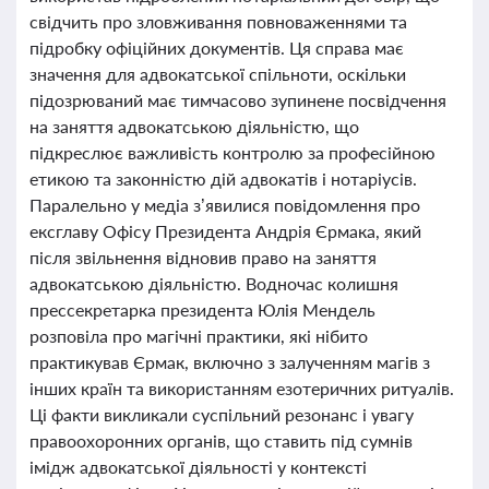
свідчить про зловживання повноваженнями та
підробку офіційних документів. Ця справа має
значення для адвокатської спільноти, оскільки
підозрюваний має тимчасово зупинене посвідчення
на заняття адвокатською діяльністю, що
підкреслює важливість контролю за професійною
етикою та законністю дій адвокатів і нотаріусів.
Паралельно у медіа з’явилися повідомлення про
ексглаву Офісу Президента Андрія Єрмака, який
після звільнення відновив право на заняття
адвокатською діяльністю. Водночас колишня
прессекретарка президента Юлія Мендель
розповіла про магічні практики, які нібито
практикував Єрмак, включно з залученням магів з
інших країн та використанням езотеричних ритуалів.
Ці факти викликали суспільний резонанс і увагу
правоохоронних органів, що ставить під сумнів
імідж адвокатської діяльності у контексті