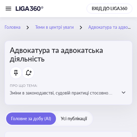
ВХІД ДО LIGA360
Головна
Теми в центрі уваги
Адвокатура та адвокатська діяльність
Адвокатура та адвокатська
діяльність
ПРО ЩО ТЕМА:
Зміни в законодавстві, судовій практиці стосовно
адвокатури. Новини, що стосуються прав адвокатів
та етики їхньої роботи
Головне за добу (AI)
Усі публікації