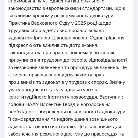
спрямована на узгодження національного
законодавства з європейськими стандартами, що є
важливим кроком у реформуванні адвокатури.
Практика Верховного Суду у 2025 році щодо
трудових спорів детально проаналізована
адвокатом Іриною Шапошніковою. Судові рішення
підкреслюють важливість дотримання
законодавства про працю, зокрема у питаннях
призупинення трудових договорів, відповідальності
за незаконне звільнення та процедур звільнення. Це
створює правову основу для захисту прав
працівників та адвокатів у трудових спорах. Значну
увагу приділено статусу адвокатури як
конституційного інституту правосуддя. Заступник
голови НААУ Валентин Гвоздій наголосив на
необхідності збереження незалежності адвокатури,
її самоврядування та недопущення зовнішнього
адміністративного контролю. Це є ключовим для
забезпечення реального доступу до правосуддя та