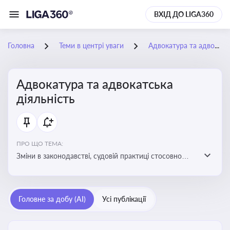
ВХІД ДО LIGA360
Головна
Теми в центрі уваги
Адвокатура та адвокатська діяльність
Адвокатура та адвокатська
діяльність
ПРО ЩО ТЕМА:
Зміни в законодавстві, судовій практиці стосовно
адвокатури. Новини, що стосуються прав адвокатів
та етики їхньої роботи
Головне за добу (AI)
Усі публікації