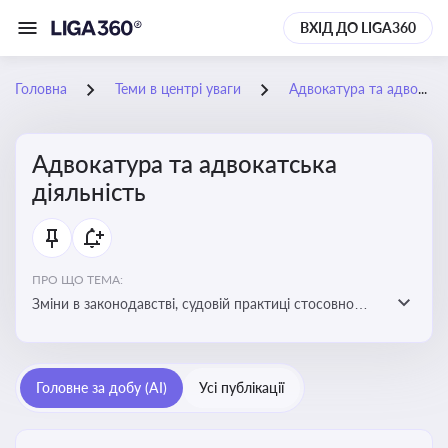
ВХІД ДО LIGA360
Головна
Теми в центрі уваги
Адвокатура та адвокатська діяльність
Адвокатура та адвокатська
діяльність
ПРО ЩО ТЕМА:
Зміни в законодавстві, судовій практиці стосовно
адвокатури. Новини, що стосуються прав адвокатів
та етики їхньої роботи
Головне за добу (AI)
Усі публікації