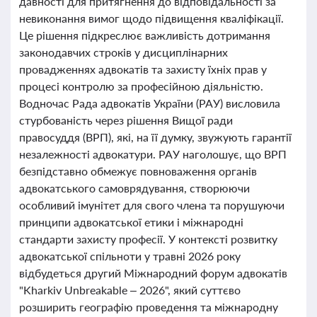
давності для притягнення до відповідальності за
невиконання вимог щодо підвищення кваліфікації.
Це рішення підкреслює важливість дотримання
законодавчих строків у дисциплінарних
провадженнях адвокатів та захисту їхніх прав у
процесі контролю за професійною діяльністю.
Водночас Рада адвокатів України (РАУ) висловила
стурбованість через рішення Вищої ради
правосуддя (ВРП), які, на її думку, звужують гарантії
незалежності адвокатури. РАУ наголошує, що ВРП
безпідставно обмежує повноваження органів
адвокатського самоврядування, створюючи
особливий імунітет для свого члена та порушуючи
принципи адвокатської етики і міжнародні
стандарти захисту професії. У контексті розвитку
адвокатської спільноти у травні 2026 року
відбудеться другий Міжнародний форум адвокатів
"Kharkiv Unbreakable – 2026", який суттєво
розширить географію проведення та міжнародну