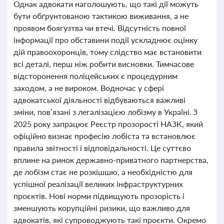
Однак адвокати наголошують, що такі дії можуть
бути обґрунтованою тактикою виживання, а не
проявом боягузтва чи втечі. Відсутність повної
інформації про обставини події ускладнює оцінку
дій правоохоронців, тому слідство має встановити
всі деталі, перш ніж робити висновки. Тимчасове
відсторонення поліцейських є процедурним
заходом, а не вироком. Водночас у сфері
адвокатської діяльності відбуваються важливі
зміни, пов’язані з легалізацією лобізму в Україні. З
2025 року запрацює Реєстр прозорості НАЗК, який
офіційно визнає професію лобіста та встановлює
правила звітності і відповідальності. Це суттєво
вплине на ринок державно-приватного партнерства,
де лобізм стає не розкішшю, а необхідністю для
успішної реалізації великих інфраструктурних
проєктів. Нові норми підвищують прозорість і
зменшують корупційні ризики, що важливо для
адвокатів, які супроводжують такі проєкти. Окремо