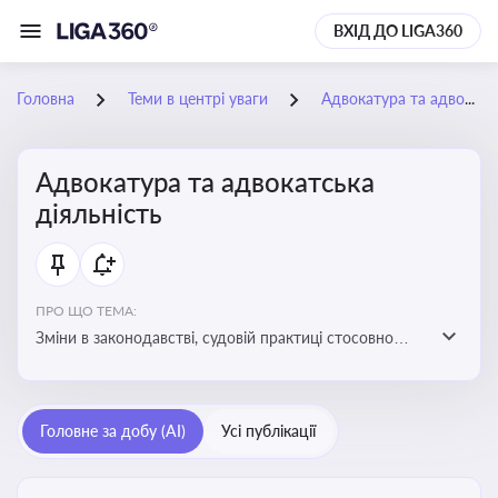
ВХІД ДО LIGA360
Головна
Теми в центрі уваги
Адвокатура та адвокатська діяльність
Адвокатура та адвокатська
діяльність
ПРО ЩО ТЕМА:
Зміни в законодавстві, судовій практиці стосовно
адвокатури. Новини, що стосуються прав адвокатів
та етики їхньої роботи
Головне за добу (AI)
Усі публікації