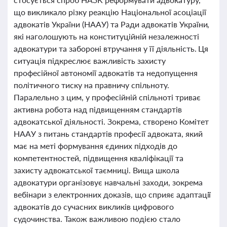
що викликало різку реакцію Національної асоціації
адвокатів України (НААУ) та Ради адвокатів України,
які наголошують на конституційній незалежності
адвокатури та забороні втручання у її діяльність. Ця
ситуація підкреслює важливість захисту
професійної автономії адвокатів та недопущення
політичного тиску на правничу спільноту.
Паралельно з цим, у професійній спільноті триває
активна робота над підвищенням стандартів
адвокатської діяльності. Зокрема, створено Комітет
НААУ з питань стандартів професії адвоката, який
має на меті формування єдиних підходів до
компетентностей, підвищення кваліфікації та
захисту адвокатської таємниці. Вища школа
адвокатури організовує навчальні заходи, зокрема
вебінари з електронних доказів, що сприяє адаптації
адвокатів до сучасних викликів цифрового
судочинства. Також важливою подією стало