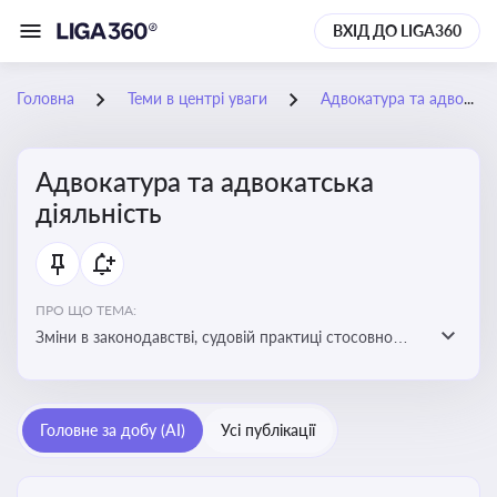
ВХІД ДО LIGA360
Головна
Теми в центрі уваги
Адвокатура та адвокатська діяльність
Адвокатура та адвокатська
діяльність
ПРО ЩО ТЕМА:
Зміни в законодавстві, судовій практиці стосовно
адвокатури. Новини, що стосуються прав адвокатів
та етики їхньої роботи
Головне за добу (AI)
Усі публікації