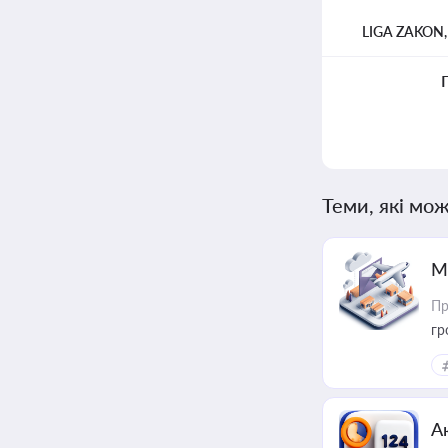
LIGA ZAKON
Теми, які мож
М
Пр
гр
А