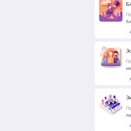
Б
Пр
бл
З
Пр
мі
З
Пр
пе