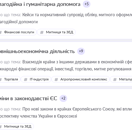
лагодійна і гуманітарна допомога
+5
о що тема:
Кейси та нормативний супровід обліку, митного оформлен
агодійної допомоги
Фінансові послуги
Митниця та ЗЕД
овнішньоекономічна діяльність
+9
о що тема:
Взаємодія країни з іншими державами в економічній сфері
жнародні фінансові операції, інвестиції, торгівлю, митне регулювання
Торгівля
IT-індустрія
Агропромисловий комплекс
Металу
міни в законодавстві ЄС
+2
о що тема:
Про нові закони в країнах Європейського Союзу, які впливають на умови торгівлі, трудової міграції, інтеграції та
рспективу членства України в Євросоюзі
Митниця та ЗЕД