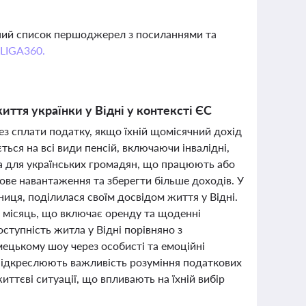
вний список першоджерел з посиланнями та
 LIGA360.
иття українки у Відні у контексті ЄС
ез сплати податку, якщо їхній щомісячний дохід
ься на всі види пенсій, включаючи інвалідні,
а для українських громадян, що працюють або
ве навантаження та зберегти більше доходів. У
ниця, поділилася своїм досвідом життя у Відні.
 місяць, що включає оренду та щоденні
ступність житла у Відні порівняно з
мецькому шоу через особисті та емоційні
ни підкреслюють важливість розуміння податкових
иттєві ситуації, що впливають на їхній вибір