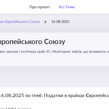
Про проєкт
Всі Теми
нах Європейського Союзу
16-08-2025
Європейського Союзу
их законах і політиках країн ЄС. Моніторинг кейсів, що впливають на
16.08.2025 по темі: Податки в країнах Європейс
но:
14256 джерел