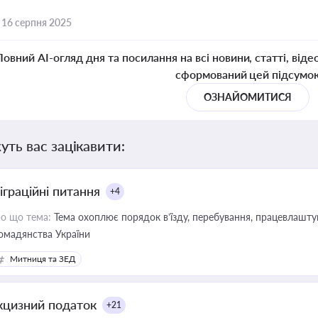
,
16 серпня 2025
Повний AI-огляд дня та посилання на всі новини, статті, віде
сформований цей підсумо
ОЗНАЙОМИТИСЯ
уть вас зацікавити:
іграційні питання
+4
о що тема:
Тема охоплює порядок в’їзду, перебування, працевлаштув
омадянства України
Митниця та ЗЕД
кцизний податок
+21