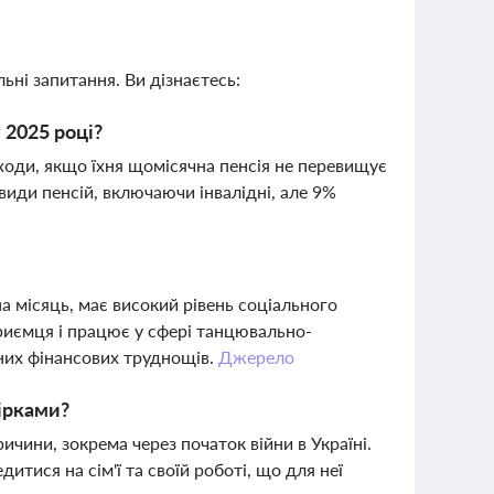
ьні запитання. Ви дізнаєтесь:
 2025 році?
ходи, якщо їхня щомісячна пенсія не перевищує
види пенсій, включаючи інвалідні, але 9%
а місяць, має високий рівень соціального
риємця і працює у сфері танцювально-
чних фінансових труднощів.
Джерело
зірками?
ичини, зокрема через початок війни в Україні.
итися на сім'ї та своїй роботі, що для неї