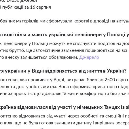
3 публікації за 16 серпня
ібраних матеріалів ми сформували короткі відповіді на актуал
аткові пільги мають українські пенсіонери у Польщі у
кі пенсіонери у Польщі можуть не сплачувати податок на до
отих брутто. Це автоматичне звільнення поширюється на всі 
о внеску залишається обов'язковим.
Джерело
я українки у Відні відрізняється від життя в Україні?
птенко, яка проживає у Відні, витрачає близько 2500 євро н
ення та доступність житла. Вона оформила приватного підп
ичних проєктів, що дозволяє їй жити комфортно та без зна
раїнка відмовилася від участі у німецьких Танцях із 
птенко відмовилася від участі через особисті та емоційні пр
снила, що не була готова залишити дитину і вирішила зосеред