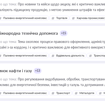
о що тема:
Про новини та кейси щодо акцизу, які є критично важли
алізують підакцизну продукцію, з метою уникнення штрафів та ефек
Паливно-енергетичний комплекс
Торгівля
Харчова промисловіс
іжнародна технічна допомога
+15
о що тема:
Тема охоплює процеси правового оформлення, адміністр
раїні з-за кордону, і є критично важливою для ефективного використ
фраструктурних проєктів
Паливно-енергетичний комплекс
Будівельна діяльність
Транспо
нок нафти і газу
+13
о що тема:
Про регулювання видобування, обробки, транспортування
жливо для енергетичної безпеки, інвестицій у галузь та дотримання 
Паливно-енергетичний комплекс
Транспорт
Металургія