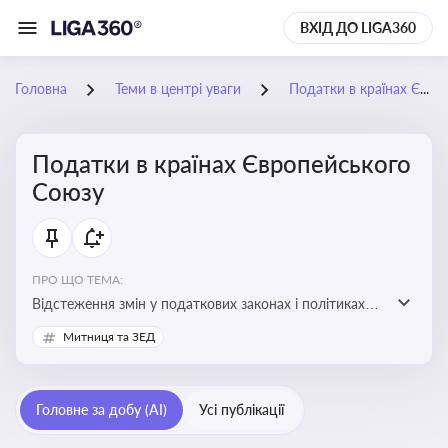
ВХІД ДО LIGA360
Головна
Теми в центрі уваги
Податки в країнах Європейського Союзу
Податки в країнах Європейського
Союзу
ПРО ЩО ТЕМА:
Відстеження змін у податкових законах і політиках
країн ЄС. Моніторинг кейсів, що впливають на бізнес-
Митниця та ЗЕД
процеси та фінансову звітність
Головне за добу (AI)
Усі публікації