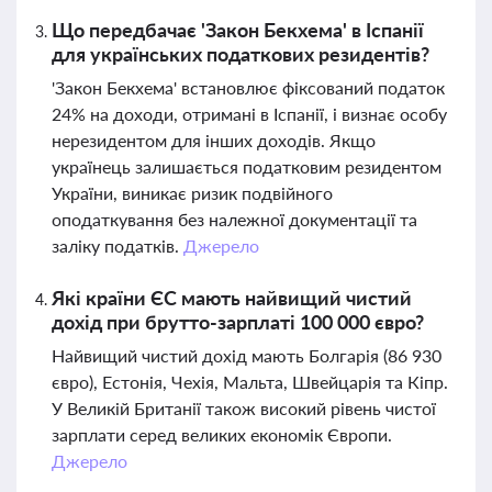
Що передбачає 'Закон Бекхема' в Іспанії
для українських податкових резидентів?
'Закон Бекхема' встановлює фіксований податок
24% на доходи, отримані в Іспанії, і визнає особу
нерезидентом для інших доходів. Якщо
українець залишається податковим резидентом
України, виникає ризик подвійного
оподаткування без належної документації та
заліку податків.
Джерело
Які країни ЄС мають найвищий чистий
дохід при брутто-зарплаті 100 000 євро?
Найвищий чистий дохід мають Болгарія (86 930
євро), Естонія, Чехія, Мальта, Швейцарія та Кіпр.
У Великій Британії також високий рівень чистої
зарплати серед великих економік Європи.
Джерело