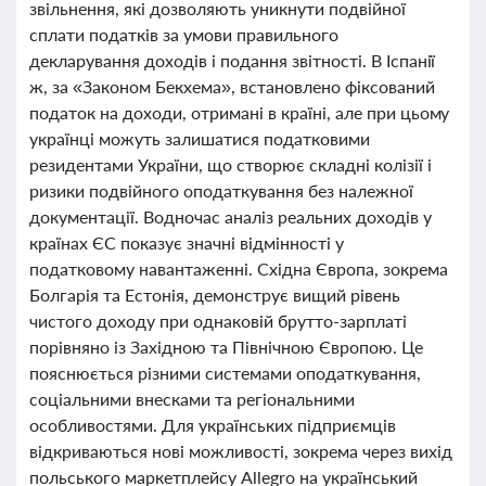
звільнення, які дозволяють уникнути подвійної
сплати податків за умови правильного
декларування доходів і подання звітності. В Іспанії
ж, за «Законом Бекхема», встановлено фіксований
податок на доходи, отримані в країні, але при цьому
українці можуть залишатися податковими
резидентами України, що створює складні колізії і
ризики подвійного оподаткування без належної
документації. Водночас аналіз реальних доходів у
країнах ЄС показує значні відмінності у
податковому навантаженні. Східна Європа, зокрема
Болгарія та Естонія, демонструє вищий рівень
чистого доходу при однаковій брутто-зарплаті
порівняно із Західною та Північною Європою. Це
пояснюється різними системами оподаткування,
соціальними внесками та регіональними
особливостями. Для українських підприємців
відкриваються нові можливості, зокрема через вихід
польського маркетплейсу Allegro на український