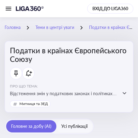
ВХІД ДО LIGA360
Головна
Теми в центрі уваги
Податки в країнах Європейського Союзу
Податки в країнах Європейського
Союзу
ПРО ЩО ТЕМА:
Відстеження змін у податкових законах і політиках
країн ЄС. Моніторинг кейсів, що впливають на бізнес-
Митниця та ЗЕД
процеси та фінансову звітність
Головне за добу (AI)
Усі публікації