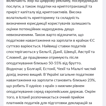
включають збір на цифрову рекламу, посередницькі
послуги, а також податки на криптотранзакції та
приріст капіталу від криптоактивів. Висока
волатильність крипторинку та складність
визначення юрисдикції користувачів залишають
оцінки потенційних надходжень дещо
невизначеними. Також варто відзначити, що
податкове навантаження на зарплати в країнах ЄС
суттєво варіюється. Найвищі ставки податків
спостерігаються у Бельгії, Данії, Швеції, Австрії та
Словенії, де працівники отримують після
оподаткування близько 50-55% від брутто.
Водночас у Болгарії, Естонії, Чехії та Мальті чистий
дохід значно вищий. В Україні загальне податкове
навантаження на зарплати становить близько 23%,
що робить її однією з країн з нижчим рівнем
оподаткування серед європейських держав. Окрім
того, в Іспанії розпочинається очний прийом
платників податків для підготовки декларацій за