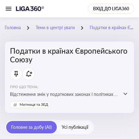
ВХІД ДО LIGA360
Головна
Теми в центрі уваги
Податки в країнах Європейського Союзу
Податки в країнах Європейського
Союзу
ПРО ЩО ТЕМА:
Відстеження змін у податкових законах і політиках
країн ЄС. Моніторинг кейсів, що впливають на бізнес-
Митниця та ЗЕД
процеси та фінансову звітність
Головне за добу (AI)
Усі публікації