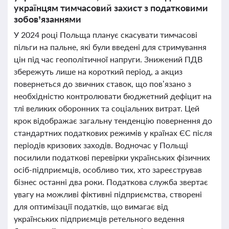
українцям тимчасовий захист з податковими
зобов’язаннями
У 2024 році Польща планує скасувати тимчасові
пільги на пальне, які були введені для стримування
цін під час геополітичної напруги. Знижений ПДВ
збережуть лише на короткий період, а акциз
повернеться до звичних ставок, що пов’язано з
необхідністю контролювати бюджетний дефіцит на
тлі великих оборонних та соціальних витрат. Цей
крок відображає загальну тенденцію повернення до
стандартних податкових режимів у країнах ЄС після
періодів кризових заходів. Водночас у Польщі
посилили податкові перевірки українських фізичних
осіб-підприємців, особливо тих, хто зареєстрував
бізнес останні два роки. Податкова служба звертає
увагу на можливі фіктивні підприємства, створені
для оптимізації податків, що вимагає від
українських підприємців ретельного ведення