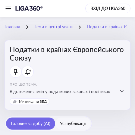
ВХІД ДО LIGA360
Головна
Теми в центрі уваги
Податки в країнах Європейського Союзу
Податки в країнах Європейського
Союзу
ПРО ЩО ТЕМА:
Відстеження змін у податкових законах і політиках
країн ЄС. Моніторинг кейсів, що впливають на бізнес-
Митниця та ЗЕД
процеси та фінансову звітність
Головне за добу (AI)
Усі публікації