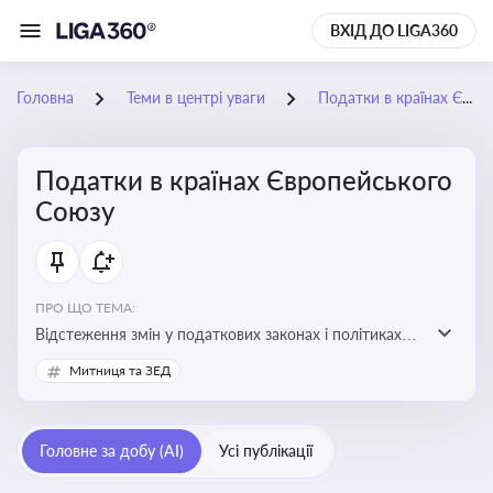
ВХІД ДО LIGA360
Головна
Теми в центрі уваги
Податки в країнах Європейського Союзу
Податки в країнах Європейського
Союзу
ПРО ЩО ТЕМА:
Відстеження змін у податкових законах і політиках
країн ЄС. Моніторинг кейсів, що впливають на бізнес-
Митниця та ЗЕД
процеси та фінансову звітність
Головне за добу (AI)
Усі публікації