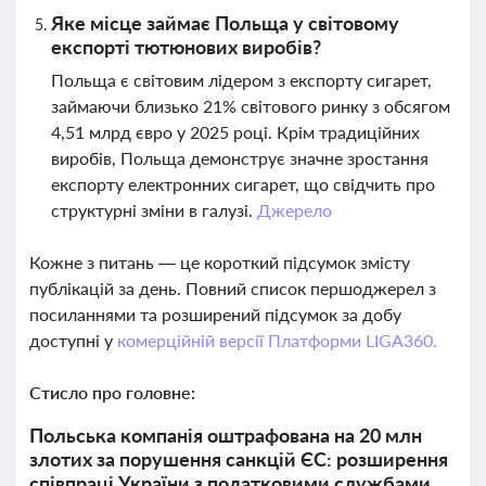
Яке місце займає Польща у світовому
експорті тютюнових виробів?
Польща є світовим лідером з експорту сигарет,
займаючи близько 21% світового ринку з обсягом
4,51 млрд євро у 2025 році. Крім традиційних
виробів, Польща демонструє значне зростання
експорту електронних сигарет, що свідчить про
структурні зміни в галузі.
Джерело
Кожне з питань — це короткий підсумок змісту
публікацій за день. Повний список першоджерел з
посиланнями та розширений підсумок за добу
доступні у
комерційній версії Платформи LIGA360.
Стисло про головне:
Польська компанія оштрафована на 20 млн
злотих за порушення санкцій ЄС: розширення
співпраці України з податковими службами