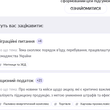
сформований цей підсумо
ОЗНАЙОМИТИСЯ
уть вас зацікавити:
іграційні питання
+4
о що тема:
Тема охоплює порядок в’їзду, перебування, працевлаштув
омадянства України
Митниця та ЗЕД
кцизний податок
+21
о що тема:
Про новини та кейси щодо акцизу, які є критично важли
алізують підакцизну продукцію, з метою уникнення штрафів та ефек
Паливно-енергетичний комплекс
Торгівля
Харчова промисловіс