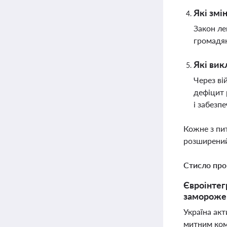
Які змі
Закон ле
громадян
Які вик
Через ві
дефіцит 
і забезп
Кожне з пи
розширений
Стисло про
Євроінтег
заморожен
Україна ак
митним ком