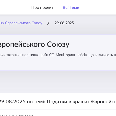
Про проєкт
Всі Теми
нах Європейського Союзу
29-08-2025
Європейського Союзу
их законах і політиках країн ЄС. Моніторинг кейсів, що впливають на
29.08.2025 по темі: Податки в країнах Європейс
но:
14257 джерел