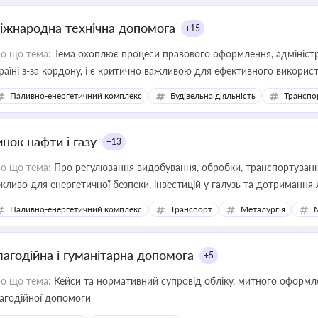
іжнародна технічна допомога
+15
о що тема:
Тема охоплює процеси правового оформлення, адміністр
раїні з-за кордону, і є критично важливою для ефективного використ
фраструктурних проєктів
Паливно-енергетичний комплекс
Будівельна діяльність
Транспо
нок нафти і газу
+13
о що тема:
Про регулювання видобування, обробки, транспортування
жливо для енергетичної безпеки, інвестицій у галузь та дотримання 
Паливно-енергетичний комплекс
Транспорт
Металургія
лагодійна і гуманітарна допомога
+5
о що тема:
Кейси та нормативний супровід обліку, митного оформлен
агодійної допомоги