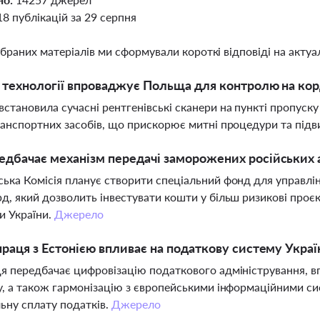
18 публікацій за 29 серпня
ібраних матеріалів ми сформували короткі відповіді на актуал
і технології впроваджує Польща для контролю на кор
становила сучасні рентгенівські сканери на пункті пропуску
ранспортних засобів, що прискорює митні процедури та підв
дбачає механізм передачі заморожених російських а
ька Комісія планує створити спеціальний фонд для управл
д, який дозволить інвестувати кошти у більш ризикові проє
и України.
Джерело
праця з Естонією впливає на податкову систему Украї
я передбачає цифровізацію податкового адміністрування, в
у, а також гармонізацію з європейськими інформаційними си
ьну сплату податків.
Джерело