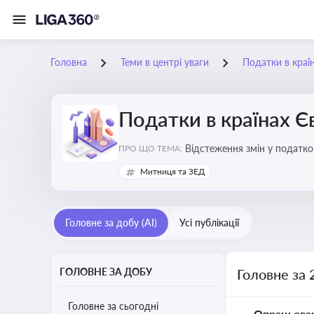
Головна
Теми в центрі уваги
Податки в краї
Податки в країнах 
Відстеження змін у податков
ПРО ЩО ТЕМА:
Митниця та ЗЕД
Головне за добу (AI)
Усі публікації
ГОЛОВНЕ ЗА ДОБУ
Головне за 
Головне за сьогодні
Опрацьова