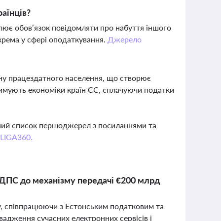
аїнців?
влює обов’язок повідомляти про набуття іншого
окрема у сфері оподаткування.
Джерело
ину працездатного населення, що створює
римують економіки країн ЄС, сплачуючи податки
вний список першоджерел з посиланнями та
 LIGA360.
ї ДПС до механізму передачі €200 млрд
у, співпрацюючи з Естонським податковим та
вадження сучасних електронних сервісів і