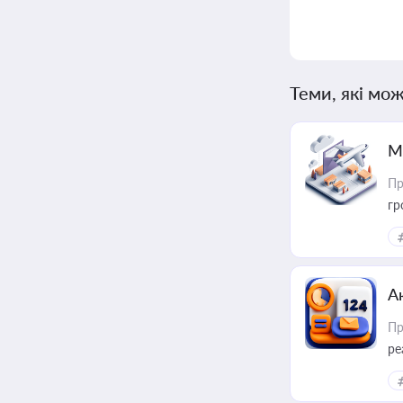
Теми, які мож
М
Пр
гр
А
Пр
ре