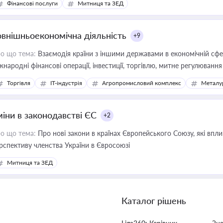
Фінансові послуги
Митниця та ЗЕД
овнішньоекономічна діяльність
+9
о що тема:
Взаємодія країни з іншими державами в економічній сфері
жнародні фінансові операції, інвестиції, торгівлю, митне регулювання
Торгівля
IT-індустрія
Агропромисловий комплекс
Металу
міни в законодавстві ЄС
+2
о що тема:
Про нові закони в країнах Європейського Союзу, які впливають на умови торгівлі, трудової міграції, інтеграції та
рспективу членства України в Євросоюзі
Митниця та ЗЕД
Каталог рішень