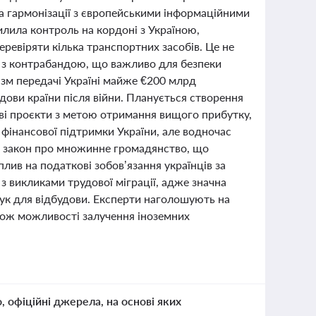
а гармонізації з європейськими інформаційними
илила контроль на кордоні з Україною,
еревіряти кілька транспортних засобів. Це не
 з контрабандою, що важливо для безпеки
ізм передачі Україні майже €200 млрд
дови країни після війни. Планується створення
ові проєкти з метою отримання вищого прибутку,
 фінансової підтримки України, але водночас
ті закон про множинне громадянство, що
лив на податкові зобов’язання українців за
 з викликами трудової міграції, адже значна
ук для відбудови. Експерти наголошують на
акож можливості залучення іноземних
о, офіційні джерела, на основі яких