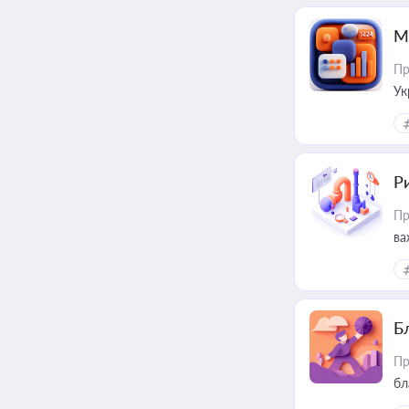
М
Пр
Ук
ін
Ри
Пр
ва
Б
Пр
бл