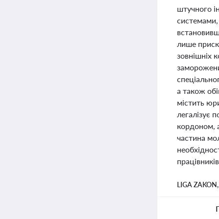
штучного і
системами,
встановивши
лише приск
зовнішніх 
заморожених
спеціально
а також обі
містить юр
легалізує п
кордоном, а
частина мо
необхіднос
працівників
LIGA ZAKON