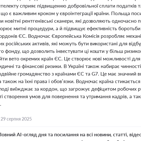
нтелекту сприяє підвищенню добровільної сплати податків т
 що є важливим кроком у євроінтеграції країни. Польща пос
 новітні рентгенівські сканери, які дозволяють одночасно п
орює митні процедури, а й підвищує ефективність боротьби
кордонів ЄС. Водночас Європейська Комісія розробляє механ
 російських активів, які можуть бути використані для відбу
го фонду, що дозволить інвестувати ці кошти у більш ризик
йти вето окремих країн ЄС. Це створює нові можливості для
идичні та фінансові ризики. В Україні також набирає чиннос
одвійне громадянство з країнами ЄС та G7. Це має значний вп
 також на їхні права і обов’язки. Водночас країна стикається
лоді виїжджає за кордон, що загрожує дефіцитом робочих р
ті створення умов для повернення та утримання кадрів, а т
.
,
29 серпня 2025
Повний AI-огляд дня та посилання на всі новини, статті, віде