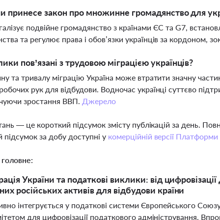
ни принесе закон про множинне громадянство для укр
галізує подвійне громадянство з країнами ЄС та G7, встано
ства та регулює права і обов’язки українців за кордоном, з
лики пов’язані з трудовою міграцією українців?
йну та тривалу міграцію Україна може втратити значну част
робочих рук для відбудови. Водночас українці суттєво підт
ечуючи зростання ВВП.
Джерело
тань — це короткий підсумок змісту публікацій за день. По
 підсумок за добу доступні у
комерційній версії Платформи
 головне:
рація України та податкові виклики: від цифровізаці
их російських активів для відбудови країни
тивно інтегрується у податкові системи Європейського Союз
ітетом для цифровізації податкового адміністрування. Впро