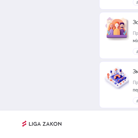
З
Пр
мі
З
Пр
пе