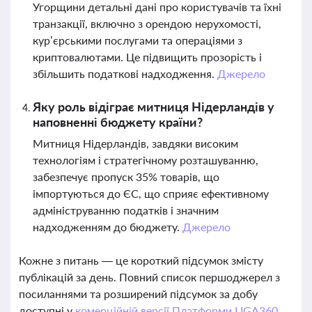
Угорщини детальні дані про користувачів та їхні
транзакції, включно з орендою нерухомості,
кур’єрськими послугами та операціями з
криптовалютами. Це підвищить прозорість і
збільшить податкові надходження.
Джерело
Яку роль відіграє митниця Нідерландів у
наповненні бюджету країни?
Митниця Нідерландів, завдяки високим
технологіям і стратегічному розташуванню,
забезпечує пропуск 35% товарів, що
імпортуються до ЄС, що сприяє ефективному
адмініструванню податків і значним
надходженням до бюджету.
Джерело
Кожне з питань — це короткий підсумок змісту
публікацій за день. Повний список першоджерел з
посиланнями та розширений підсумок за добу
доступні у
комерційній версії Платформи LIGA360.