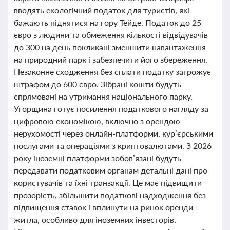
вводять екологічний податок для туристів, які
бажають піднятися на гору Тейде. Податок до 25
євро з людини та обмеження кількості відвідувачів
до 300 на день покликані зменшити навантаження
на природний парк і забезпечити його збереження.
Незаконне сходження без сплати податку загрожує
штрафом до 600 євро. Зібрані кошти будуть
спрямовані на утримання національного парку.
Угорщина готує посилення податкового нагляду за
цифровою економікою, включно з орендою
нерухомості через онлайн-платформи, кур’єрськими
послугами та операціями з криптовалютами. З 2026
року іноземні платформи зобов’язані будуть
передавати податковим органам детальні дані про
користувачів та їхні транзакції. Це має підвищити
прозорість, збільшити податкові надходження без
підвищення ставок і вплинути на ринок оренди
житла, особливо для іноземних інвесторів.