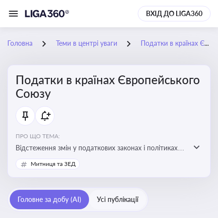
ВХІД ДО LIGA360
Головна
Теми в центрі уваги
Податки в країнах Європейського Союзу
Податки в країнах Європейського
Союзу
ПРО ЩО ТЕМА:
Відстеження змін у податкових законах і політиках
країн ЄС. Моніторинг кейсів, що впливають на бізнес-
Митниця та ЗЕД
процеси та фінансову звітність
Головне за добу (AI)
Усі публікації