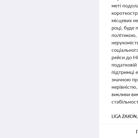
меті подол
короткостр
місцевих м
році, буде
політикою, 
нерухомість
соціальног
рейси до Ні
податковій 
підтримці е
значною пр
нерівністю,
виклики ви
стабільност
LIGA ZAKON