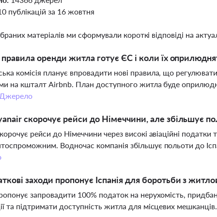
10 публікацій за 16 жовтня
ібраних матеріалів ми сформували короткі відповіді на актуал
і правила оренди житла готує ЄС і коли їх оприлюдня
ька комісія планує впровадити нові правила, що регулюват
и на кшталт Airbnb. План доступного житла буде оприлюдне
Джерело
anair скорочує рейси до Німеччини, але збільшує пол
скорочує рейси до Німеччини через високі авіаційні податки 
тоспроможним. Водночас компанія збільшує польоти до Іспа
о
аткові заходи пропонує Іспанія для боротьби з житл
пропонує запровадити 100% податок на нерухомість, придба
ії та підтримати доступність житла для місцевих мешканців