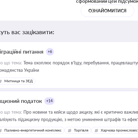
сформований цей підсумо
ОЗНАЙОМИТИСЯ
уть вас зацікавити:
іграційні питання
+6
о що тема:
Тема охоплює порядок в’їзду, перебування, працевлаштув
омадянства України
Митниця та ЗЕД
кцизний податок
+14
о що тема:
Про новини та кейси щодо акцизу, які є критично важли
алізують підакцизну продукцію, з метою уникнення штрафів та ефек
Паливно-енергетичний комплекс
Торгівля
Харчова промисловіс