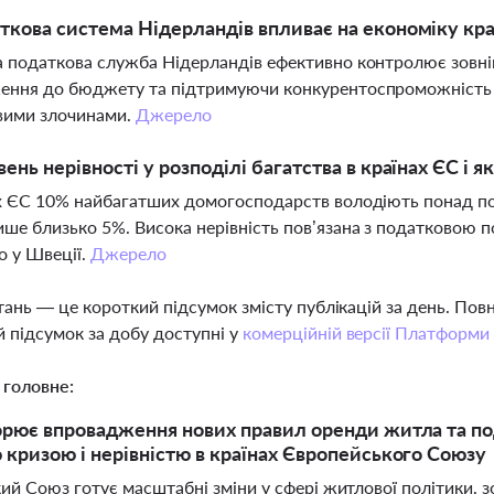
ткова система Нідерландів впливає на економіку кра
 податкова служба Нідерландів ефективно контролює зовні
ння до бюджету та підтримуючи конкурентоспроможність кр
вими злочинами.
Джерело
вень нерівності у розподілі багатства в країнах ЄС і я
х ЄС 10% найбагатших домогосподарств володіють понад по
ше близько 5%. Висока нерівність пов’язана з податковою п
о у Швеції.
Джерело
тань — це короткий підсумок змісту публікацій за день. По
 підсумок за добу доступні у
комерційній версії Платформи
 головне:
рює впровадження нових правил оренди житла та под
кризою і нерівністю в країнах Європейського Союзу
й Союз готує масштабні зміни у сфері житлової політики, з