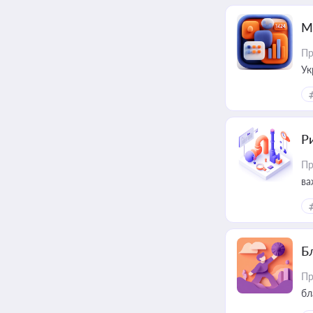
М
Пр
Ук
ін
Ри
Пр
ва
Б
Пр
бл