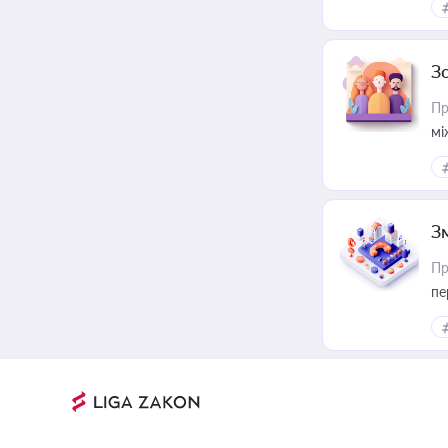
З
Пр
мі
З
Пр
пе