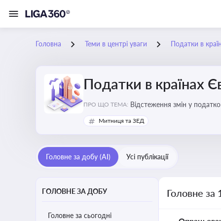
Головна
Теми в центрі уваги
Податки в краї
Податки в країнах 
Відстеження змін у податков
ПРО ЩО ТЕМА:
Митниця та ЗЕД
Головне за добу (AI)
Усі публікації
ГОЛОВНЕ ЗА ДОБУ
Головне за 
Головне за сьогодні
Опрацьова