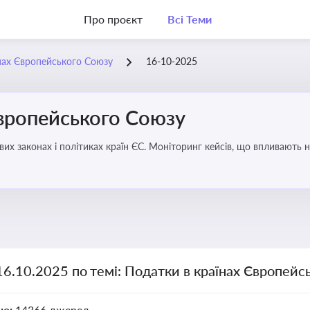
Про проєкт
Всі Теми
нах Європейського Союзу
16-10-2025
Європейського Союзу
их законах і політиках країн ЄС. Моніторинг кейсів, що впливають на
16.10.2025 по темі: Податки в країнах Європейс
но:
14366 джерел