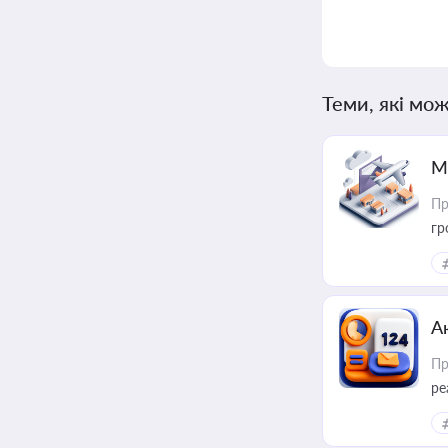
Теми, які мож
М
Пр
гр
А
Пр
ре