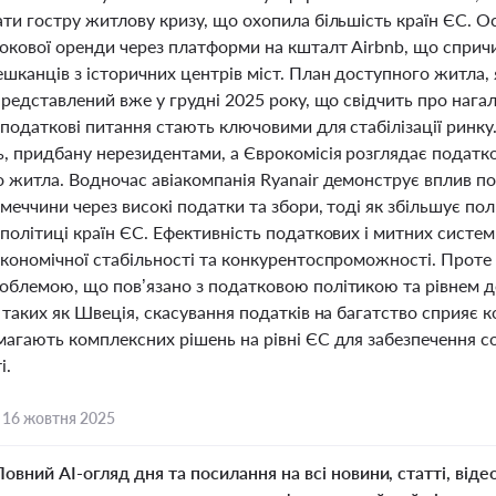
ати гостру житлову кризу, що охопила більшість країн ЄС. 
окової оренди через платформи на кшталт Airbnb, що спричи
ешканців з історичних центрів міст. План доступного житла
 представлений вже у грудні 2025 року, що свідчить про наг
податкові питання стають ключовими для стабілізації ринку
, придбану нерезидентами, а Єврокомісія розглядає податков
о житла. Водночас авіакомпанія Ryanair демонструє вплив п
меччини через високі податки та збори, тоді як збільшує пол
політиці країн ЄС. Ефективність податкових і митних систем
кономічної стабільності та конкурентоспроможності. Проте 
облемою, що пов’язано з податковою політикою та рівнем до
 таких як Швеція, скасування податків на багатство сприяє к
магають комплексних рішень на рівні ЄС для забезпечення со
і.
,
16 жовтня 2025
Повний AI-огляд дня та посилання на всі новини, статті, віде