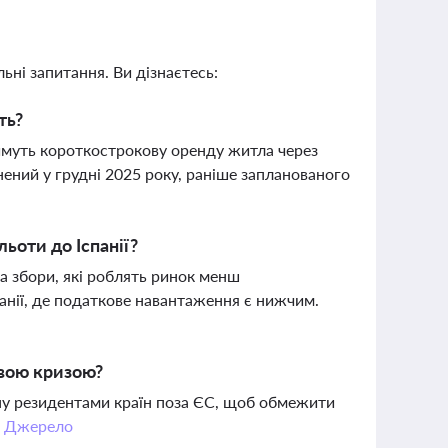
ьні запитання. Ви дізнаєтесь:
ть?
имуть короткострокову оренду житла через
ний у грудні 2025 року, раніше запланованого
ьоти до Іспанії?
та збори, які роблять ринок менш
нії, де податкове навантаження є нижчим.
овою кризою?
ну резидентами країн поза ЄС, щоб обмежити
.
Джерело