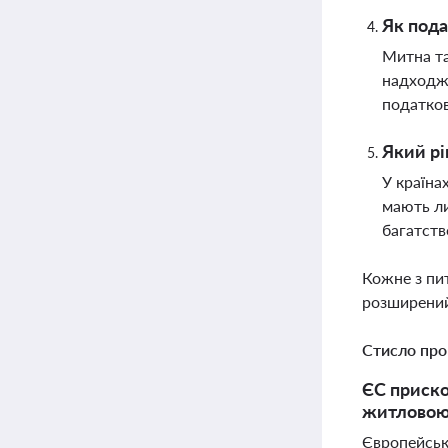
Як пода
Митна та
надходже
податко
Який рі
У країна
мають ли
багатств
Кожне з пи
розширений
Стисло про
ЄС приско
житловою 
Європейськи