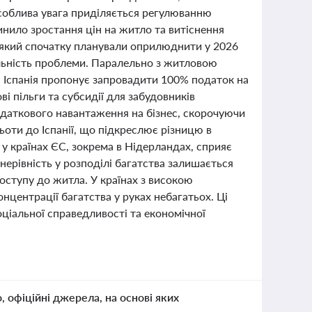
Особлива увага приділяється регулюванню
нило зростання цін на житло та витіснення
, який спочатку планували оприлюднити у 2026
альність проблеми. Паралельно з житловою
. Іспанія пропонує запровадити 100% податок на
і пільги та субсидії для забудовників
одаткового навантаження на бізнес, скорочуючи
ьоти до Іспанії, що підкреслює різницю в
 у країнах ЄС, зокрема в Нідерландах, сприяє
нерівність у розподілі багатства залишається
ступу до житла. У країнах з високою
онцентрації багатства у руках небагатьох. Ці
ціальної справедливості та економічної
о, офіційні джерела, на основі яких