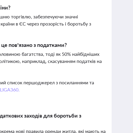
їни?
шню торгівлю, забезпечуючи значні
аїни в ЄС через прозорість і боротьбу з
к це пов’язано з податками?
ловиною багатства, тоді як 50% найбідніших
олітикою, наприклад, скасуванням податків на
вний список першоджерел з посиланнями та
 LIGA360.
аткових заходів для боротьби з
окрема нові правила оренди житла, які мають на