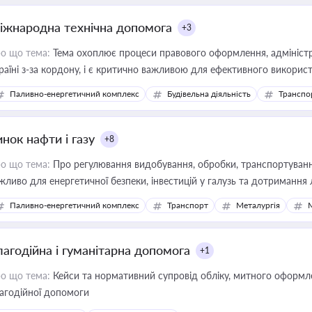
іжнародна технічна допомога
+3
о що тема:
Тема охоплює процеси правового оформлення, адміністр
раїні з-за кордону, і є критично важливою для ефективного використ
фраструктурних проєктів
Паливно-енергетичний комплекс
Будівельна діяльність
Транспо
нок нафти і газу
+8
о що тема:
Про регулювання видобування, обробки, транспортування
жливо для енергетичної безпеки, інвестицій у галузь та дотримання 
Паливно-енергетичний комплекс
Транспорт
Металургія
лагодійна і гуманітарна допомога
+1
о що тема:
Кейси та нормативний супровід обліку, митного оформлен
агодійної допомоги