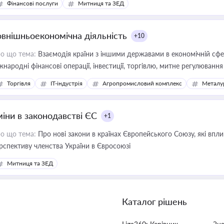
Фінансові послуги
Митниця та ЗЕД
овнішньоекономічна діяльність
+10
о що тема:
Взаємодія країни з іншими державами в економічній сфері
жнародні фінансові операції, інвестиції, торгівлю, митне регулювання
Торгівля
IT-індустрія
Агропромисловий комплекс
Металу
міни в законодавстві ЄС
+1
о що тема:
Про нові закони в країнах Європейського Союзу, які впливають на умови торгівлі, трудової міграції, інтеграції та
рспективу членства України в Євросоюзі
Митниця та ЗЕД
Каталог рішень