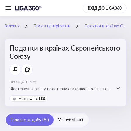
ВХІД ДО LIGA360
Головна
Теми в центрі уваги
Податки в країнах Європейського Союзу
Податки в країнах Європейського
Союзу
ПРО ЩО ТЕМА:
Відстеження змін у податкових законах і політиках
країн ЄС. Моніторинг кейсів, що впливають на бізнес-
Митниця та ЗЕД
процеси та фінансову звітність
Головне за добу (AI)
Усі публікації