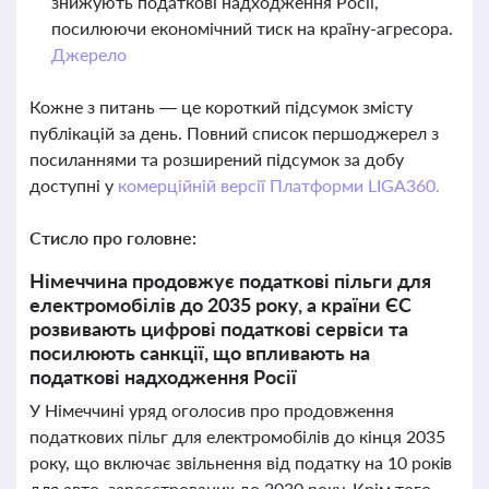
знижують податкові надходження Росії,
посилюючи економічний тиск на країну-агресора.
Джерело
Кожне з питань — це короткий підсумок змісту
публікацій за день. Повний список першоджерел з
посиланнями та розширений підсумок за добу
доступні у
комерційній версії Платформи LIGA360.
Стисло про головне:
Німеччина продовжує податкові пільги для
електромобілів до 2035 року, а країни ЄС
розвивають цифрові податкові сервіси та
посилюють санкції, що впливають на
податкові надходження Росії
У Німеччині уряд оголосив про продовження
податкових пільг для електромобілів до кінця 2035
року, що включає звільнення від податку на 10 років
для авто, зареєстрованих до 2030 року. Крім того,