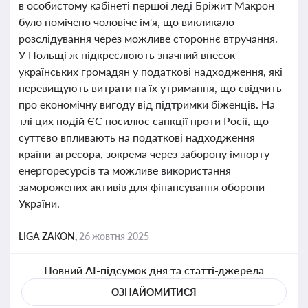
в особистому кабінеті першої леді Бріжит Макрон
було помічено чоловіче ім'я, що викликало
розслідування через можливе стороннє втручання.
У Польщі ж підкреслюють значний внесок
українських громадян у податкові надходження, які
перевищують витрати на їх утримання, що свідчить
про економічну вигоду від підтримки біженців. На
тлі цих подій ЄС посилює санкції проти Росії, що
суттєво впливають на податкові надходження
країни-агресора, зокрема через заборону імпорту
енергоресурсів та можливе використання
заморожених активів для фінансування оборони
України.
LIGA ZAKON,
26 жовтня 2025
Повний AI-підсумок дня та статті-джерела
ОЗНАЙОМИТИСЯ