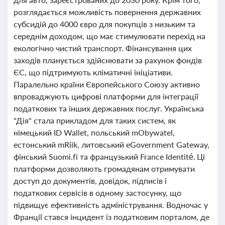
розглядається можливість повернення державних
субсидій до 4000 євро для покупців з низьким та
середнім доходом, що має стимулювати перехід на
екологічно чистий транспорт. Фінансування цих
заходів планується здійснювати за рахунок фондів
ЄС, що підтримують кліматичні ініціативи.
Паралельно країни Європейського Союзу активно
впроваджують цифрові платформи для інтеграції
податкових та інших державних послуг. Українська
"Дія" стала прикладом для таких систем, як
німецький ID Wallet, польський mObywatel,
естонський mRiik, литовський eGovernment Gateway,
фінський Suomi.fi та французький France Identité. Ці
платформи дозволяють громадянам отримувати
доступ до документів, довідок, підписів і
податкових сервісів в одному застосунку, що
підвищує ефективність адміністрування. Водночас у
Франції стався інцидент із податковим порталом, де