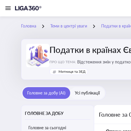
Головна
Теми в центрі уваги
Податки в краї
Податки в країнах 
Відстеження змін у податков
ПРО ЩО ТЕМА:
Митниця та ЗЕД
Головне за добу (AI)
Усі публікації
ГОЛОВНЕ ЗА ДОБУ
Головне за 
Головне за сьогодні
Опрацьова