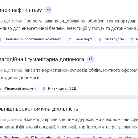
нок нафти і газу
+3
о що тема:
Про регулювання видобування, обробки, транспортування
жливо для енергетичної безпеки, інвестицій у галузь та дотримання 
Паливно-енергетичний комплекс
Транспорт
Металургія
лагодійна і гуманітарна допомога
+1
о що тема:
Кейси та нормативний супровід обліку, митного оформлен
агодійної допомоги
Фінансові послуги
Митниця та ЗЕД
овнішньоекономічна діяльність
о що тема:
Взаємодія країни з іншими державами в економічній сфері
жнародні фінансові операції, інвестиції, торгівлю, митне регулювання
Торгівля
IT-індустрія
Агропромисловий комплекс
Металу