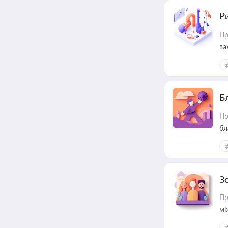
Ри
Пр
ва
Б
Пр
бл
З
Пр
мі