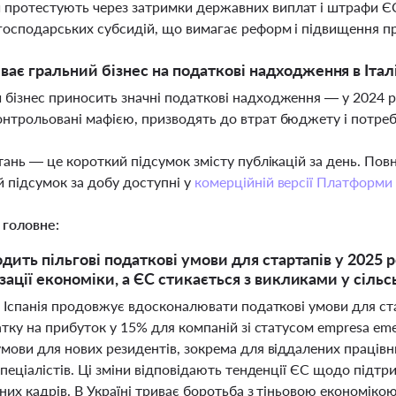
протестують через затримки державних виплат і штрафи ЄС
господарських субсидій, що вимагає реформ і підвищення пр
ває гральний бізнес на податкові надходження в Італі
 бізнес приносить значні податкові надходження — у 2024 ро
онтрольовані мафією, призводять до втрат бюджету і потр
тань — це короткий підсумок змісту публікацій за день. По
 підсумок за добу доступні у
комерційній версії Платформи
 головне:
водить пільгові податкові умови для стартапів у 2025
ізації економіки, а ЄС стикається з викликами у сіль
 Іспанія продовжує вдосконалювати податкові умови для ста
тку на прибуток у 15% для компаній зі статусом empresa em
мови для нових резидентів, зокрема для віддалених працівн
пеціалістів. Ці зміни відповідають тенденції ЄС щодо підтр
них кадрів. В Україні триває боротьба з тіньовою економіко