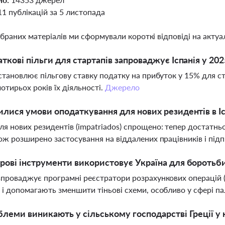
11 публікацій за 5 листопада
ібраних матеріалів ми сформували короткі відповіді на актуал
аткові пільги для стартапів запроваджує Іспанія у 202
встановлює пільгову ставку податку на прибуток у 15% для с
отирьох років їх діяльності.
Джерело
илися умови оподаткування для нових резидентів в Іс
я нових резидентів (impatriados) спрощено: тепер достатнь
кож розширено застосування на віддалених працівників і під
рові інструменти використовує Україна для боротьб
впроваджує програмні реєстратори розрахункових операцій 
 і допомагають зменшити тіньові схеми, особливо у сфері п
блеми виникають у сільському господарстві Греції у к