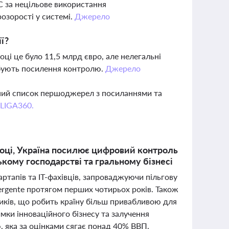
 за нецільове використання
озорості у системі.
Джерело
ї?
ці це було 11,5 млрд євро, але нелегальні
ебують посилення контролю.
Джерело
вний список першоджерел з посиланнями та
 LIGA360.
 році, Україна посилює цифровий контроль
ському господарстві та гральному бізнесі
ртапів та IT-фахівців, запроваджуючи пільгову
ergente протягом перших чотирьох років. Також
иків, що робить країну більш привабливою для
имки інноваційного бізнесу та залучення
ю, яка за оцінками сягає понад 40% ВВП.