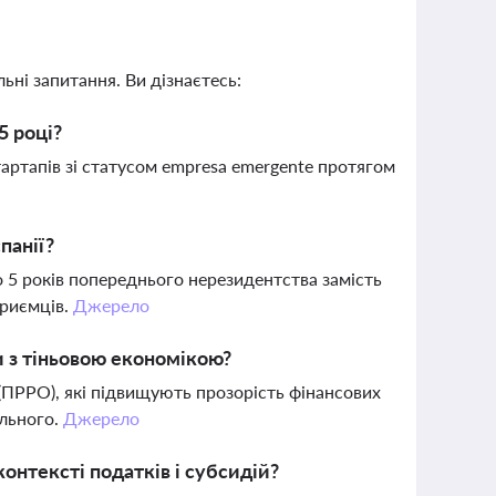
ьні запитання. Ви дізнаєтесь:
5 році?
тартапів зі статусом empresa emergente протягом
панії?
о 5 років попереднього нерезидентства замість
приємців.
Джерело
и з тіньовою економікою?
(ПРРО), які підвищують прозорість фінансових
ального.
Джерело
онтексті податків і субсидій?