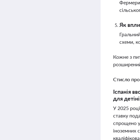
Фермери 
сільсько
Як впли
Гральний
схеми, к
Кожне з пи
розширений
Стисло про
Іспанія в
для детін
У 2025 році
ставку пода
спрощено у
іноземних с
кваліфікова