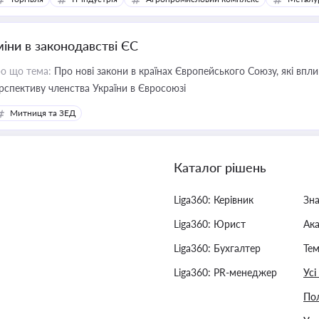
міни в законодавстві ЄС
о що тема:
Про нові закони в країнах Європейського Союзу, які впливають на умови торгівлі, трудової міграції, інтеграції та
рспективу членства України в Євросоюзі
Митниця та ЗЕД
Каталог рішень
Liga360: Керівник
Зн
Liga360: Юрист
Ак
Liga360: Бухгалтер
Тем
Liga360: PR-менеджер
Усі
Пол