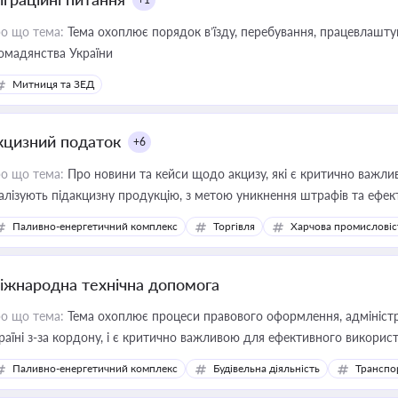
о що тема:
Тема охоплює порядок в’їзду, перебування, працевлаштув
омадянства України
Митниця та ЗЕД
кцизний податок
+6
о що тема:
Про новини та кейси щодо акцизу, які є критично важли
алізують підакцизну продукцію, з метою уникнення штрафів та ефек
Паливно-енергетичний комплекс
Торгівля
Харчова промисловіс
іжнародна технічна допомога
о що тема:
Тема охоплює процеси правового оформлення, адміністр
раїні з-за кордону, і є критично важливою для ефективного використ
фраструктурних проєктів
Паливно-енергетичний комплекс
Будівельна діяльність
Транспо