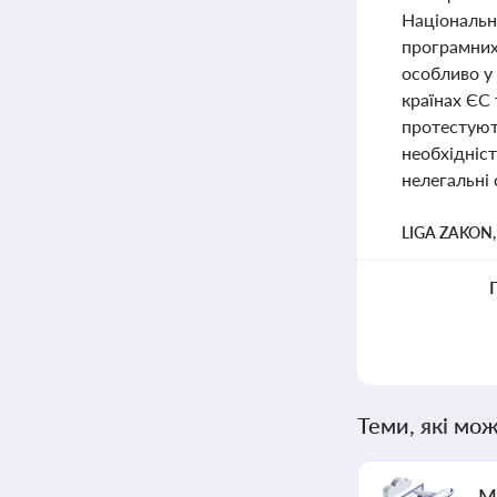
Національн
програмних
особливо у
країнах ЄС 
протестуют
необхідніст
нелегальні
LIGA ZAKON
Теми, які мож
М