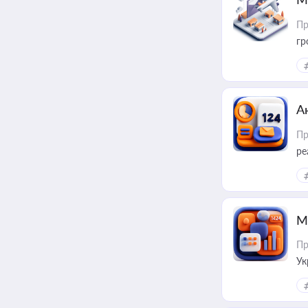
Пр
гр
А
Пр
ре
М
Пр
Ук
ін