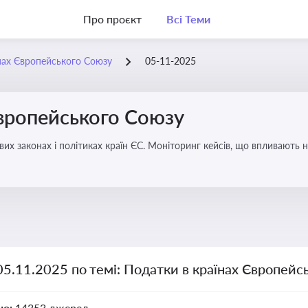
Про проєкт
Всі Теми
нах Європейського Союзу
05-11-2025
Європейського Союзу
их законах і політиках країн ЄС. Моніторинг кейсів, що впливають на
05.11.2025 по темі: Податки в країнах Європейс
но:
14353 джерел