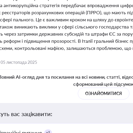
а антикорупційна стратегія передбачає впровадження цифро
 реєстраторів розрахункових операцій (ПРРО), що мають під
 сфері пального. Це є важливим кроком на шляху до євроінт
також виникають виклики у сфері сільського господарства та
ь через затримки державних субсидій та штрафи ЄС за пору
ь реформ і підвищення прозорості. В Італії гральний бізнес
 схеми, контрольовані мафією, залишаються проблемою, що
,
05 листопада 2025
Повний AI-огляд дня та посилання на всі новини, статті, віде
сформований цей підсумо
ОЗНАЙОМИТИСЯ
уть вас зацікавити:
іграційні питання
+1