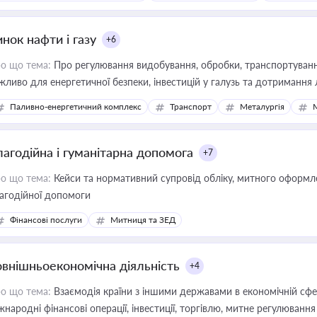
нок нафти і газу
+6
о що тема:
Про регулювання видобування, обробки, транспортування
жливо для енергетичної безпеки, інвестицій у галузь та дотримання 
Паливно-енергетичний комплекс
Транспорт
Металургія
лагодійна і гуманітарна допомога
+7
о що тема:
Кейси та нормативний супровід обліку, митного оформлен
агодійної допомоги
Фінансові послуги
Митниця та ЗЕД
овнішньоекономічна діяльність
+4
о що тема:
Взаємодія країни з іншими державами в економічній сфері
жнародні фінансові операції, інвестиції, торгівлю, митне регулювання