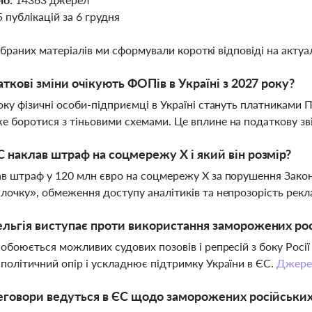
5 публікацій за 6 грудня
ібраних матеріалів ми сформували короткі відповіді на актуал
аткові зміни очікують ФОПів в Україні з 2027 року?
оку фізичні особи-підприємці в Україні стануть платниками 
 боротися з тіньовими схемами. Це вплине на податкову звіт
 наклав штраф на соцмережу X і який він розмір?
в штраф у 120 млн євро на соцмережу X за порушення Закон
лочку», обмеження доступу аналітиків та непрозорість рек
льгія виступає проти використання заморожених рос
побоюється можливих судових позовів і репресій з боку Росі
політичний опір і ускладнює підтримку України в ЄС.
Джере
еговори ведуться в ЄС щодо заморожених російських