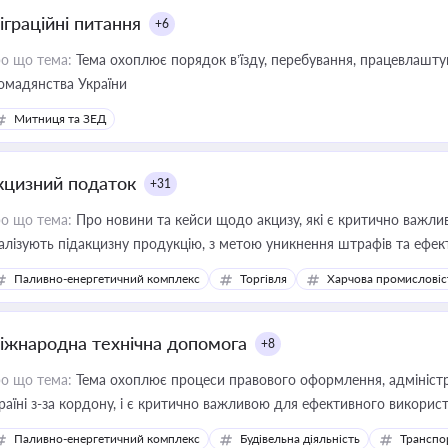
іграційні питання
+6
о що тема:
Тема охоплює порядок в’їзду, перебування, працевлаштув
омадянства України
Митниця та ЗЕД
кцизний податок
+31
о що тема:
Про новини та кейси щодо акцизу, які є критично важли
алізують підакцизну продукцію, з метою уникнення штрафів та ефек
Паливно-енергетичний комплекс
Торгівля
Харчова промисловіс
іжнародна технічна допомога
+8
о що тема:
Тема охоплює процеси правового оформлення, адміністр
раїні з-за кордону, і є критично важливою для ефективного використ
фраструктурних проєктів
Паливно-енергетичний комплекс
Будівельна діяльність
Транспо