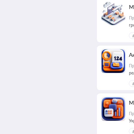
М
Пр
гр
А
Пр
ре
М
Пр
Ук
ін