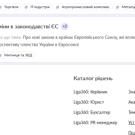
Торгівля
IT-індустрія
Агропромисловий комплекс
Металу
міни в законодавстві ЄС
+2
о що тема:
Про нові закони в країнах Європейського Союзу, які впливають на умови торгівлі, трудової міграції, інтеграції та
рспективу членства України в Євросоюзі
Митниця та ЗЕД
Каталог рішень
Liga360: Керівник
Зн
Liga360: Юрист
Ак
Liga360: Бухгалтер
Тем
Liga360: PR-менеджер
Усі
Пол