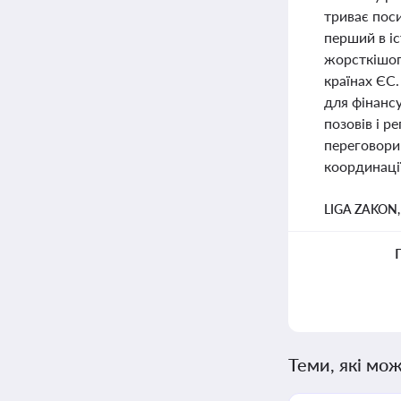
триває пос
перший в і
жорсткішог
країнах ЄС.
для фінанс
позовів і р
переговори
координації
LIGA ZAKON
Теми, які мож