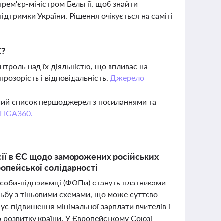
рем'єр-міністром Бельгії, щоб знайти
дтримки України. Рішення очікується на саміті
С?
роль над їх діяльністю, що впливає на
прозорість і відповідальність.
Джерело
вний список першоджерел з посиланнями та
 LIGA360.
усії в ЄС щодо заморожених російських
ропейської солідарності
 особи-підприємці (ФОПи) стануть платниками
тьбу з тіньовими схемами, що може суттєво
нує підвищення мінімальної зарплати вчителів і
о розвитку країни. У Європейському Союзі