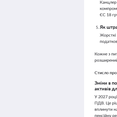
Канцлер 
компромі
ЄС 18 гр
Як штра
Жорсткі 
податков
Кожне з пи
розширений
Стисло про
Зміни в п
активів д
У 2027 роц
ПДВ. Це рі
вплинути на
пенсійну р