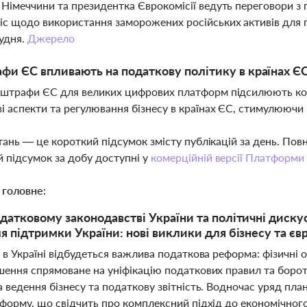
Німеччини та президентка Єврокомісії ведуть переговори з п
с щодо використання заморожених російських активів для пі
удня.
Джерело
фи ЄС впливають на податкову політику в країнах Є
штрафи ЄС для великих цифрових платформ підсилюють конт
і аспекти та регулювання бізнесу в країнах ЄС, стимулюючи 
тань — це короткий підсумок змісту публікацій за день. По
 підсумок за добу доступні у
комерційній версії Платформи
 головне:
одатковому законодавстві України та політичні диск
ля підтримки України: нові виклики для бізнесу та єв
і в Україні відбудеться важлива податкова реформа: фізичні
шення спрямоване на уніфікацію податкових правил та боро
 ведення бізнесу та податкову звітність. Водночас уряд пла
еформу, що свідчить про комплексний підхід до економічног