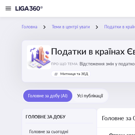
Головна
Теми в центрі уваги
Податки в краї
Податки в країнах 
Відстеження змін у податков
ПРО ЩО ТЕМА:
Митниця та ЗЕД
Головне за добу (AI)
Усі публікації
ГОЛОВНЕ ЗА ДОБУ
Головне за 
Головне за сьогодні
Опрацьова