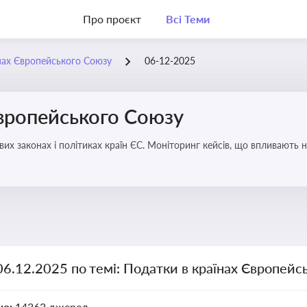
Про проєкт
Всі Теми
нах Європейського Союзу
06-12-2025
Європейського Союзу
их законах і політиках країн ЄС. Моніторинг кейсів, що впливають на
06.12.2025 по темі: Податки в країнах Європейс
но:
14363 джерел