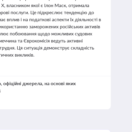
X, власником якої є Ілон Маск, отримала
фрові послуги. Це підкреслює тенденцію до
вплив і на податкові аспекти їх діяльності в
 використанню заморожених російських активів
словлює побоювання щодо можливих судових
імеччина та Єврокомісія ведуть активні
грудня. Ця ситуація демонструє складність
тичних викликів.
о, офіційні джерела, на основі яких
к