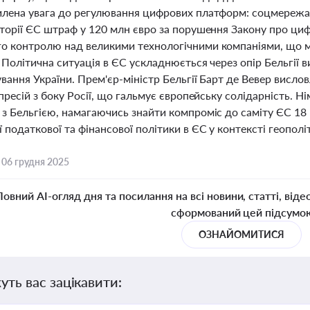
илена увага до регулювання цифрових платформ: соцмережа 
сторії ЄС штраф у 120 млн євро за порушення Закону про ци
о контролю над великими технологічними компаніями, що має 
 Політична ситуація в ЄС ускладнюється через опір Бельгії
ування України. Прем'єр-міністр Бельгії Барт де Вевер ви
епресій з боку Росії, що гальмує європейську солідарність. Н
 з Бельгією, намагаючись знайти компроміс до саміту ЄС 18 
 податкової та фінансової політики в ЄС у контексті геополі
,
06 грудня 2025
Повний AI-огляд дня та посилання на всі новини, статті, віде
сформований цей підсумо
ОЗНАЙОМИТИСЯ
уть вас зацікавити: