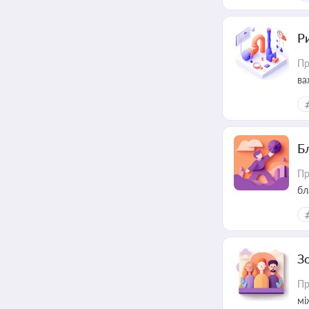
Ри
Пр
ва
Б
Пр
бл
З
Пр
мі