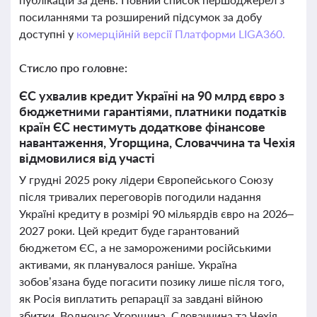
посиланнями та розширений підсумок за добу
доступні у
комерційній версії Платформи LIGA360.
Стисло про головне:
ЄС ухвалив кредит Україні на 90 млрд євро з
бюджетними гарантіями, платники податків
країн ЄС нестимуть додаткове фінансове
навантаження, Угорщина, Словаччина та Чехія
відмовилися від участі
У грудні 2025 року лідери Європейського Союзу
після тривалих переговорів погодили надання
Україні кредиту в розмірі 90 мільярдів євро на 2026–
2027 роки. Цей кредит буде гарантований
бюджетом ЄС, а не замороженими російськими
активами, як планувалося раніше. Україна
зобов’язана буде погасити позику лише після того,
як Росія виплатить репарації за завдані війною
збитки. Водночас Угорщина, Словаччина та Чехія