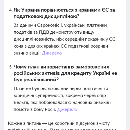
Як Україна порівнюється з країнами ЄС за
податковою дисципліною?
За даними Єврокомісії, українські платники
податків за ПДВ демонструють вищу
дисциплінованість, ніж середній показник у ЄС,
хоча в деяких країнах ЄС податкові розриви
значно вищі.
Джерело
Чому план використання заморожених
російських активів для кредиту Україні не
був реалізований?
План не був реалізований через політичні та
юридичні суперечності, зокрема через опір
Бельгії, яка побоювалася фінансових ризиків і
помсти з боку Росії.
Джерело
Кожне з питань — це короткий підсумок змісту
публікацій за день. Повний список першоджерел з