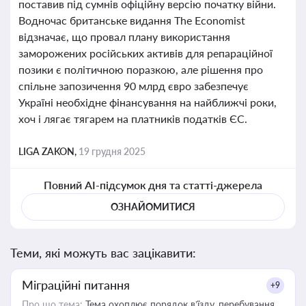
поставив під сумнів офіційну версію початку війни.
Водночас британське видання The Economist
відзначає, що провал плану використання
заморожених російських активів для репараційної
позики є політичною поразкою, але рішення про
спільне запозичення 90 млрд євро забезпечує
Україні необхідне фінансування на найближчі роки,
хоч і лягає тягарем на платників податків ЄС.
LIGA ZAKON,
19 грудня 2025
Повний AI-підсумок дня та статті-джерела
ОЗНАЙОМИТИСЯ
Теми, які можуть вас зацікавити:
Міграційні питання
+9
Про що тема:
Тема охоплює порядок в’їзду, перебування,