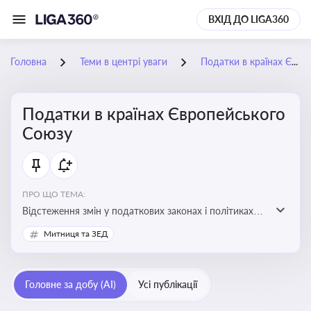
ВХІД ДО LIGA360
Головна
Теми в центрі уваги
Податки в країнах Європейського Союзу
Податки в країнах Європейського
Союзу
ПРО ЩО ТЕМА:
Відстеження змін у податкових законах і політиках
країн ЄС. Моніторинг кейсів, що впливають на бізнес-
Митниця та ЗЕД
процеси та фінансову звітність
Головне за добу (AI)
Усі публікації