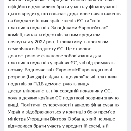
офіційно відмовилися брати участь у фінансуванні
цього кредиту, що означає додаткове навантаження
на бюджети інших країн-членів ЄС та їхніх
платників податків. За оцінками Європейської
комісії, виплати відсотків за цим кредитом
почнуться у 2027 році і триватимуть протягом
семирічного бюджету ЄС. Це створює
довгострокове фінансове зобов’язання для
платників податків у країнах ЄС, які підтримують
позику. Водночас звіт Єврокомісії про податкові
розриви (tax gap) свідчить, що українські платники
податків за ПДВ демонструють вищу
дисциплінованість, ніж середній показник у ЄС,
хоча в деяких країнах ЄС податкові розриви значно
вищі. Політичні суперечності навколо фінансування
України відображаються у критиці з боку прем’єр-
міністра Угорщини Віктора Орбана, який не лише
відмовився брати участь у кредитній схемі, а й