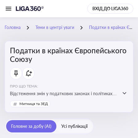
ВХІД ДО LIGA360
Головна
Теми в центрі уваги
Податки в країнах Європейського Союзу
Податки в країнах Європейського
Союзу
ПРО ЩО ТЕМА:
Відстеження змін у податкових законах і політиках
країн ЄС. Моніторинг кейсів, що впливають на бізнес-
Митниця та ЗЕД
процеси та фінансову звітність
Головне за добу (AI)
Усі публікації