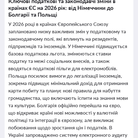
Ключові податкові та законодавчі зміни в
країнах ЄС на 2026 рік: від Німеччини до
Болгарії та Польщі
У 2026 році в країнах Європейського Союзу
заплановано низку важливих змін у податковому та
законодавчому полі, які вплинуть на резидентів,
підприємців та іноземців. У Німеччині підвищується
базова податкова льгота, змінюються ставки
податку та межі соціальних внесків, а також
вводяться податкові пільги для електромобілів.
Польща посилює вимоги до легалізації іноземців,
зокрема підвищує мінімальний дохід для отримання
карти побиту та планує нові правила для набуття
громадянства, що включають іспити на знання мови
та культури. Болгарія офіційно перейшла на євро,
що відкриває країні нові можливості у валютній
політиці та інтеграції в єврозону, але викликає
побоювання щодо зростання цін і податків. В
Україні запроваджено систему електронного аудиту